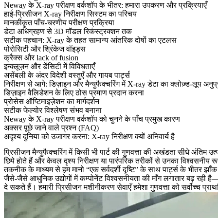
Neway के X-ray परीक्षण वर्कशॉप के भीतर: हमारा उपकरण और प्रक्रियाएँ
हाई-प्रिसीजन X-ray निरीक्षण सिस्टम का परिचय
मानकीकृत पाँच-चरणीय परीक्षण प्रक्रिया
डेटा अधिग्रहण से 3D मॉडल रिकंस्ट्रक्शन तक
सटीक पहचान: X-ray के तहत सामान्य आंतरिक दोषों का एटलस
पोरोसिटी और श्रिंकेज वॉइड्स
क्रैक्स और lack of fusion
इन्क्लूज़न और डेंसिटी में विविधताएँ
असेंबली के अंदर विदेशी वस्तुएँ और गायब पार्ट्स
निरीक्षण से आगे: डिज़ाइन और मैन्युफैक्चरिंग में X-ray डेटा का क्लोज़्ड-लूप अनुप
डिज़ाइन वैलिडेशन के लिए ठोस प्रमाण प्रदान करना
प्रोसेस ऑप्टिमाइज़ेशन का मार्गदर्शन
सटीक फेल्योर विश्लेषण संभव बनाना
Neway के X-ray परीक्षण वर्कशॉप को चुनने के पाँच प्रमुख कारण
अक्सर पूछे जाने वाले प्रश्न (FAQ)
अदृश्य दुनिया को उजागर करना: X-ray निरीक्षण क्यों अनिवार्य है
प्रिसीजन मैन्युफैक्चरिंग में किसी भी पार्ट की गुणवत्ता की अखंडता सीधे अंतिम उ
छिपे होते हैं और केवल दृश्य निरीक्षण या पारंपरिक तरीकों से उनका विश्वसनीय
तकनीक के माध्यम से हम मानो “एक सर्वदर्शी दृष्टि” के साथ पार्ट्स के भीतर झाँ
जैसे-जैसे आधुनिक उद्योगों में कम्पोनेंट विश्वसनीयता की माँग लगातार बढ़ रही है—
दे सकते हैं। हमारी
प्रिसीजन मशीनीकरण सेवाएँ
हमेशा गुणवत्ता को सर्वोच्च प्र