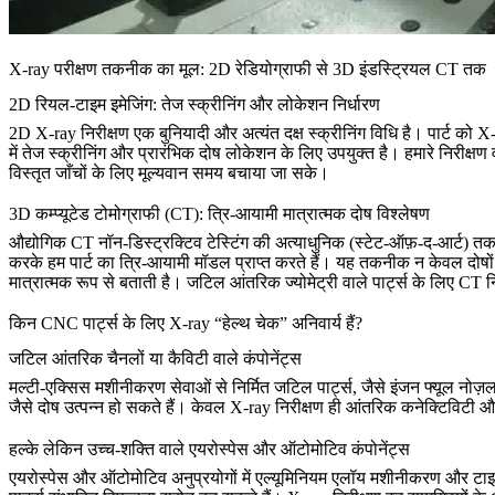
X-ray परीक्षण तकनीक का मूल: 2D रेडियोग्राफी से 3D इंडस्ट्रियल CT तक
2D रियल-टाइम इमेजिंग: तेज स्क्रीनिंग और लोकेशन निर्धारण
2D X-ray निरीक्षण एक बुनियादी और अत्यंत दक्ष स्क्रीनिंग विधि है। पार्ट को
में तेज स्क्रीनिंग और प्रारंभिक दोष लोकेशन के लिए उपयुक्त है। हमारे निरीक्ष
विस्तृत जाँचों के लिए मूल्यवान समय बचाया जा सके।
3D कम्प्यूटेड टोमोग्राफी (CT): त्रि-आयामी मात्रात्मक दोष विश्लेषण
औद्योगिक CT नॉन-डिस्ट्रक्टिव टेस्टिंग की अत्याधुनिक (स्टेट-ऑफ़-द-आर्ट) तकनीक
करके हम पार्ट का त्रि-आयामी मॉडल प्राप्त करते हैं। यह तकनीक न केवल दो
मात्रात्मक रूप से बताती है। जटिल आंतरिक ज्योमेट्री वाले पार्ट्स के लिए CT न
किन CNC पार्ट्स के लिए X-ray “हेल्थ चेक” अनिवार्य हैं?
जटिल आंतरिक चैनलों या कैविटी वाले कंपोनेंट्स
मल्टी-एक्सिस मशीनीकरण सेवाओं
से निर्मित जटिल पार्ट्स, जैसे इंजन फ्यूल नोज
जैसे दोष उत्पन्न हो सकते हैं। केवल X-ray निरीक्षण ही आंतरिक कनेक्टिविटी
हल्के लेकिन उच्च-शक्ति वाले एयरोस्पेस और ऑटोमोटिव कंपोनेंट्स
एयरोस्पेस और ऑटोमोटिव अनुप्रयोगों में
एल्यूमिनियम एलॉय मशीनीकरण
और
टा