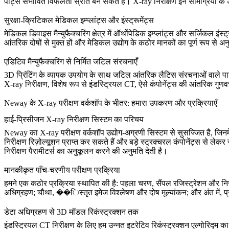
पार्ट्स संभावित विफलता स्रोत बन सकते हैं। X-ray निरीक्षण इन सामग्रियों के 
सुरक्षा-क्रिटिकल मेडिकल इम्प्लांट्स और इंस्ट्रूमेंट्स
मेडिकल डिवाइस
मैन्युफैक्चरिंग क्षेत्र में ऑर्थोपेडिक इम्प्लांट्स और सर्जिकल 
आंतरिक दोषों से मुक्त हों और मेडिकल उद्योग के कठोर मानकों का पूर्ण रूप से अ
एडिटिव मैन्युफैक्चरिंग से निर्मित जटिल संरचनाएँ
3D प्रिंटिंग
के व्यापक उपयोग के साथ जटिल आंतरिक लैटिस संरचनाओं वाले पार्ट्स 
X-ray निरीक्षण, विशेष रूप से इंडस्ट्रियल CT, ऐसे कंपोनेंट्स की आंतरिक गुणवत्त
Neway के X-ray परीक्षण वर्कशॉप के भीतर: हमारा उपकरण और प्रक्रियाएँ
हाई-प्रिसीजन X-ray निरीक्षण सिस्टम का परिचय
Neway का X-ray परीक्षण वर्कशॉप उद्योग-अग्रणी सिस्टम से सुसज्जित है, जिनमे
निरीक्षण रिज़ोल्यूशन प्राप्त कर सकते हैं और बड़े स्ट्रक्चरल कंपोनेंट्स से ले
निरीक्षण पैरामीटर्स का अनुकूलन करने की अनुमति देती है।
मानकीकृत पाँच-चरणीय परीक्षण प्रक्रिया
हमने एक कठोर प्रक्रिया स्थापित की है: पहला चरण, सैंपल रजिस्ट्रेशन और न
अधिग्रहण; चौथा, ��िस्तृत इमेज विश्लेषण और दोष मूल्यांकन; और अंत में, प्र
डेटा अधिग्रहण से 3D मॉडल रिकंस्ट्रक्शन तक
इंडस्ट्रियल CT निरीक्षण के लिए हम उन्नत इटरेटिव रिकंस्ट्रक्शन एल्गोरिद्म का 