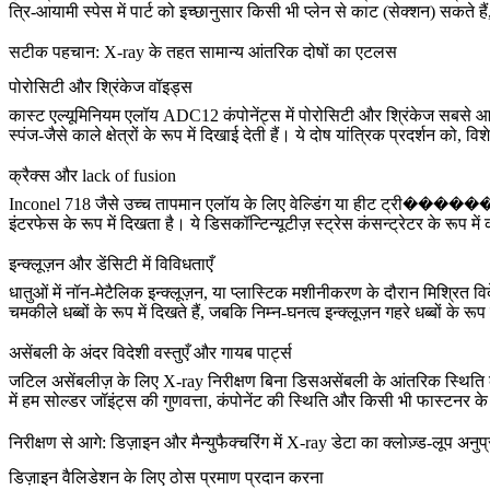
त्रि-आयामी स्पेस में पार्ट को इच्छानुसार किसी भी प्लेन से काट (सेक्शन) स
सटीक पहचान: X-ray के तहत सामान्य आंतरिक दोषों का एटलस
पोरोसिटी और श्रिंकेज वॉइड्स
कास्ट
एल्यूमिनियम एलॉय ADC12
कंपोनेंट्स में पोरोसिटी और श्रिंकेज सबसे आम 
स्पंज-जैसे काले क्षेत्रों के रूप में दिखाई देती हैं। ये दोष यांत्रिक प्रदर्शन 
क्रैक्स और lack of fusion
Inconel 718
जैसे उच्च तापमान एलॉय के लिए वेल्डिंग या हीट ट्री��������ट क
इंटरफेस के रूप में दिखता है। ये डिसकॉन्टिन्यूटीज़ स्ट्रेस कंसन्ट्रेटर के रूप
इन्क्लूज़न और डेंसिटी में विविधताएँ
धातुओं में नॉन-मेटैलिक इन्क्लूज़न, या
प्लास्टिक मशीनीकरण
के दौरान मिश्रित विद
चमकीले धब्बों के रूप में दिखते हैं, जबकि निम्न-घनत्व इन्क्लूज़न गहरे धब्ब
असेंबली के अंदर विदेशी वस्तुएँ और गायब पार्ट्स
जटिल असेंबलीज़ के लिए X-ray निरीक्षण बिना डिसअसेंबली के आंतरिक स्थिति की 
में हम सोल्डर जॉइंट्स की गुणवत्ता, कंपोनेंट की स्थिति और किसी भी फास्टनर के 
निरीक्षण से आगे: डिज़ाइन और मैन्युफैक्चरिंग में X-ray डेटा का क्लोज़्ड-लूप अनुप
डिज़ाइन वैलिडेशन के लिए ठोस प्रमाण प्रदान करना