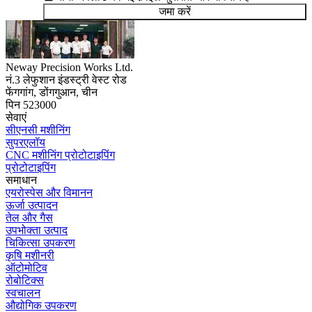
जमा करें
Neway Precision Works Ltd.
नं.3 लेफुशान इंडस्ट्री वेस्ट रोड
फेंगगांग, डोंगगुआन, चीन
पिन 523000
सेवाएं
सीएनसी मशीनिंग
सुपरएलॉय
CNC मशीनिंग प्रोटोटाइपिंग
प्रोटोटाइपिंग
समाधान
एयरोस्पेस और विमानन
ऊर्जा उत्पादन
तेल और गैस
उपभोक्ता उत्पाद
चिकित्सा उपकरण
कृषि मशीनरी
ऑटोमोटिव
रोबोटिक्स
स्वचालन
औद्योगिक उपकरण