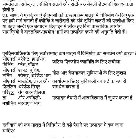
समतलता, संकेंद्रता, सीलिंग सतहों और सटीक असेंबली डेटम की आवश्यकता
होती है।
एक साथ, ये प्रक्रियाएं सीएनसी को कस्टम कम मात्रा में विनिर्माण के लिए एक
प्रभावी मार्ग बनाती हैं क्योंकि वे खरीदारों को लंबे टूलिंग चक्रों की प्रतीक्षा किए
या बहुत जल्दी एक उत्पादन डिज़ाइन में लॉक हुए बिना वास्तविक-उपयोग
सामग्रियों में वास्तविक-उपयोग भागों का उत्पादन करने की अनुमति देती हैं।
प्रक्रिया
किसके लिए सर्वोत्तम
यह कम मात्रा में विनिर्माण का समर्थन क्यों करता है
सीएनसी
ब्रैकेट, हाउसिंग,
जटिल प्रिज्मीय ज्यामिति के लिए लचीला
मिलिंग
प्लेट, पॉकेट
सीएनसी
शाफ्ट, बुशिंग,
गोल और बेलनाकार सुविधाओं के लिए कुशल
टर्निंग
स्पेसर, थ्रेडेड भाग
सीएनसी
माउंटिंग, तरल और
कार्यात्मक छिद्र सुविधाओं का सटीक रूप से
ड्रिलिंग
थ्रेडेड छिद्र
समर्थन करता है
परिशुद्ध
तंग-सहनशीलता
ता
और असेंबली-
उत्पादन तैयारी में आत्मविश्वास में सुधार करता है
मशीनिंग
महत्वपूर्ण भाग
खरीदारों को कम मात्रा में विनिर्माण से बड़े पैमाने पर उत्पादन में कब जाना
चाहिए?