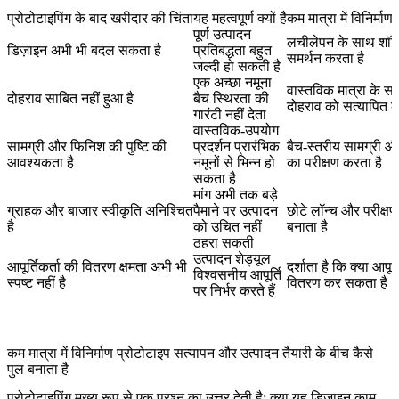
प्रोटोटाइपिंग के बाद खरीदार की चिंता
यह महत्वपूर्ण क्यों है
कम मात्रा में विनिर्मा
पूर्ण उत्पादन
लचीलेपन के साथ शॉर्ट
डिज़ाइन अभी भी बदल सकता है
प्रतिबद्धता बहुत
समर्थन करता है
जल्दी हो सकती है
एक अच्छा नमूना
वास्तविक मात्रा के स
दोहराव साबित नहीं हुआ है
बैच स्थिरता की
दोहराव को सत्यापित क
गारंटी नहीं देता
वास्तविक-उपयोग
सामग्री और फिनिश की पुष्टि की
प्रदर्शन प्रारंभिक
बैच-स्तरीय सामग्री 
आवश्यकता है
नमूनों से भिन्न हो
का परीक्षण करता है
सकता है
मांग अभी तक बड़े
ग्राहक और बाजार स्वीकृति अनिश्चित
पैमाने पर उत्पादन
छोटे लॉन्च और परीक्षण 
है
को उचित नहीं
बनाता है
ठहरा सकती
उत्पादन शेड्यूल
आपूर्तिकर्ता की वितरण क्षमता अभी भी
दर्शाता है कि क्या आपूर
विश्वसनीय आपूर्ति
स्पष्ट नहीं है
वितरण कर सकता है
पर निर्भर करते हैं
कम मात्रा में विनिर्माण प्रोटोटाइप सत्यापन और उत्पादन तैयारी के बीच कैसे
पुल बनाता है
प्रोटोटाइपिंग
मुख्य रूप से एक प्रश्न का उत्तर देती है: क्या यह डिज़ाइन काम