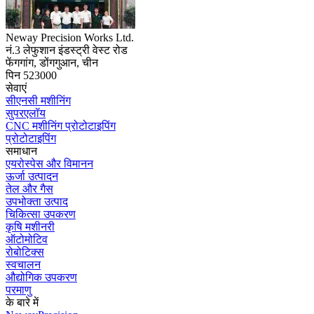
Neway Precision Works Ltd.
नं.3 लेफुशान इंडस्ट्री वेस्ट रोड
फेंगगांग, डोंगगुआन, चीन
पिन 523000
सेवाएं
सीएनसी मशीनिंग
सुपरएलॉय
CNC मशीनिंग प्रोटोटाइपिंग
प्रोटोटाइपिंग
समाधान
एयरोस्पेस और विमानन
ऊर्जा उत्पादन
तेल और गैस
उपभोक्ता उत्पाद
चिकित्सा उपकरण
कृषि मशीनरी
ऑटोमोटिव
रोबोटिक्स
स्वचालन
औद्योगिक उपकरण
परमाणु
के बारे में