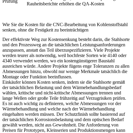
Prüfung
Rauheitsberichte erhöhen die QA-Kosten
Wie Sie die Kosten für die CNC-Bearbeitung von Kohlenstoffstahl
senken, ohne die Festigkeit zu beeinträchtigen
Der effektivste Weg zur Kostensenkung besteht darin, die Stahlsorte
und den Prozessweg an die tatsächlichen Leistungsanforderungen
anzupassen, anstatt das Teil überzuspezifizieren. Viele Projekte
werden teurer als notwendig, weil hochfeste Sorten wie 4140 oder
4340 verwendet werden, wo ein kostengünstigerer Baustahl
ausreichen würde. Andere Projekte fügens enge Toleranzen zu allen
Abmessungen hinzu, obwohl nur wenige Merkmale tatsächlich die
Montage oder Funktion beeinflussen.
Einkäufer können Kosten senken, indem sie die Stahlsorte gemäß
der tatsächlichen Belastung und dem Wärmebehandlungsbedarf
wählen, kritische und nicht-kritische Abmessungen trennen und
lange Wellen oder große Teile frühzeitig auf Verzugrisiken prüfen.
Es ist auch wichtig zu definieren, welche Abmessungen vor der
Wärmebehandlung und welche nach der Wärmebehandlung
eingehalten werden müssen. Der Schutzfinish sollte basierend auf
der tatsächlichen Korrosionsbelastung und dem optischen Bedarf
gewählt werden, nicht aus Gewohnheit. Die Anforderung von
Preisen für Prototypen, Kleinserien und Produktionsmengen kann