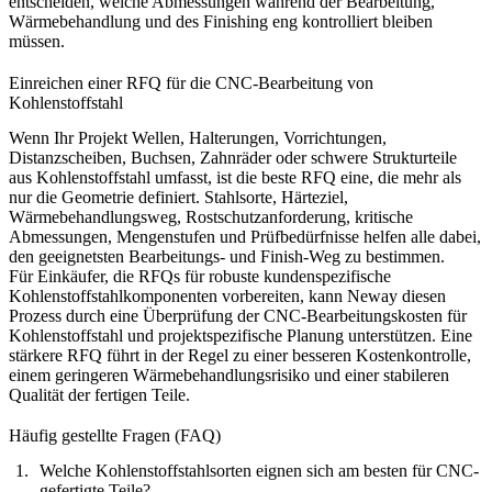
entscheiden, welche Abmessungen während der Bearbeitung,
Wärmebehandlung und des Finishing eng kontrolliert bleiben
müssen.
Einreichen einer RFQ für die CNC-Bearbeitung von
Kohlenstoffstahl
Wenn Ihr Projekt Wellen, Halterungen, Vorrichtungen,
Distanzscheiben, Buchsen, Zahnräder oder schwere Strukturteile
aus Kohlenstoffstahl umfasst, ist die beste RFQ eine, die mehr als
nur die Geometrie definiert. Stahlsorte, Härteziel,
Wärmebehandlungsweg, Rostschutzanforderung, kritische
Abmessungen, Mengenstufen und Prüfbedürfnisse helfen alle dabei,
den geeignetsten Bearbeitungs- und Finish-Weg zu bestimmen.
Für Einkäufer, die RFQs für robuste kundenspezifische
Kohlenstoffstahlkomponenten vorbereiten, kann Neway diesen
Prozess durch eine Überprüfung der
CNC-Bearbeitungskosten für
Kohlenstoffstahl
und projektspezifische Planung unterstützen. Eine
stärkere RFQ führt in der Regel zu einer besseren Kostenkontrolle,
einem geringeren Wärmebehandlungsrisiko und einer stabileren
Qualität der fertigen Teile.
Häufig gestellte Fragen (FAQ)
Welche Kohlenstoffstahlsorten eignen sich am besten für CNC-
gefertigte Teile?