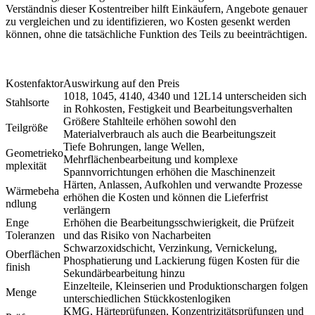
Verständnis dieser Kostentreiber hilft Einkäufern, Angebote genauer
zu vergleichen und zu identifizieren, wo Kosten gesenkt werden
können, ohne die tatsächliche Funktion des Teils zu beeinträchtigen.
Kostenfaktor
Auswirkung auf den Preis
1018, 1045, 4140, 4340 und 12L14 unterscheiden sich
Stahlsorte
in Rohkosten, Festigkeit und Bearbeitungsverhalten
Größere Stahlteile erhöhen sowohl den
Teilgröße
Materialverbrauch als auch die Bearbeitungszeit
Tiefe Bohrungen, lange Wellen,
Geometrieko
Mehrflächenbearbeitung und komplexe
mplexität
Spannvorrichtungen erhöhen die Maschinenzeit
Härten, Anlassen, Aufkohlen und verwandte Prozesse
Wärmebeha
erhöhen die Kosten und können die Lieferfrist
ndlung
verlängern
Enge
Erhöhen die Bearbeitungsschwierigkeit, die Prüfzeit
Toleranzen
und das Risiko von Nacharbeiten
Schwarzoxidschicht, Verzinkung, Vernickelung,
Oberflächen
Phosphatierung und Lackierung fügen Kosten für die
finish
Sekundärbearbeitung hinzu
Einzelteile, Kleinserien und Produktionschargen folgen
Menge
unterschiedlichen Stückkostenlogiken
KMG, Härteprüfungen, Konzentrizitätsprüfungen und