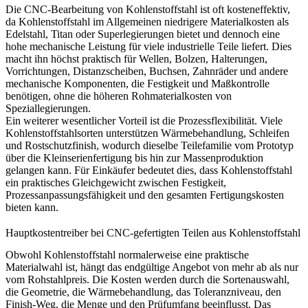
Die CNC-Bearbeitung von Kohlenstoffstahl ist oft kosteneffektiv,
da Kohlenstoffstahl im Allgemeinen niedrigere Materialkosten als
Edelstahl, Titan oder Superlegierungen bietet und dennoch eine
hohe mechanische Leistung für viele industrielle Teile liefert. Dies
macht ihn höchst praktisch für Wellen, Bolzen, Halterungen,
Vorrichtungen, Distanzscheiben, Buchsen, Zahnräder und andere
mechanische Komponenten, die Festigkeit und Maßkontrolle
benötigen, ohne die höheren Rohmaterialkosten von
Speziallegierungen.
Ein weiterer wesentlicher Vorteil ist die Prozessflexibilität. Viele
Kohlenstoffstahlsorten unterstützen Wärmebehandlung, Schleifen
und Rostschutzfinish, wodurch dieselbe Teilefamilie vom Prototyp
über die
Kleinserienfertigung
bis hin zur
Massenproduktion
gelangen kann. Für Einkäufer bedeutet dies, dass Kohlenstoffstahl
ein praktisches Gleichgewicht zwischen Festigkeit,
Prozessanpassungsfähigkeit und den gesamten Fertigungskosten
bieten kann.
Hauptkostentreiber bei CNC-gefertigten Teilen aus Kohlenstoffstahl
Obwohl Kohlenstoffstahl normalerweise eine praktische
Materialwahl ist, hängt das endgültige Angebot von mehr ab als nur
vom Rohstahlpreis. Die Kosten werden durch die Sortenauswahl,
die Geometrie, die Wärmebehandlung, das Toleranzniveau, den
Finish-Weg, die Menge und den Prüfumfang beeinflusst. Das