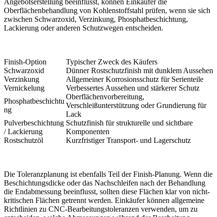
Angebotserstellung beeinflusst, können Einkäufer die
Oberflächenbehandlung von Kohlenstoffstahl
prüfen, wenn sie sich
zwischen Schwarzoxid, Verzinkung, Phosphatbeschichtung,
Lackierung oder anderen Schutzwegen entscheiden.
Finish-Option
Typischer Zweck des Käufers
Schwarzoxid
Dünner Rostschutzfinish mit dunklem Aussehen
Verzinkung
Allgemeiner Korrosionsschutz für Serienteile
Vernickelung
Verbessertes Aussehen und stärkerer Schutz
Oberflächenvorbereitung,
Phosphatbeschichtu
Verschleißunterstützung oder Grundierung für
ng
Lack
Pulverbeschichtung
Schutzfinish für strukturelle und sichtbare
/ Lackierung
Komponenten
Rostschutzöl
Kurzfristiger Transport- und Lagerschutz
Die Toleranzplanung ist ebenfalls Teil der Finish-Planung. Wenn die
Beschichtungsdicke oder das Nachschleifen nach der Behandlung
die Endabmessung beeinflusst, sollten diese Flächen klar von nicht-
kritischen Flächen getrennt werden. Einkäufer können allgemeine
Richtlinien zu
CNC-Bearbeitungstoleranzen
verwenden, um zu