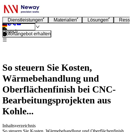
Dienstleistungen
Materialien
Lösungen
Resso
Deutsch
Sofortangebot erhalten
So steuern Sie Kosten,
Wärmebehandlung und
Oberflächenfinish bei CNC-
Bearbeitungsprojekten aus
Kohle...
Inhaltsverzeichnis
So steuern Sie Kosten, Wärmebehandlung und Oberflächenfinish