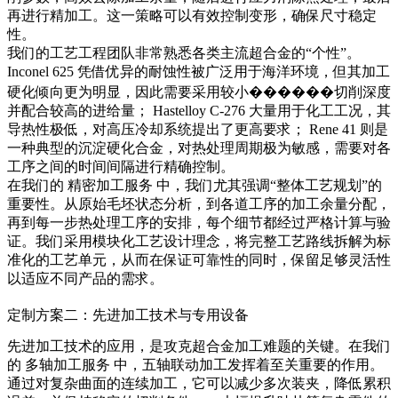
再进行精加工。这一策略可以有效控制变形，确保尺寸稳定
性。
我们的工艺工程团队非常熟悉各类主流超合金的“个性”。
Inconel 625
凭借优异的耐蚀性被广泛用于海洋环境，但其加工
硬化倾向更为明显，因此需要采用较小������切削深度
并配合较高的进给量；
Hastelloy C-276
大量用于化工工况，其
导热性极低，对高压冷却系统提出了更高要求；
Rene 41
则是
一种典型的沉淀硬化合金，对热处理周期极为敏感，需要对各
工序之间的时间间隔进行精确控制。
在我们的
精密加工服务
中，我们尤其强调“整体工艺规划”的
重要性。从原始毛坯状态分析，到各道工序的加工余量分配，
再到每一步热处理工序的安排，每个细节都经过严格计算与验
证。我们采用模块化工艺设计理念，将完整工艺路线拆解为标
准化的工艺单元，从而在保证可靠性的同时，保留足够灵活性
以适应不同产品的需求。
定制方案二：先进加工技术与专用设备
先进加工技术的应用，是攻克超合金加工难题的关键。在我们
的
多轴加工服务
中，五轴联动加工发挥着至关重要的作用。
通过对复杂曲面的连续加工，它可以减少多次装夹，降低累积