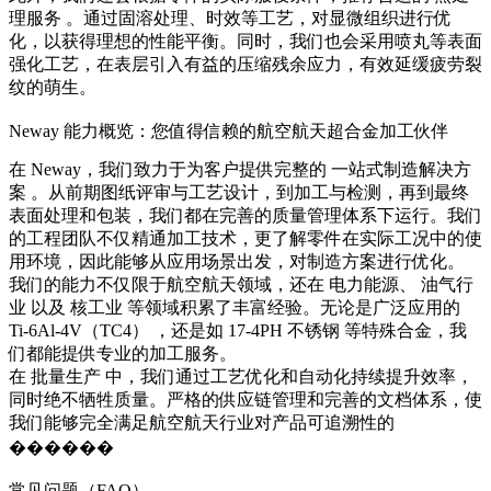
理服务
。通过固溶处理、时效等工艺，对显微组织进行优
化，以获得理想的性能平衡。同时，我们也会采用喷丸等表面
强化工艺，在表层引入有益的压缩残余应力，有效延缓疲劳裂
纹的萌生。
Neway 能力概览：您值得信赖的航空航天超合金加工伙伴
在 Neway，我们致力于为客户提供完整的
一站式制造解决方
案
。从前期图纸评审与工艺设计，到加工与检测，再到最终
表面处理和包装，我们都在完善的质量管理体系下运行。我们
的工程团队不仅精通加工技术，更了解零件在实际工况中的使
用环境，因此能够从应用场景出发，对制造方案进行优化。
我们的能力不仅限于航空航天领域，还在
电力能源
、
油气行
业
以及
核工业
等领域积累了丰富经验。无论是广泛应用的
Ti-6Al-4V（TC4）
，还是如
17-4PH 不锈钢
等特殊合金，我
们都能提供专业的加工服务。
在
批量生产
中，我们通过工艺优化和自动化持续提升效率，
同时绝不牺牲质量。严格的供应链管理和完善的文档体系，使
我们能够完全满足航空航天行业对产品可追溯性的
������
常见问题（FAQ）