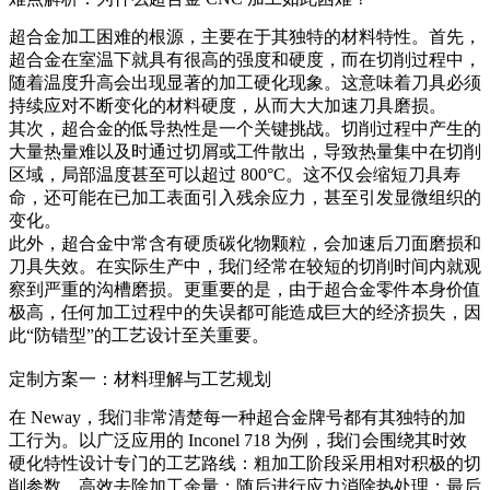
超合金加工困难的根源，主要在于其独特的材料特性。首先，
超合金在室温下就具有很高的强度和硬度，而在切削过程中，
随着温度升高会出现显著的加工硬化现象。这意味着刀具必须
持续应对不断变化的材料硬度，从而大大加速刀具磨损。
其次，超合金的低导热性是一个关键挑战。切削过程中产生的
大量热量难以及时通过切屑或工件散出，导致热量集中在切削
区域，局部温度甚至可以超过 800°C。这不仅会缩短刀具寿
命，还可能在已加工表面引入残余应力，甚至引发显微组织的
变化。
此外，超合金中常含有硬质碳化物颗粒，会加速后刀面磨损和
刀具失效。在实际生产中，我们经常在较短的切削时间内就观
察到严重的沟槽磨损。更重要的是，由于超合金零件本身价值
极高，任何加工过程中的失误都可能造成巨大的经济损失，因
此“防错型”的工艺设计至关重要。
定制方案一：材料理解与工艺规划
在 Neway，我们非常清楚每一种超合金牌号都有其独特的加
工行为。以广泛应用的
Inconel 718
为例，我们会围绕其时效
硬化特性设计专门的工艺路线：粗加工阶段采用相对积极的切
削参数，高效去除加工余量；随后进行应力消除热处理；最后