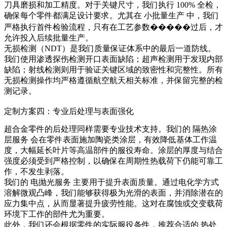
刀具磨损和加工精度。对于关键尺寸，我们执行 100% 全检，
确保每个零件都满足设计要求。尤其在
小批量生产
中，我们
严格执行首件检验流程，只有在工艺参数�����过后，才
允许投入后续批量生产。
无损检测（NDT）是我们质量保证体系中的最后一道防线。
我们使用渗透探伤检测开口表面缺陷；超声检测用于发现内部
缺陷；射线检测则用于验证关键区域的致密性和完整性。所有
无损检测操作均严格遵循航空航天相关标准，并保留完整的检
测记录。
定制方案四：专业后处理与表面强化
超合金零件的后处理同样需要专业技术支持。我们的
隔热涂
层服务
会在零件表面施加陶瓷类涂层，有效降低基体工作温
度，大幅延长叶片等高温部件的服役寿命。涂层的厚度与结合
强度必须受到严格控制，以确保在周期性热载荷下仍能可靠工
作，不发生剥落。
我们的
电抛光服务
主要用于提升表面质量。通过电化学方式
溶解微观凸峰，我们能够获得极为光滑的表面，并消除潜在的
应力集中点，从而显著提升疲劳性能。这对在腐蚀或交变载荷
环境下工作的部件尤为重要。
此外，我们还会根据零件的实际服役条件，推荐合适的
热处