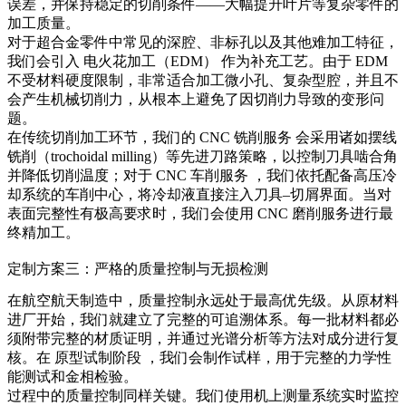
误差，并保持稳定的切削条件——大幅提升叶片等复杂零件的
加工质量。
对于超合金零件中常见的深腔、非标孔以及其他难加工特征，
我们会引入
电火花加工（EDM）
作为补充工艺。由于 EDM
不受材料硬度限制，非常适合加工微小孔、复杂型腔，并且不
会产生机械切削力，从根本上避免了因切削力导致的变形问
题。
在传统切削加工环节，我们的
CNC 铣削服务
会采用诸如摆线
铣削（trochoidal milling）等先进刀路策略，以控制刀具啮合角
并降低切削温度；对于
CNC 车削服务
，我们依托配备高压冷
却系统的车削中心，将冷却液直接注入刀具–切屑界面。当对
表面完整性有极高要求时，我们会使用
CNC 磨削服务进行最
终精加工
。
定制方案三：严格的质量控制与无损检测
在航空航天制造中，质量控制永远处于最高优先级。从原材料
进厂开始，我们就建立了完整的可追溯体系。每一批材料都必
须附带完整的材质证明，并通过光谱分析等方法对成分进行复
核。在
原型试制阶段
，我们会制作试样，用于完整的力学性
能测试和金相检验。
过程中的质量控制同样关键。我们使用机上测量系统实时监控