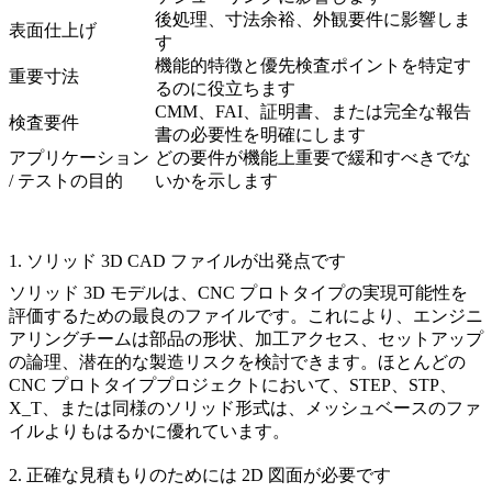
後処理、寸法余裕、外観要件に影響しま
表面仕上げ
す
機能的特徴と優先検査ポイントを特定す
重要寸法
るのに役立ちます
CMM、FAI、証明書、または完全な報告
検査要件
書の必要性を明確にします
アプリケーション
どの要件が機能上重要で緩和すべきでな
/ テストの目的
いかを示します
1. ソリッド 3D CAD ファイルが出発点です
ソリッド 3D モデルは、CNC プロトタイプの実現可能性を
評価するための最良のファイルです。これにより、エンジニ
アリングチームは部品の形状、加工アクセス、セットアップ
の論理、潜在的な製造リスクを検討できます。ほとんどの
CNC プロトタイププロジェクトにおいて、STEP、STP、
X_T、または同様のソリッド形式は、メッシュベースのファ
イルよりもはるかに優れています。
2. 正確な見積もりのためには 2D 図面が必要です