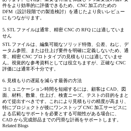
件をより効率的に評価できるため、
CNC 加工のための
DFM（設計段階での製造検討）
を通じたより良いレビュー
にもつながります。
5. STL ファイルは通常、精密 CNC の RFQ には適していま
せん
STL ファイルは、編集可能なソリッド特徴、公差、ねじ、デ
ータム参照、または仕上げ要件を明確に定義しないため、通
常、精密 CNC プロトタイプの見積もりには適していませ
ん。視覚的な参考資料としては役立ちますが、正確な CNC
評価には通常不十分です。
6. 見積もりの遅延を減らす最善の方法
コミュニケーション時間を短縮するには、顧客は CAD、図
面、材料、数量、仕上げ、検査ニーズ、テストの目的をまと
めて提出すべきです。これにより見積もりの精度が高まり、
特にプロジェクトが後に
ワンストップ CNC 加工サービス
に
よる広範なサポートを必要とする可能性がある場合に、
CAD から完成部品まで
の円滑な計画をサポートします。
Related Blogs