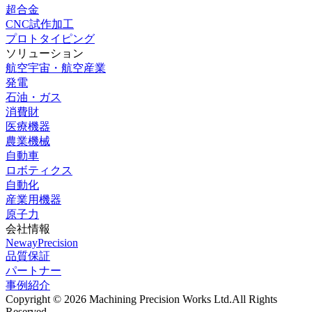
超合金
CNC試作加工
プロトタイピング
ソリューション
航空宇宙・航空産業
発電
石油・ガス
消費財
医療機器
農業機械
自動車
ロボティクス
自動化
産業用機器
原子力
会社情報
NewayPrecision
品質保証
パートナー
事例紹介
Copyright © 2026 Machining Precision Works Ltd.
All Rights
Reserved.