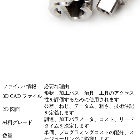
ファイル / 情報
必要な理由
形状、加工パス、治具、工具のアクセス
3D CAD ファイル
性を評価するために使用されます
公差、ねじ、データム、粗さ、技術注記
2D 図面
を定義します
調達、加工パラメータ、コスト、リード
材料グレード
タイムを決定します
単価、プログラミングコストの配分、ス
数量
ケジューリングに影響します