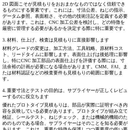
2D 図面こそが見積もりをおおまかなものではなく信頼でき
るものにする要素です。これには、寸法公差、ねじの指示、
データム参照、表面粗さ、その他の技術注記を定義する必要
があります。これは、
CNC 加工公差
を検討し、どの特徴を
厳密に管理する必要があるかを決定する際に特に重要です。
3. 材料、仕上げ、検査は見積もりに直接影響します
材料グレードの変更は、加工方法、工具戦略、原材料コス
ト、リードタイムに影響します。表面仕上げは後処理に影響
し、特に
CNC 加工部品の表面仕上げ
を評価する際には、寸
法余裕の計画が必要になる場合があります。CMM、FAI、ま
たは材料認証などの検査要件も見積もりの範囲に影響しま
す。
4. 重要寸法とテストの目的は、サプライヤーが正しくレビュ
ーするのに役立ちます
優れたプロトタイプ見積もりは、部品が実際に証明すべき内
容を反映している必要があります。プロトタイプが組み立て
検証、シールテスト、ねじチェック、または機械的機能のた
めのものである場合、サプライヤーはそのことを知る必要が
あります。これは、重要な特徴を保護しつつ重要度の低い要