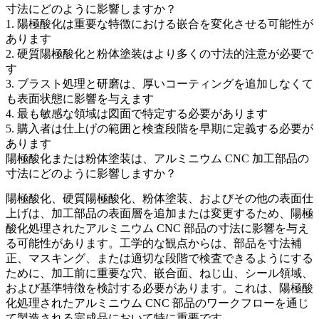
寸法にどのように影響しますか？
1. 陽極酸化は重要な特徴における嵌合を変化させる可能性が
あります
2. 硬質陽極酸化と粉体塗装はより多くの寸法的注意が必要で
す
3. ブラスト処理と研磨は、厚いコーティングを追加しなくて
も表面状態に影響を与えます
4. 最も敏感な領域は図面で特定する必要があります
5. 購入者は仕上げの範囲と検査段階を早期に定義する必要が
あります
陽極酸化または粉体塗装は、アルミニウム CNC 加工部品の
寸法にどのように影響しますか？
陽極酸化、硬質陽極酸化、粉体塗装、およびその他の表面仕
上げは、加工部品の表面層を追加または変更するため、
陽極
酸化処理されたアルミニウム CNC 部品の寸法
に影響を与え
る可能性があります。工学的な観点からは、部品を寸法補
正、マスキング、または適切な段階で検査できるようにする
ために、加工前に重要な穴、嵌合面、ねじ山、シール領域、
および基準特徴を検討する必要があります。これは、
陽極酸
化処理されたアルミニウム CNC 部品
のワークフローを通じ
て製造される完成品において特に重要です。