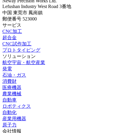
Neway Precision Works Ltd.
Lefushan Industry West Road 3番地
中国 東莞市 鳳崗鎮
郵便番号 523000
サービス
CNC加工
超合金
CNC試作加工
プロトタイピング
ソリューション
航空宇宙・航空産業
発電
石油・ガス
消費財
医療機器
農業機械
自動車
ロボティクス
自動化
産業用機器
原子力
会社情報