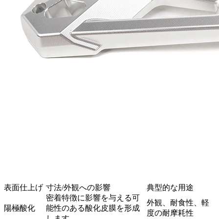
表面仕上げ
寸法/外観への影響
典型的な用途
密着特徴に影響を与える可
外観、耐食性、軽
陽極酸化
能性のある酸化皮膜を形成
度の耐摩耗性
します