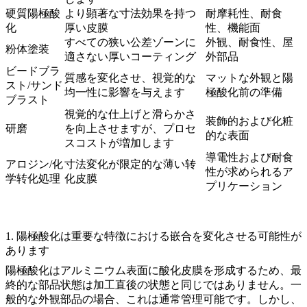
硬質陽極酸
より顕著な寸法効果を持つ
耐摩耗性、耐食
化
厚い皮膜
性、機能面
すべての狭い公差ゾーンに
外観、耐食性、屋
粉体塗装
適さない厚いコーティング
外部品
ビードブラ
質感を変化させ、視覚的な
マットな外観と陽
スト/サンド
均一性に影響を与えます
極酸化前の準備
ブラスト
視覚的な仕上げと滑らかさ
装飾的および化粧
研磨
を向上させますが、プロセ
的な表面
スコストが増加します
導電性および耐食
アロジン/化
寸法変化が限定的な薄い转
性が求められるア
学转化処理
化皮膜
プリケーション
1. 陽極酸化は重要な特徴における嵌合を変化させる可能性が
あります
陽極酸化はアルミニウム表面に酸化皮膜を形成するため、最
終的な部品状態は加工直後の状態と同じではありません。一
般的な外観部品の場合、これは通常管理可能です。しかし、