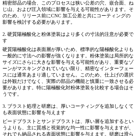
精密部品の場合、このプロセスは狭い公差の穴、嵌合面、ね
じ山、および圧入領域に影響を与える可能性があります。そ
のため、リリース前に
CNC 加工公差
と共にコーティングの
影響を検討する必要があります。
2. 硬質陽極酸化と粉体塗装はより多くの寸法的注意が必要で
す
硬質陽極酸化は表面層が厚いため、標準的な陽極酸化よりも
一般的に寸法への影響が強くなります。粉体塗装は局所的な
サイズにさらに大きな影響を与える可能性があり、重要なゾ
ーンがマスキングされていない限り、精密なインターフェー
スには通常あまり適していません。このため、仕上げの選択
は外観だけでなく、実際の部品の機能と慎重に一致させる必
要があります。特に
陽極酸化対粉体塗装
を比較する場合はそ
うです。
3. ブラスト処理と研磨は、厚いコーティングを追加しなくて
も表面状態に影響を与えます
ビードブラストとサンドブラストは、厚い層を追加するとい
うよりも、主に質感と視覚的な均一性に影響を与えますが、
それでも納品される表面状態に影響を与えます。研磨は滑ら