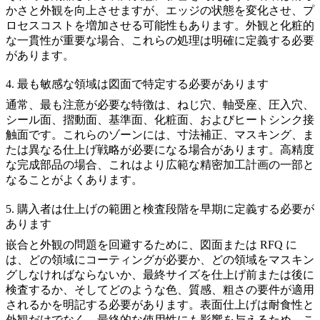
かさと外観を向上させますが、エッジの状態を変化させ、プ
ロセスコストを増加させる可能性もあります。外観と化粧的
な一貫性が重要な場合、これらの処理は明確に定義する必要
があります。
4. 最も敏感な領域は図面で特定する必要があります
通常、最も注意が必要な特徴は、ねじ穴、軸受座、圧入穴、
シール面、摺動面、基準面、化粧面、およびヒートシンク接
触面です。これらのゾーンには、寸法補正、マスキング、ま
たは異なる仕上げ戦略が必要になる場合があります。高精度
な完成部品の場合、これはより広範な
精密加工
計画の一部と
なることがよくあります。
5. 購入者は仕上げの範囲と検査段階を早期に定義する必要が
あります
嵌合と外観の問題を回避するために、図面または RFQ に
は、どの領域にコーティングが必要か、どの領域をマスキン
グしなければならないか、最終サイズを仕上げ前または後に
検査するか、そしてどのような色、質感、粗さの要件が適用
されるかを明記する必要があります。表面仕上げは耐食性と
外観だけでなく、最終的な使用性にも影響を与えるため、こ