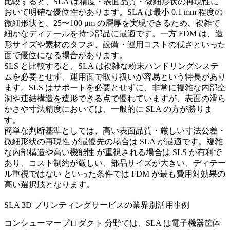
比較すると、SLA は精度・表面品質・微細形状の再現性に
おいて明確な優位性があります。SLA は最小 0.1 mm 程度の
微細形状と、25〜100 μm の層厚を実現できるため、複雑で
細かなディテールを持つ部品に最適です。一方 FDM は、造
形サイズや素材のタフさ、設備・運用コストの低さといった
面で優位になる場合があります。
SLS と比較すると、SLA は複雑な粉末ハンドリングシステ
ムを必要とせず、運用面で取り扱いが容易という特長があり
ます。SLS はサポートを必要とせずに、非常に複雑な内部空
洞や連結構造を造形できる点で優れていますが、表面の滑ら
かさや寸法精度においては、一般的に SLA の方が勝りま
す。
簡単な判断基準としては、
高い表面品質・厳しい寸法公差・
微細形状の再現性
が最優先の場合は SLA が最適です。
複雑
な内部構造や高い機能性
が重視される場合は SLS が有利で
あり、
コスト制約が厳しい、部品サイズが大きい、ディテー
ル重視ではない
といった条件では FDM が最も費用対効果の
高い選択肢となります。
SLA 3D プリンティングサービスの業界別活用事例
コンシューマープロダクト
分野では、SLA は電子機器筐体