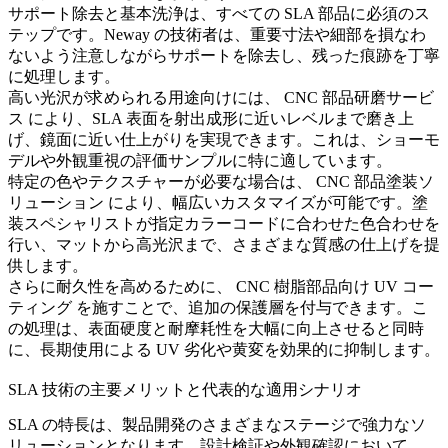
サポート除去と基本洗浄
は、すべての SLA 部品に必須のス
テップです。Neway の技術者は、重要寸法や細部を損なわ
ないよう注意しながらサポートを除去し、残った痕跡を丁寧
に処理します。
高い光沢が求められる用途向けには、
CNC 部品研磨サービ
ス
により、SLA 表面を射出成形に近いレベルまで磨き上
げ、鏡面に近い仕上がりを実現できます。これは、ショーモ
デルや外観重視の評価サンプルに特に適しています。
特定の色やテクスチャーが必要な場合は、
CNC 部品塗装ソ
リューション
により、幅広いカスタマイズが可能です。塗
装スペシャリストが指定カラーコードに合わせた色合わせを
行い、マットから高光沢まで、さまざまな質感の仕上げを提
供します。
さらに耐久性を高めるために、
CNC 樹脂部品向け UV コー
ティング
を施すことで、追加の保護層を付与できます。こ
の処理は、表面硬度と耐摩耗性を大幅に向上させると同時
に、長期使用による UV 劣化や黄変を効果的に抑制します。
SLA 技術の主要メリットと代表的な適用シナリオ
SLA の特長は、製品開発のさまざまなステージで強力なソ
リューションとなります。設計検証や外観確認において、