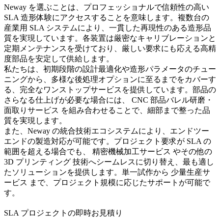
Neway を選ぶことは、プロフェッショナルで信頼性の高い
SLA 造形体験にアクセスすることを意味します。複数台の
産業用 SLA システムにより、一貫した再現性のある造形品
質を実現しています。各装置は厳密なキャリブレーションと
定期メンテナンスを受けており、厳しい要求にも応える高精
度部品を安定して供給します。
私たちは、初期段階の設計最適化や造形パラメータのチュー
ニングから、多様な後処理オプションに至るまでをカバーす
る、完全なワンストップサービスを提供しています。部品の
さらなる仕上げが必要な場合には、
CNC 部品バレル研磨・
面取りサービス
を組み合わせることで、細部まで整った品
質を実現します。
また、Neway の統合技術エコシステムにより、エンドツー
エンドの製造対応が可能です。プロジェクト要求が SLA の
範囲を超える場合でも、
精密機械加工サービス
やその他の
3D プリンティング
技術へシームレスに切り替え、最も適し
たソリューションを提供します。単一試作から
少量生産サ
ービス
まで、プロジェクト規模に応じたサポートが可能で
す。
SLA プロジェクトの即時お見積り