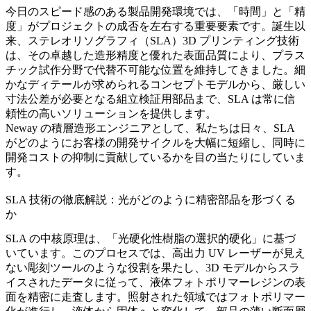
今日のスピード感のある製品開発環境では、「時間」と「精
度」がプロジェクトの成否を左右する重要要素です。誕生以
来、ステレオリソグラフィ（SLA）3D プリンティング技術
は、その卓越した造形精度と優れた表面品質により、プラス
チック試作分野で代替不可能な位置を維持してきました。細
かなディテールが求められるコンセプトモデルから、厳しい
寸法公差が必要となる組立検証用部品まで、SLA は常に信
頼性の高いソリューションを提供します。
Neway の積層造形エンジニアとして、私たちは日々、SLA
がどのようにお客様の開発サイクルを大幅に短縮し、同時に
開発コストの抑制に貢献しているかを目の当たりにしていま
す。
SLA 技術の徹底解説：光がどのように精密部品を形づくる
か
SLA の中核原理は、「光硬化性樹脂の選択的硬化」に基づ
いています。このプロセスでは、高出力 UV レーザーが見え
ない彫刻ツールのような役割を果たし、3D モデルからスラ
イスされたデータに従って、液体フォトポリマーレジンの表
面を精密に走査します。照射された領域ではフォトポリマー