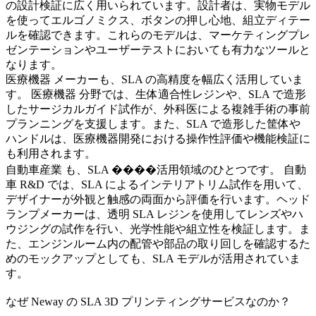
の設計検証に広く用いられています。設計者は、実物モデル
を使ってエルゴノミクス、ボタンの押し心地、組立ディテー
ルを確認できます。これらのモデルは、マーケティングプレ
ゼンテーションやユーザーテストにおいても有力なツールと
なります。
医療機器
メーカーも、SLA の高精度を幅広く活用していま
す。
医療機器
分野では、生体適合性レジンや、SLA で造形
したサージカルガイド試作が、外科医による複雑手術の事前
プランニングを支援します。また、SLA で造形した筐体や
ハンドルは、医療機器開発における操作性評価や機能検証に
も利用されます。
自動車産業
も、SLA ����活用領域のひとつです。
自動
車
R&D では、SLA によるインテリアトリム試作を用いて、
デザイナーが外観と触感の両面から評価を行います。ヘッド
ランプメーカーは、透明 SLA レジンを使用してレンズやハ
ウジングの試作を行い、光学性能や組立性を検証します。ま
た、エンジンルーム内の配管や部品の取り回しを確認するた
めのモックアップとしても、SLA モデルが活用されていま
す。
なぜ Neway の SLA 3D プリンティングサービスなのか？