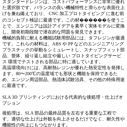
スタンダードレジン
は、コストパフォーマンスに非常に優れ
た選択肢です。バランスの良い機械特性と滑らかな表面仕上
げを兼ね備えており、
CNC 加工プロトタイピング
に進む前
のコンセプト検証に最適です。この材������を使うこ
とで、エンジニアは設計アイデアを素早く実体モデルに変換
し、開発初期段階で潜在的な問題を発見できます。
機械的負荷に耐える機能試験用部品には、タフレジンが最適
です。これらの材料は、ABS や PP などのエンジニアリング
プラスチックの挙動をシミュレートし、スナップフィット部
品、筐体、繰り返し組立や厳しい
プロトタイピングサービ
ス
環境でテストされる部品に特に適しています。
高温環境向けには、
高耐熱レジン
が優れた熱安定性を発揮し
ます。80〜200℃の温度域でも形状と機能を保持できるた
め、エンジン周辺部品、熱流体試験治具、その他の特殊用途
に最適です。
SLA 3D プリンティングにおける代表的な後処理・仕上げオ
プション
後処理は、SLA 部品の最終品質を左右する重要な工程で
す。適切な仕上げは外観を向上させるだけでなく、耐久性や
機能性の向上にもつながります。