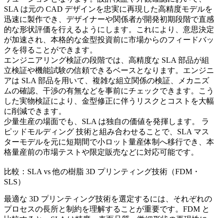
SLA は元の CAD デザインを忠実に再現した高精度モデルを
迅速に製作でき、デザイナーや関係者が開発初期段階で直感
的な形状評価を行えるようにします。これにより、意思決定
が加速され、本格的な金型投資前に市場からのフィードバッ
クを得ることができます。
エンジニアリング検証の段階では、高精度な SLA 部品が組
立検証や機能試験の信頼できるベースとなります。エンジニ
アは SLA 部品を用いて、複雑な組立関係の検証、メカニズ
ムの確認、干渉の有無などを事前にチェックできます。こう
した実物検証により、金型修正に伴うリスクとコストを大幅
に削減できます。
少量生産の場面でも、SLA は独自の価値を発揮します。
ラ
ピッドモルディング
技術と組み合わせることで、SLA マス
ターモデルを元に短期間で小ロット量産体制へ移行でき、本
格量産前の市場テストや限定販売などに対応可能です。
比較：SLA vs 他の樹脂 3D プリンティング技術（FDM・
SLS）
最適な 3D プリンティング技術を選定するには、それぞれの
プロセスの長所と制約を理解することが重要です。FDM と