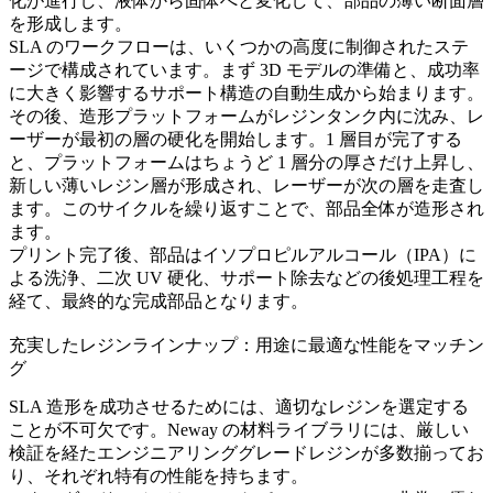
化が進行し、液体から固体へと変化して、部品の薄い断面層
を形成します。
SLA のワークフローは、いくつかの高度に制御されたステ
ージで構成されています。まず 3D モデルの準備と、成功率
に大きく影響するサポート構造の自動生成から始まります。
その後、造形プラットフォームがレジンタンク内に沈み、レ
ーザーが最初の層の硬化を開始します。1 層目が完了する
と、プラットフォームはちょうど 1 層分の厚さだけ上昇し、
新しい薄いレジン層が形成され、レーザーが次の層を走査し
ます。このサイクルを繰り返すことで、部品全体が造形され
ます。
プリント完了後、部品はイソプロピルアルコール（IPA）に
よる洗浄、二次 UV 硬化、サポート除去などの後処理工程を
経て、最終的な完成部品となります。
充実したレジンラインナップ：用途に最適な性能をマッチン
グ
SLA 造形を成功させるためには、適切なレジンを選定する
ことが不可欠です。Neway の材料ライブラリには、厳しい
検証を経たエンジニアリンググレードレジンが多数揃ってお
り、それぞれ特有の性能を持ちます。