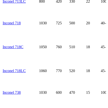
Inconel 713LC
800
420
330
22
100-
Inconel 718
1030
725
500
20
40-4
Inconel 718C
1050
760
510
18
45-5
Inconel 718LC
1060
770
520
18
45-5
Inconel 738
1030
600
470
15
100-