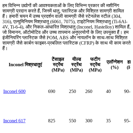
हम विभिन्न उद्योगों की आवश्यकताओं के लिए विभिन्न प्रकार की मशीनिंग
सामग्री प्रदान करते हैं, जिनमें धातु, प्लास्टिक और मिश्रित सामग्री शामिल
हैं। हमारी चयन में उच्च प्रदर्शन वाली सामग्री जैसे स्टेनलेस स्टील (304,
316), एल्युमिनियम मिश्रधातु (6061, 7075), टाइटेनियम मिश्रधातु (Ti-6Al-
4V, Ti-6-4), और निकल-आधारित मिश्रधातु (Inconel, Hastelloy) शामिल हैं,
जो विमानन, ऑटोमोटिव और उच्च तापमान अनुप्रयोगों के लिए उपयुक्त हैं। हम
इंजीनियरिंग प्लास्टिक जैसे POM, ABS और नायलॉन के साथ-साथ मिश्रित
सामग्री जैसे कार्बन फाइबर-प्रबलित प्लास्टिक (CFRP) के साथ भी काम करते
हैं।
टेंसाइल
यील्ड
फटीग
एलॉन्गेशन
हार
Inconel मिश्रधातुएं
स्ट्रेंथ
स्ट्रेंथ
स्ट्रेंथ
(%)
(H
(MPa)
(MPa)
(MPa)
Inconel 600
690
250
260
40
90-1
Inconel 617
825
550
300
35
95-1