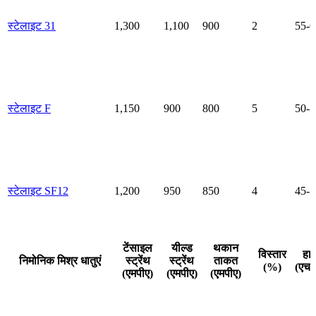
स्टेलाइट 31
1,300
1,100
900
2
55-6
स्टेलाइट F
1,150
900
800
5
50-5
स्टेलाइट SF12
1,200
950
850
4
45-5
टेंसाइल
यील्ड
थकान
विस्तार
हार
निमोनिक मिश्र धातुएं
स्ट्रेंथ
स्ट्रेंथ
ताकत
(%)
(एच
(एमपीए)
(एमपीए)
(एमपीए)