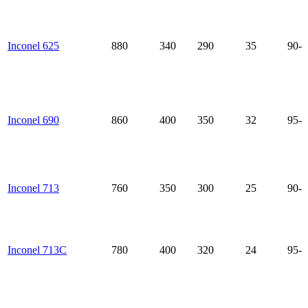
Inconel 625
880
340
290
35
90-1
Inconel 690
860
400
350
32
95-1
Inconel 713
760
350
300
25
90-1
Inconel 713C
780
400
320
24
95-1