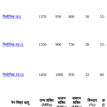
निमोनिक 901
1370
950
800
30
55-6
निमोनिक PE11
1350
900
750
28
55-6
निमोनिक PE16
1450
1000
850
32
60
फलन
थकान
तन्य शक्ति
विस्तार
कठ
रेन मिश्र धातु
शक्ति
शक्ति
(MPa)
(%)
(H
(MPa)
(MPa)