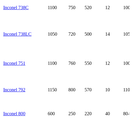
Inconel 738C
1100
750
520
12
100-
Inconel 738LC
1050
720
500
14
105-
Inconel 751
1100
760
550
12
100-
Inconel 792
1150
800
570
10
110-
Inconel 800
600
250
220
40
80-9