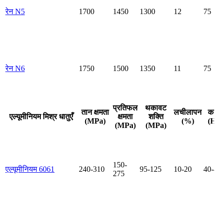
रेन N5
1700
1450
1300
12
75
रेन N6
1750
1500
1350
11
75
प्रतिफल
थकावट
तान क्षमता
लचीलापन
कठ
एल्यूमीनियम मिश्र धातुएँ
क्षमता
शक्ति
(MPa)
(%)
(H
(MPa)
(MPa)
150-
एल्यूमीनियम 6061
240-310
95-125
10-20
40-4
275