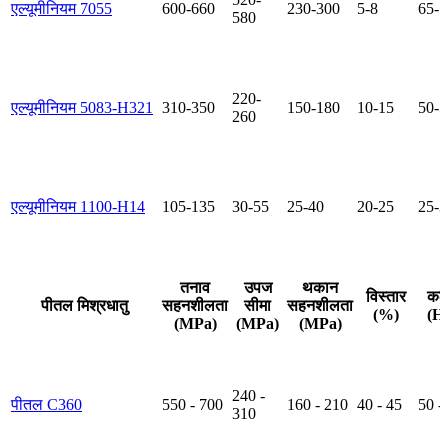
एल्यूमीनियम 7055
600-660
230-300
5-8
65-7
580
220-
एल्यूमीनियम 5083-H321
310-350
150-180
10-15
50-5
260
एल्यूमीनियम 1100-H14
105-135
30-55
25-40
20-25
25-3
तनाव
उपज
थकान
विस्तार
कठ
पीतल मिश्रधातु
सहनशीलता
सीमा
सहनशीलता
(%)
(H
(MPa)
(MPa)
(MPa)
240 -
पीतल C360
550 - 700
160 - 210
40 - 45
50 -
310