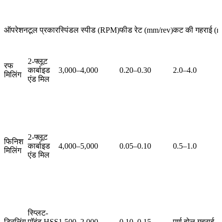
ऑपरेशन
टूल प्रकार
स्पिंडल स्पीड (RPM)
फीड रेट (mm/rev)
कट की गहराई (
2-फ्लूट
रफ
कार्बाइड
3,000–4,000
0.20–0.30
2.0–4.0
मिलिंग
एंड मिल
2-फ्लूट
फिनिश
कार्बाइड
4,000–5,000
0.05–0.10
0.5–1.0
मिलिंग
एंड मिल
स्प्लिट-
ड्रिलिंग
पॉइंट HSS
1,500–2,000
0.10–0.15
पूर्ण होल गहराई