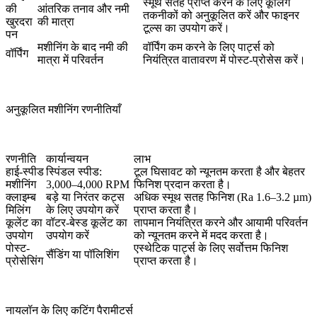
स्मूथ सतह प्राप्त करने के लिए कूलिंग
की
आंतरिक तनाव और नमी
तकनीकों को अनुकूलित करें और फाइनर
खुरदरा
की मात्रा
टूल्स का उपयोग करें।
पन
मशीनिंग के बाद नमी की
वॉर्पिंग कम करने के लिए पार्ट्स को
वॉर्पिंग
मात्रा में परिवर्तन
नियंत्रित वातावरण में पोस्ट-प्रोसेस करें।
अनुकूलित मशीनिंग रणनीतियाँ
रणनीति
कार्यान्वयन
लाभ
हाई-स्पीड
स्पिंडल स्पीड:
टूल घिसावट को न्यूनतम करता है और बेहतर
मशीनिंग
3,000–4,000 RPM
फिनिश प्रदान करता है।
क्लाइम्ब
बड़े या निरंतर कट्स
अधिक स्मूथ सतह फिनिश (Ra 1.6–3.2 µm)
मिलिंग
के लिए उपयोग करें
प्राप्त करता है।
कूलेंट का
वॉटर-बेस्ड कूलेंट का
तापमान नियंत्रित करने और आयामी परिवर्तन
उपयोग
उपयोग करें
को न्यूनतम करने में मदद करता है।
पोस्ट-
एस्थेटिक पार्ट्स के लिए सर्वोत्तम फिनिश
सैंडिंग या पॉलिशिंग
प्रोसेसिंग
प्राप्त करता है।
नायलॉन के लिए कटिंग पैरामीटर्स