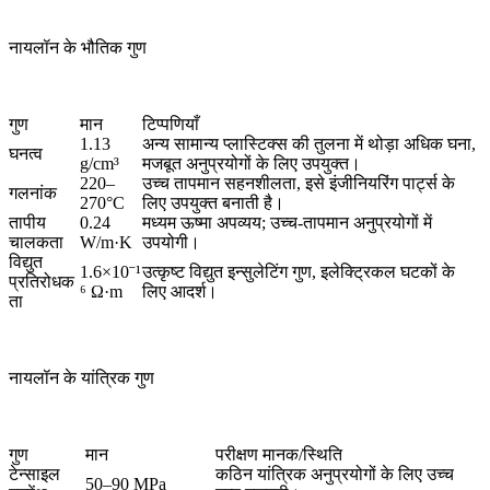
नायलॉन के भौतिक गुण
गुण
मान
टिप्पणियाँ
1.13
अन्य सामान्य प्लास्टिक्स की तुलना में थोड़ा अधिक घना,
घनत्व
g/cm³
मजबूत अनुप्रयोगों के लिए उपयुक्त।
220–
उच्च तापमान सहनशीलता, इसे इंजीनियरिंग पार्ट्स के
गलनांक
270°C
लिए उपयुक्त बनाती है।
तापीय
0.24
मध्यम ऊष्मा अपव्यय; उच्च-तापमान अनुप्रयोगों में
चालकता
W/m·K
उपयोगी।
विद्युत
1.6×10⁻¹
उत्कृष्ट विद्युत इन्सुलेटिंग गुण, इलेक्ट्रिकल घटकों के
प्रतिरोधक
⁶ Ω·m
लिए आदर्श।
ता
नायलॉन के यांत्रिक गुण
गुण
मान
परीक्षण मानक/स्थिति
टेन्साइल
कठिन यांत्रिक अनुप्रयोगों के लिए उच्च
50–90 MPa