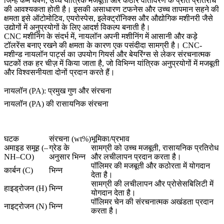
जिन्हें कम घर्षण, उच्च यांत्रिक मजबूती और कठोर वातावरण के प्रति प्रतिरोध
की आवश्यकता होती है। इसकी असाधारण टफनेस और उच्च तापमान सहने की
क्षमता इसे ऑटोमोटिव, एयरोस्पेस, इलेक्ट्रॉनिक्स और औद्योगिक मशीनरी जैसे
उद्योगों में अनुप्रयोगों के लिए आदर्श विकल्प बनाती है।
CNC मशीनिंग
के संदर्भ में, नायलॉन अपनी मशीनिंग में आसानी और कड़े
टॉलरेंस बनाए रखने की क्षमता के कारण एक पसंदीदा सामग्री है।
CNC-
मशीन्ड नायलॉन पार्ट्स
का उपयोग गियर्स और बेयरिंग्स से लेकर संरचनात्मक
घटकों तक हर चीज़ में किया जाता है, जो विभिन्न यांत्रिक अनुप्रयोगों में मजबूती
और विश्वसनीयता दोनों प्रदान करते हैं।
नायलॉन (PA): प्रमुख गुण और संरचना
नायलॉन (PA) की रासायनिक संरचना
घटक
संरचना (wt%)
भूमिका/प्रभाव
अमाइड समूह (–
ग्रेड के
सामग्री को उच्च मजबूती, रासायनिक प्रतिरोध
NH–CO)
अनुसार भिन्न
और लचीलापन प्रदान करता है।
पॉलिमर की मजबूती और कठोरता में योगदान
कार्बन (C)
भिन्न
देता है।
सामग्री की लचीलापन और प्रोसेसबिलिटी में
हाइड्रोजन (H)
भिन्न
योगदान देता है।
पॉलिमर चेन की संरचनात्मक अखंडता प्रदान
नाइट्रोजन (N)
भिन्न
करता है।