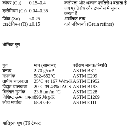
कॉपर (Cu)
0.15–0.4
कठोरता और थकान प्रतिरोध बढ़ाता है
जंग प्रतिरोध और टफनेस में सुधार
क्रोमियम (Cr)
0.04–0.35
करता है
जिंक (Zn)
≤0.25
अवशिष्ट तत्व
टाइटेनियम (Ti)
≤0.15
दाने परिष्कर्ता (Grain refiner)
भौतिक गुण
गुण
मान (सामान्य)
परीक्षण मानक/स्थिति
घनत्व
2.70 g/cm³
ASTM B311
गलनांक
582–652°C
ASTM E299
तापीय चालकता
25°C पर 167 W/m·K
ASTM E1952
विद्युत चालकता
20°C पर 43% IACS
ASTM B193
विस्तार गुणांक
23.6 µm/m·°C
ASTM E228
विशिष्ट ऊष्मा क्षमता
896 J/kg·K
ASTM E1269
लोच मापांक
68.9 GPa
ASTM E111
यांत्रिक गुण (T6 टेम्पर)