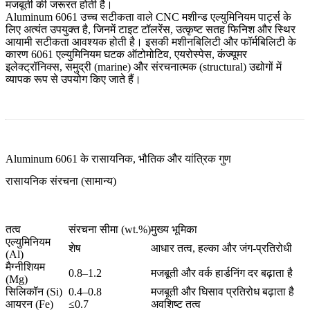
मजबूती की जरूरत होती है।
Aluminum 6061 उच्च सटीकता वाले CNC मशीन्ड एल्युमिनियम पार्ट्स के
लिए अत्यंत उपयुक्त है, जिनमें टाइट टॉलरेंस, उत्कृष्ट सतह फिनिश और स्थिर
आयामी सटीकता आवश्यक होती है। इसकी मशीनबिलिटी और फॉर्मबिलिटी के
कारण 6061 एल्युमिनियम घटक ऑटोमोटिव, एयरोस्पेस, कंज्यूमर
इलेक्ट्रॉनिक्स, समुद्री (marine) और संरचनात्मक (structural) उद्योगों में
व्यापक रूप से उपयोग किए जाते हैं।
Aluminum 6061 के रासायनिक, भौतिक और यांत्रिक गुण
रासायनिक संरचना (सामान्य)
तत्व
संरचना सीमा (wt.%)
मुख्य भूमिका
एल्युमिनियम
शेष
आधार तत्व, हल्का और जंग-प्रतिरोधी
(Al)
मैग्नीशियम
0.8–1.2
मजबूती और वर्क हार्डनिंग दर बढ़ाता है
(Mg)
सिलिकॉन (Si)
0.4–0.8
मजबूती और घिसाव प्रतिरोध बढ़ाता है
आयरन (Fe)
≤0.7
अवशिष्ट तत्व