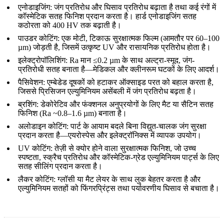
एनोडाइजिंग
:
जंग प्रतिरोध और घिसाव प्रतिरोध बढ़ाता है तथा कई रंगों में
कॉस्मेटिक सतह फिनिश प्रदान करता है। हार्ड एनोडाइजिंग सतह
कठोरता को 400 HV तक बढ़ाती है।
पाउडर कोटिंग
:
एक मोटी, टिकाऊ सुरक्षात्मक फिल्म (आमतौर पर 60–100
µm) जोड़ती है, जिसमें उत्कृष्ट UV और रासायनिक प्रतिरोध होता है।
इलेक्ट्रोपॉलिशिंग
:
Ra मान ≤0.2 µm के साथ अल्ट्रा-स्मूद, जंग-
प्रतिरोधी सतह बनाता है—मेडिकल और क्लीनरूम घटकों के लिए आदर्श।
पैसिवेशन
:
एम्बेडेड दूषकों को हटाकर ऑक्साइड परत को बहाल करता है,
जिससे प्रिसिजन एल्युमिनियम असेंबली में जंग प्रतिरोध बढ़ता है।
ब्रशिंग
:
डेकोरेटिव और फंक्शनल अनुप्रयोगों के लिए मैट या सैटिन सतह
फिनिश (Ra ~0.8–1.6 µm) बनाता है।
अलोडाइन कोटिंग
:
पार्ट के आयाम बदले बिना विद्युत-चालक जंग सुरक्षा
प्रदान करता है—एयरोस्पेस और इलेक्ट्रॉनिक्स में व्यापक उपयोग।
UV कोटिंग
:
तेज़ी से क्योर होने वाला सुरक्षात्मक फिनिश, जो उच्च
स्पष्टता, स्क्रैच प्रतिरोध और कॉस्मेटिक-ग्रेड एल्युमिनियम पार्ट्स के लिए
सतह सीलिंग प्रदान करता है।
लैकर कोटिंग
:
ग्लॉसी या मैट लेयर के साथ लुक बेहतर करता है और
एल्युमिनियम सतहों को फिंगरप्रिंट्स तथा पर्यावरणीय घिसाव से बचाता है।