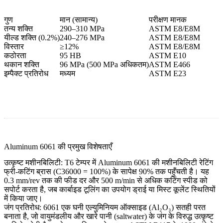
गुण
मान (सामान्य)
परीक्षण मानक
तन्य शक्ति
290–310 MPa
ASTM E8/E8M
यील्ड शक्ति (0.2%)
240–276 MPa
ASTM E8/E8M
विस्तार
≥12%
ASTM E8/E8M
कठोरता
95 HB
ASTM E10
थकान शक्ति
96 MPa (500 MPa अधिकतम)
ASTM E466
इम्पैक्ट प्रतिरोध
मध्यम
ASTM E23
Aluminum 6061 की प्रमुख विशेषताएँ
उत्कृष्ट मशीनबिलिटी:
T6 टेम्पर में Aluminum 6061 की मशीनबिलिटी रेटिंग
फ्री-कटिंग ब्रास (C36000 = 100%) के सापेक्ष 90% तक पहुँचती है। यह
0.3 mm/rev तक की फीड दर और 500 m/min से अधिक कटिंग स्पीड को
सपोर्ट करता है, जब कार्बाइड टूलिंग का उपयोग ड्राई या मिस्ट कूलेंट स्थितियों
में किया जाए।
जंग प्रतिरोध:
6061 एक घनी एल्युमिनियम ऑक्साइड (Al₂O₃) सतही परत
बनाता है, जो वायुमंडलीय और खारे पानी (saltwater) के जंग के विरुद्ध उत्कृष्ट