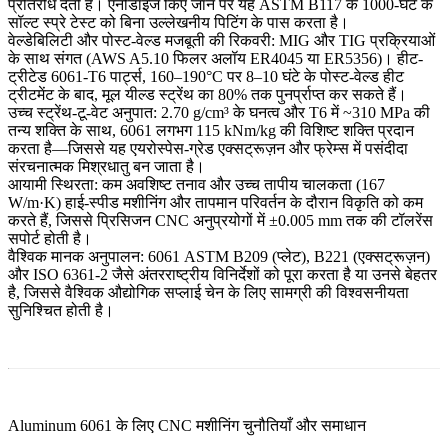
प्रतिरोध देती है। एनोडाइज किए जाने पर यह ASTM B117 के 1000-घंटे के
सॉल्ट स्प्रे टेस्ट को बिना उल्लेखनीय पिटिंग के पास करता है।
वेल्डेबिलिटी और पोस्ट-वेल्ड मजबूती की रिकवरी:
MIG और TIG प्रक्रियाओं
के साथ संगत (AWS A5.10 फिलर अलॉय ER4045 या ER5356)। हीट-
ट्रीटेड 6061-T6 पार्ट्स, 160–190°C पर 8–10 घंटे के पोस्ट-वेल्ड हीट
ट्रीटमेंट के बाद, मूल यील्ड स्ट्रेंथ का 80% तक पुनर्प्राप्त कर सकते हैं।
उच्च स्ट्रेंथ-टू-वेट अनुपात:
2.70 g/cm³ के घनत्व और T6 में ~310 MPa की
तन्य शक्ति के साथ, 6061 लगभग 115 kNm/kg की विशिष्ट शक्ति प्रदान
करता है—जिससे यह एयरोस्पेस-ग्रेड एक्सट्रूज़न और फ्रेम्स में पसंदीदा
संरचनात्मक मिश्रधातु बन जाता है।
आयामी स्थिरता:
कम अवशिष्ट तनाव और उच्च तापीय चालकता (167
W/m·K) हाई-स्पीड मशीनिंग और तापमान परिवर्तन के दौरान विकृति को कम
करते हैं, जिससे प्रिसिजन CNC अनुप्रयोगों में ±0.005 mm तक की टॉलरेंस
सपोर्ट होती है।
वैश्विक मानक अनुपालन:
6061 ASTM B209 (प्लेट), B221 (एक्सट्रूज़न)
और ISO 6361-2 जैसे अंतरराष्ट्रीय विनिर्देशों को पूरा करता है या उनसे बेहतर
है, जिससे वैश्विक औद्योगिक सप्लाई चेन के लिए सामग्री की विश्वसनीयता
सुनिश्चित होती है।
Aluminum 6061 के लिए CNC मशीनिंग चुनौतियाँ और समाधान