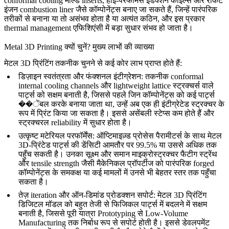
conformal cooling मोल्ड inserts, हाई-परफॉर्मेंस इंडक्शन कॉइल्स और रॉकेट
इंजन combustion liner जैसे कॉम्पोनेंट्स बनाए जा सकते हैं, जिन्हें पारंपरिक
तरीकों से बनाना या तो असंभव होता है या अत्यंत कठिन, और इस प्रकार
thermal management एफिशिएंसी में बड़ा सुधार संभव हो जाता है।
Metal 3D Printing क्यों चुनें? मुख्य लाभों की व्याख्या
मेटल 3D प्रिंटिंग तकनीक चुनने से कई कोर लाभ प्राप्त होते हैं:
डिज़ाइन स्वतंत्रता और फंक्शनल इंटीग्रेशन
: तकनीक conformal
internal cooling channels और lightweight lattice स्ट्रक्चर्स वाले
पार्ट्स को सक्षम बनाती है, जिससे पहले जिन कॉम्पोनेंट्स को कई पार्ट्स
��ेंबल करके बनाया जाता था, उन्हें अब एक ही
इंटीग्रेटेड स्ट्रक्चर
के
रूप में प्रिंट किया जा सकता है। इससे असेंबली स्टेप्स कम होते हैं और
स्ट्रक्चरल reliability में सुधार होता है।
उत्कृष्ट मटेरियल परफॉर्मेंस
: ऑप्टिमाइज़्ड प्रोसेस पैरामीटर्स के साथ मेटल
3D-प्रिंटेड पार्ट्स की डेंसिटी आमतौर पर 99.5% या उससे अधिक तक
पहुँच सकती है। उनका सूक्ष्म और समान माइक्रोस्ट्रक्चर फैटीग स्ट्रेंथ
और tensile strength जैसी मैकेनिकल प्रॉपर्टीज को पारंपरिक forged
कॉम्पोनेंट्स के समकक्ष या कई मामलों में उनसे भी बेहतर स्तर तक पहुँचा
सकता है।
तेज़ iteration और ऑन-डिमांड प्रोडक्शन सपोर्ट
: मेटल 3D प्रिंटिंग
डिजिटल मॉडल को बहुत तेजी से फिजिकल पार्ट्स में बदलने में सक्षम
बनाती है, जिससे पूरी यात्रा
Prototyping
से
Low-Volume
Manufacturing
तक निर्बाध रूप से सपोर्ट होती है। इससे डेवलपमेंट