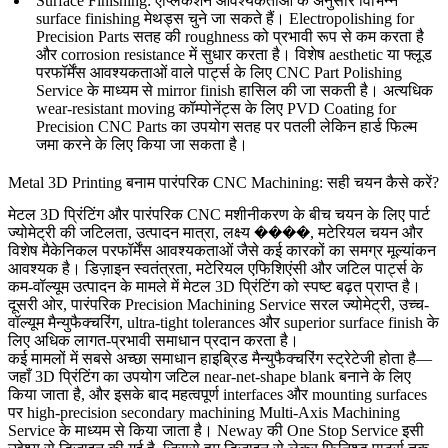
Surface Finishing
: एप्लिकेशन आवश्यकताओं के अनुसार विभिन्न
surface finishing मेथड्स चुने जा सकते हैं।
Electropolishing for
Precision Parts
सतह की roughness को प्रभावी रूप से कम करता है
और corrosion resistance में सुधार करता है। विशेष aesthetic या फ्लूड
परफॉर्मेंस आवश्यकताओं वाले पार्ट्स के लिए
CNC Part Polishing
Service
के माध्यम से mirror finish हासिल की जा सकती है। अत्यधिक
wear-resistant moving कॉम्पोनेंट्स के लिए
PVD Coating for
Precision CNC Parts
का उपयोग सतह पर पतली लेकिन हार्ड फिल्म
जमा करने के लिए किया जा सकता है।
Metal 3D Printing बनाम पारंपरिक CNC Machining: सही चयन कैसे करें?
मेटल 3D प्रिंटिंग और पारंपरिक CNC मशीनीकरण के बीच चयन के लिए पार्ट
ज्योमेट्री की जटिलता, उत्पादन मात्रा, लक्ष्य ����, मटेरियल चयन और
विशेष मैकेनिकल परफॉर्मेंस आवश्यकताओं जैसे कई कारकों का समग्र मूल्यांकन
आवश्यक है। डिज़ाइन स्वतंत्रता, मटेरियल एफिशिएंसी और जटिल पार्ट्स के
कम-वॉल्यूम उत्पादन के मामले में मेटल 3D प्रिंटिंग को स्पष्ट बढ़त प्राप्त है।
दूसरी ओर, पारंपरिक
Precision Machining Service
सरल ज्योमेट्री, उच्च-
वॉल्यूम मैन्युफैक्चरिंग, ultra-tight tolerances और superior surface finish के
लिए अधिक लागत-प्रभावी समाधान प्रदान करता है।
कई मामलों में सबसे अच्छा समाधान
हाइब्रिड मैन्युफैक्चरिंग स्ट्रेटेजी
होता है—
जहाँ 3D प्रिंटिंग का उपयोग जटिल near-net-shape blank बनाने के लिए
किया जाता है, और इसके बाद महत्वपूर्ण interfaces और mounting surfaces
पर high-precision secondary machining
Multi-Axis Machining
Service
के माध्यम से किया जाता है। Neway की
One Stop Service
इसी