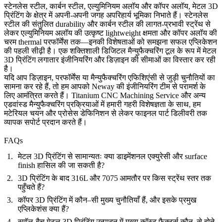
स्टेनलेस स्टील, कार्बन स्टील, एल्युमिनियम अलॉय और कॉपर अलॉय, मेटल 3D
प्रिंटिंग के क्षेत्र में अपनी-अपनी जगह अपरिहार्य भूमिका निभाते हैं। स्टेनलेस
स्टील की संतुलित durability और कार्बन स्टील की लागत-प्रभावी स्ट्रेंथ से
लेकर एल्युमिनियम अलॉय की उत्कृष्ट lightweight क्षमता और कॉपर अलॉय की
चरम thermal परफॉर्मेंस तक—इनकी विशेषताओं को समझना सफल एप्लिकेशन
की
पहली सीढ़ी
है। एक शक्तिशाली डिजिटल मैन्युफैक्चरिंग टूल के रूप में मेटल
3D प्रिंटिंग लगातार इंजीनियरिंग और डिज़ाइन की सीमाओं का विस्तार कर रही
है।
यदि आप डिज़ाइन, परफॉर्मेंस या मैन्युफैक्चरिंग एफिशिएंसी से जुड़ी चुनौतियों का
सामना कर रहे हैं, तो हम आपको Neway की इंजीनियरिंग टीम से परामर्श के
लिए आमंत्रित करते हैं।
Titanium CNC Machining Service
और अन्य
एडवांस्ड मैन्युफैक्चरिंग प्रक्रियाओं में हमारी गहरी विशेषज्ञता के साथ, हम
मटेरियल चयन और प्रोसेस डेफिनिशन से लेकर फाइनल पार्ट डिलीवरी तक
व्यापक सपोर्ट प्रदान करते हैं।
FAQs
मेटल 3D प्रिंटिंग से सामान्यतः क्या डाइमेंशनल एक्युरेसी और surface
finish हासिल की जा सकती है?
3D प्रिंटिंग के बाद 316L और 7075 आमतौर पर किस स्ट्रेंथ स्तर तक
पहुँचते हैं?
कॉपर 3D प्रिंटिंग में कौन–सी मुख्य चुनौतियाँ हैं, और इसके प्रमुख
एप्लिकेशंस क्या हैं?
स्मॉल-बैच मेटल 3D प्रिंटिंग उत्पादन में मुख्य कॉस्ट फैक्टर्स कौन–से होते