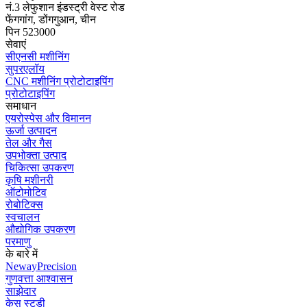
नं.3 लेफुशान इंडस्ट्री वेस्ट रोड
फेंगगांग, डोंगगुआन, चीन
पिन 523000
सेवाएं
सीएनसी मशीनिंग
सुपरएलॉय
CNC मशीनिंग प्रोटोटाइपिंग
प्रोटोटाइपिंग
समाधान
एयरोस्पेस और विमानन
ऊर्जा उत्पादन
तेल और गैस
उपभोक्ता उत्पाद
चिकित्सा उपकरण
कृषि मशीनरी
ऑटोमोटिव
रोबोटिक्स
स्वचालन
औद्योगिक उपकरण
परमाणु
के बारे में
NewayPrecision
गुणवत्ता आश्वासन
साझेदार
केस स्टडी