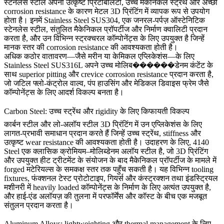
स्टेनलेस स्टील अपनी उत्कृष्ट प्रिंटेबिलिटी, उच्च मैकेनिकल स्ट्रेंथ और अच्छी
corrosion resistance के कारण मेटल 3D प्रिंटिंग में व्यापक रूप से उपयोग
होता है। इनमें
Stainless Steel SUS304
, एक जनरल-पर्पज़ ऑस्टेनिटिक
स्टेनलेस स्टील, संतुलित मैकेनिकल प्रॉपर्टीज और निर्माण क्वालिटी प्रदान
करता है, और उन विभिन्न स्ट्रक्चरल कॉम्पोनेंट्स के लिए उपयुक्त है जिन्हें
मानक स्तर की corrosion resistance की आवश्यकता होती है।
अधिक कठोर वातावरण—जैसे मरीन या केमिकल एप्लिकेशंस—के लिए
Stainless Steel SUS316L
अपने उच्च मोलिब������डेनम कंटेंट के
साथ superior pitting और crevice corrosion resistance प्रदान करता है,
जो जटिल फ्लो-कंट्रोल वाल्व, पंप हाउसिंग और मेडिकल डिवाइस फ्रेम जैसे
कॉम्पोनेंट्स के लिए आदर्श विकल्प बनता है।
Carbon Steel: उच्च स्ट्रेंथ और rigidity के लिए किफायती विकल्प
कार्बन स्टील और लो-अलॉय स्टील 3D प्रिंटिंग में उन एप्लिकेशंस के लिए
लागत-प्रभावी समाधान प्रदान करते हैं जिन्हें उच्च स्ट्रेंथ, stiffness और
उत्कृष्ट wear resistance की आवश्यकता होती है। उदाहरण के लिए,
4140
Steel
एक क्लासिक क्रोमियम–मोलिब्डेनम अलॉय स्टील है, जो 3D प्रिंटिंग
और उपयुक्त हीट ट्रीटमेंट के संयोजन के बाद मैकेनिकल प्रॉपर्टीज के मामले में
forged मटेरियल्स के समकक्ष स्तर तक पहुँच सकती है। यह विभिन्न tooling
fixtures, फंक्शनल टेस्ट प्रोटोटाइप, गियर्स और कंस्ट्रक्शन तथा इंडस्ट्रियल
मशीनरी में heavily loaded कॉम्पोनेंट्स के निर्माण के लिए अत्यंत उपयुक्त है,
और हाई-एंड अलॉयज़ की तुलना में परफॉर्मेंस और कॉस्ट के बीच एक मजबूत
संतुलन प्रदान करता है।
Aluminum Alloys: lightweighting और thermal management के लिए