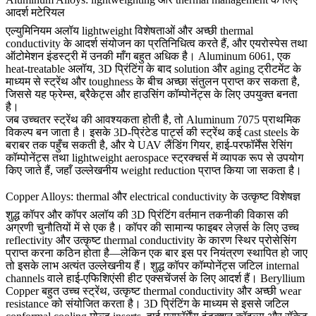
आदर्श मटेरियल
एल्युमिनियम अलॉय lightweight विशेषताओं और अच्छी thermal
conductivity के आदर्श संयोजन का प्रतिनिधित्व करते हैं, और एयरोस्पेस तथा
ऑटोमेशन इंडस्ट्री में उनकी माँग बहुत अधिक है।
Aluminum 6061
, एक
heat-treatable अलॉय, 3D प्रिंटिंग के बाद solution और aging ट्रीटमेंट के
माध्यम से स्ट्रेंथ और toughness के बीच अच्छा संतुलन प्राप्त कर सकता है,
जिससे यह फ्रेम्स, ब्रैकेट्स और हाउसिंग कॉम्पोनेंट्स के लिए उपयुक्त बनता
है।
जब उच्चतर स्ट्रेंथ की आवश्यकता होती है, तो
Aluminum 7075
प्राथमिक
विकल्प बन जाता है। इसके 3D-प्रिंटेड पार्ट्स की स्ट्रेंथ कई cast steels के
बराबर तक पहुँच सकती है, और ये UAV लैंडिंग गियर, हाई-परफॉर्मेंस रेसिंग
कॉम्पोनेंट्स तथा lightweight aerospace स्ट्रक्चर्स में व्यापक रूप से उपयोग
किए जाते हैं, जहाँ उल्लेखनीय weight reduction प्राप्त किया जा सकता है।
Copper Alloys: thermal और electrical conductivity के उत्कृष्ट विशेषज्ञ
शुद्ध कॉपर और कॉपर अलॉय की 3D प्रिंटिंग वर्तमान तकनीकी विकास की
अग्रणी चुनौतियों में से एक है। कॉपर की सामान्य फाइबर लेज़र्स के लिए उच्च
reflectivity और उत्कृष्ट thermal conductivity के कारण स्थिर प्रोसेसिंग
प्राप्त करना कठिन होता है—लेकिन एक बार इस पर नियंत्रण स्थापित हो जाए
तो इसके लाभ अत्यंत उल्लेखनीय हैं। शुद्ध कॉपर कॉम्पोनेंट्स जटिल internal
channels वाले हाई-एफिशिएंसी हीट एक्सचेंजर्स के लिए आदर्श हैं।
Beryllium
Copper
बहुत उच्च स्ट्रेंथ, उत्कृष्ट thermal conductivity और अच्छी wear
resistance को संयोजित करता है। 3D प्रिंटिंग के माध्यम से इससे जटिल