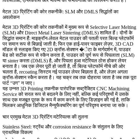
विशेषताओं, एप्लिकेशंस और भविष्य की संभावनाओं का विश्लेषण करता है।
मेटल 3D प्रिंटिंग की कोर तकनीकें: SLM और DMLS सिद्धांतों का
अवलोकन
मेटल 3D प्रिंटिंग की कोर तकनीकों में मुख्य रूप से Selective Laser Melting
(SLM) और Direct Metal Laser Sintering (DMLS) शामिल हैं। दोनों के
सिद्धांत समान हैं: माइक्रॉन-लेवल मेटल पाउडर की पतली परत बिल्ड प्लेटफॉर्म
पर समान रूप से बिछाई जाती है; फिर एक हाई-पावर फाइबर लेज़र, 3D CAD
मॉडल से स्लाइस किए गए 2D क्रॉस-सेक्शन �ेटा के मार्गदर्शन में, पाउडर
बेड को सटीक रूप से स्कैन करता है, पाउडर को पूर्ण रूप से पिघलाता (SLM)
या sinter करता (DMLS) है, और पिघला हुआ मटेरियल ठोस होकर लेयर
बनाता है। जब एक लेयर पूरी हो जाती है, तो बिल्ड प्लेटफॉर्म नीचे की ओर
चलता है, recoating सिस्टम नई पाउडर लेयर बिछाता है, और लेज़र अगला
क्रॉस-सेक्शन स्कैन करता है। यह चक्र तब तक दोहराया जाता है जब तक पूरा
पार्ट “उग” न जाए।
यह उन्नत
3D Printing
तकनीक पारंपरिक सब्ट्रैक्टिव
CNC Machining
Service
को सरल रूप से बदलने के लिए नहीं, बल्कि कई परिदृश्यों में उसके
साथ एक मजबूत पूरक के रूप में काम करने के लिए डिज़ाइन की गई है, ताकि
मिलकर आधुनिक डिजिटल मैन्युफैक्चरिंग का पूर्ण परिदृश्य बनाया जा सके।
चार प्रमुख मेटल 3D प्रिंटिंग मटेरियल्स की तुलना
Stainless Steel: स्ट्रेंथ और corrosion resistance के संतुलन के लिए
प्राथमिक विकल्प