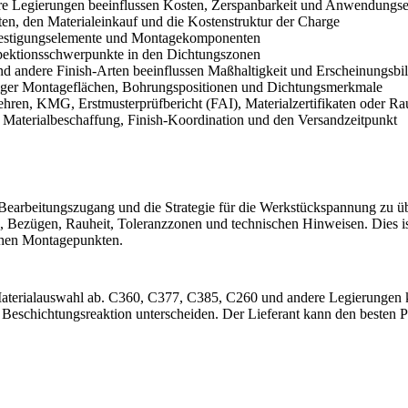
e Legierungen beeinflussen Kosten, Zerspanbarkeit und Anwendungs
ten, den Materialeinkauf und die Kostenstruktur der Charge
Befestigungselemente und Montagekomponenten
spektionsschwerpunkte in den Dichtungszonen
nd andere Finish-Arten beeinflussen Maßhaltigkeit und Erscheinungsbi
htiger Montageflächen, Bohrungspositionen und Dichtungsmerkmale
hren, KMG, Erstmusterprüfbericht (FAI), Materialzertifikaten oder Rau
, Materialbeschaffung, Finish-Koordination und den Versandzeitpunkt
Bearbeitungszugang und die Strategie für die Werkstückspannung zu üb
en, Bezügen, Rauheit, Toleranzzonen und technischen Hinweisen. Dies 
chen Montagepunkten.
terialauswahl ab. C360, C377, C385, C260 und andere Legierungen kön
 Beschichtungsreaktion unterscheiden. Der Lieferant kann den besten