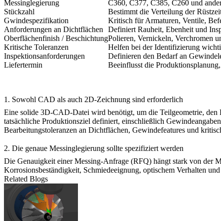
Messinglegierung
C360, C377, C385, C260 und ander
Stückzahl
Bestimmt die Verteilung der Rüstzei
Gwindespezifikation
Kritisch für Armaturen, Ventile, 
Anforderungen an Dichtflächen
Definiert Rauheit, Ebenheit und In
Oberflächenfinish / Beschichtung
Polieren, Vernickeln, Verchromen u
Kritische Toleranzen
Helfen bei der Identifizierung wic
Inspektionsanforderungen
Definieren den Bedarf an Gewindele
Liefertermin
Beeinflusst die Produktionsplanung
1. Sowohl CAD als auch 2D-Zeichnung sind erforderlich
Eine solide 3D-CAD-Datei wird benötigt, um die Teilgeometrie, den 
tatsächliche Produktionsziel definiert, einschließlich Gewindeangab
Bearbeitungstoleranzen
an Dichtflächen, Gewindefeatures und kritis
2. Die genaue Messinglegierung sollte spezifiziert werden
Die Genauigkeit einer Messing-Anfrage (RFQ) hängt stark von der Ma
Korrosionsbeständigkeit, Schmiedeeignung, optischem Verhalten und
Related Blogs