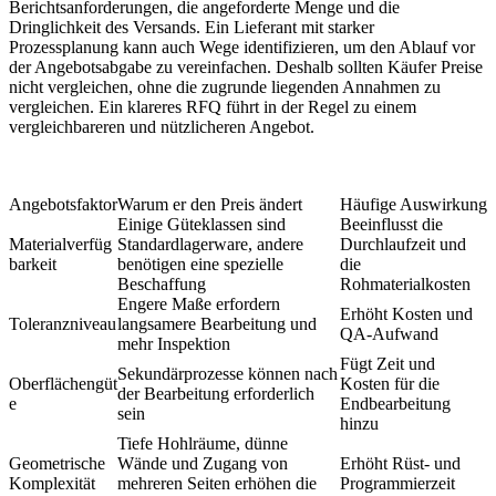
Berichtsanforderungen, die angeforderte Menge und die
Dringlichkeit des Versands. Ein Lieferant mit starker
Prozessplanung kann auch Wege identifizieren, um den Ablauf vor
der Angebotsabgabe zu vereinfachen. Deshalb sollten Käufer Preise
nicht vergleichen, ohne die zugrunde liegenden Annahmen zu
vergleichen. Ein klareres RFQ führt in der Regel zu einem
vergleichbareren und nützlicheren Angebot.
Angebotsfaktor
Warum er den Preis ändert
Häufige Auswirkung
Einige Güteklassen sind
Beeinflusst die
Materialverfüg
Standardlagerware, andere
Durchlaufzeit und
barkeit
benötigen eine spezielle
die
Beschaffung
Rohmaterialkosten
Engere Maße erfordern
Erhöht Kosten und
Toleranzniveau
langsamere Bearbeitung und
QA-Aufwand
mehr Inspektion
Fügt Zeit und
Sekundärprozesse können nach
Oberflächengüt
Kosten für die
der Bearbeitung erforderlich
e
Endbearbeitung
sein
hinzu
Tiefe Hohlräume, dünne
Geometrische
Wände und Zugang von
Erhöht Rüst- und
Komplexität
mehreren Seiten erhöhen die
Programmierzeit