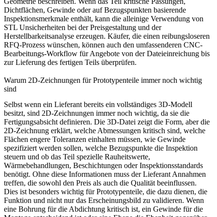
Geometrie beschreiben. Wenn das Teil kritische Passungen,
Dichtflächen, Gewinde oder auf Bezugspunkten basierende
Inspektionsmerkmale enthält, kann die alleinige Verwendung von
STL Unsicherheiten bei der Preisgestaltung und der
Herstellbarkeitsanalyse erzeugen. Käufer, die einen reibungsloseren
RFQ-Prozess wünschen, können auch den umfassenderen
CNC-
Bearbeitungs-Workflow für Angebote
von der Dateieinreichung bis
zur Lieferung des fertigen Teils überprüfen.
Warum 2D-Zeichnungen für Prototypenteile immer noch wichtig
sind
Selbst wenn ein Lieferant bereits ein vollständiges 3D-Modell
besitzt, sind 2D-Zeichnungen immer noch wichtig, da sie die
Fertigungsabsicht definieren. Die 3D-Datei zeigt die Form, aber die
2D-Zeichnung erklärt, welche Abmessungen kritisch sind, welche
Flächen engere Toleranzen einhalten müssen, wie Gewinde
spezifiziert werden sollen, welche Bezugspunkte die Inspektion
steuern und ob das Teil spezielle Rauheitswerte,
Wärmebehandlungen, Beschichtungen oder Inspektionsstandards
benötigt. Ohne diese Informationen muss der Lieferant Annahmen
treffen, die sowohl den Preis als auch die Qualität beeinflussen.
Dies ist besonders wichtig für Prototypenteile, die dazu dienen, die
Funktion und nicht nur das Erscheinungsbild zu validieren. Wenn
eine Bohrung für die Abdichtung kritisch ist, ein Gewinde für die