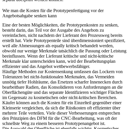
Wie man die Kosten für die Prototypenfertigung vor der
Angebotsabgabe senken kann
Eine der besten Möglichkeiten, die Prototypenkosten zu senken,
besteht darin, das Teil vor der Ausgabe des Angebots zu
vereinfachen, nicht nachdem der Lieferant den Prozessweg bereits
erstellt hat. Viele Prototypenteile sind überdimensioniert spezifiziert,
weil alle Abmessungen als equally kritisch behandelt werden,
obwohl nur wenige Merkmale tatsächlich die Passung oder Leistung
beeinflussen. Wenn der Lieferant kritische und nicht-kritische
Merkmale klar unterscheiden kann, wird der Bearbeitungsplan
effizienter und das Angebot wettbewerbsfähiger.
Häufige Methoden zur Kostensenkung umfassen das Lockern von
Toleranzen bei nicht-funktionalen Merkmalen, das Vermeiden
unnötig tiefer Hohlräume, das Ersetzen scharfer Innenecken durch
bearbeitbare Radien, das Konsolidieren von Anforderungen an die
Oberflächengüte und das separate Identifizieren wichtiger Flächen
im Gegensatz zu kosmetischen oder nicht-kritischen Bereichen.
Käufer können auch die Kosten für ein Einzelteil gegenüber einer
Kleinserie vergleichen, da sich die Rüstkosten oft effizienter über
mehrere Teile verteilen. Viele dieser Verbesserungen entsprechen
den Prinzipien des
DFM für die CNC-Bearbeitung
, was oft der
schnellste Weg zu einem besseren Prototypenangebot ist.
Die Auswahl der Oberfläche ist ebenfalls wichtig. Kosmetisches