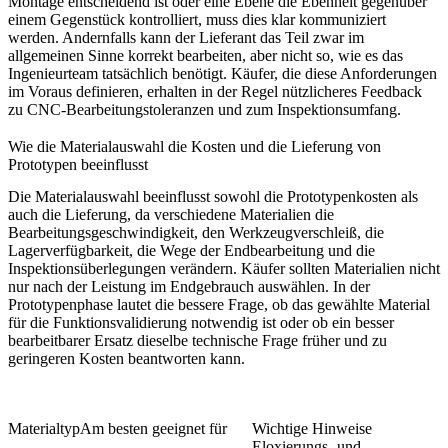
Montage entscheidend ist oder eine Ebene die Ebenheit gegenüber
einem Gegenstück kontrolliert, muss dies klar kommuniziert
werden. Andernfalls kann der Lieferant das Teil zwar im
allgemeinen Sinne korrekt bearbeiten, aber nicht so, wie es das
Ingenieurteam tatsächlich benötigt. Käufer, die diese Anforderungen
im Voraus definieren, erhalten in der Regel nützlicheres Feedback
zu
CNC-Bearbeitungstoleranzen
und zum Inspektionsumfang.
Wie die Materialauswahl die Kosten und die Lieferung von
Prototypen beeinflusst
Die Materialauswahl beeinflusst sowohl die Prototypenkosten als
auch die Lieferung, da verschiedene Materialien die
Bearbeitungsgeschwindigkeit, den Werkzeugverschleiß, die
Lagerverfügbarkeit, die Wege der Endbearbeitung und die
Inspektionsüberlegungen verändern. Käufer sollten Materialien nicht
nur nach der Leistung im Endgebrauch auswählen. In der
Prototypenphase lautet die bessere Frage, ob das gewählte Material
für die Funktionsvalidierung notwendig ist oder ob ein besser
bearbeitbarer Ersatz dieselbe technische Frage früher und zu
geringeren Kosten beantworten kann.
Materialtyp
Am besten geeignet für
Wichtige Hinweise
Eloxierungs- und