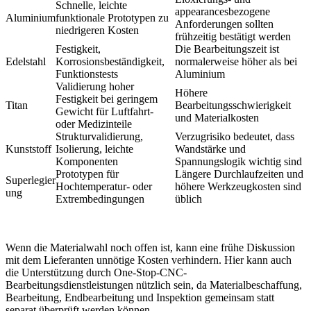
Schnelle, leichte
appearancesbezogene
Aluminium
funktionale Prototypen zu
Anforderungen sollten
niedrigeren Kosten
frühzeitig bestätigt werden
Festigkeit,
Die Bearbeitungszeit ist
Edelstahl
Korrosionsbeständigkeit,
normalerweise höher als bei
Funktionstests
Aluminium
Validierung hoher
Höhere
Festigkeit bei geringem
Titan
Bearbeitungsschwierigkeit
Gewicht für Luftfahrt-
und Materialkosten
oder Medizinteile
Strukturvalidierung,
Verzugrisiko bedeutet, dass
Kunststoff
Isolierung, leichte
Wandstärke und
Komponenten
Spannungslogik wichtig sind
Prototypen für
Längere Durchlaufzeiten und
Superlegier
Hochtemperatur- oder
höhere Werkzeugkosten sind
ung
Extrembedingungen
üblich
Wenn die Materialwahl noch offen ist, kann eine frühe Diskussion
mit dem Lieferanten unnötige Kosten verhindern. Hier kann auch
die Unterstützung durch
One-Stop-CNC-
Bearbeitungsdienstleistungen
nützlich sein, da Materialbeschaffung,
Bearbeitung, Endbearbeitung und Inspektion gemeinsam statt
separat überprüft werden können.