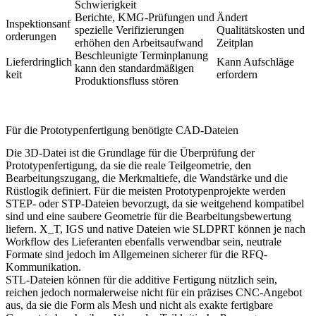
Schwierigkeit
Berichte, KMG-Prüfungen und
Ändert
Inspektionsanf
spezielle Verifizierungen
Qualitätskosten und
orderungen
erhöhen den Arbeitsaufwand
Zeitplan
Beschleunigte Terminplanung
Lieferdringlich
Kann Aufschläge
kann den standardmäßigen
keit
erfordern
Produktionsfluss stören
Für die Prototypenfertigung benötigte CAD-Dateien
Die 3D-Datei ist die Grundlage für die Überprüfung der
Prototypenfertigung, da sie die reale Teilgeometrie, den
Bearbeitungszugang, die Merkmaltiefe, die Wandstärke und die
Rüstlogik definiert. Für die meisten Prototypenprojekte werden
STEP- oder STP-Dateien bevorzugt, da sie weitgehend kompatibel
sind und eine saubere Geometrie für die Bearbeitungsbewertung
liefern. X_T, IGS und native Dateien wie SLDPRT können je nach
Workflow des Lieferanten ebenfalls verwendbar sein, neutrale
Formate sind jedoch im Allgemeinen sicherer für die RFQ-
Kommunikation.
STL-Dateien können für die additive Fertigung nützlich sein,
reichen jedoch normalerweise nicht für ein präzises CNC-Angebot
aus, da sie die Form als Mesh und nicht als exakte fertigbare