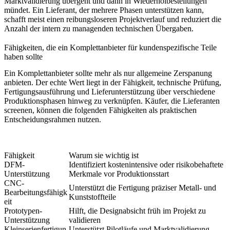
Marktvalidierung übergeht und dann in Wiederholbestellungen
mündet. Ein Lieferant, der mehrere Phasen unterstützen kann,
schafft meist einen reibungsloseren Projektverlauf und reduziert die
Anzahl der intern zu managenden technischen Übergaben.
Fähigkeiten, die ein Komplettanbieter für kundenspezifische Teile
haben sollte
Ein Komplettanbieter sollte mehr als nur allgemeine Zerspanung
anbieten. Der echte Wert liegt in der Fähigkeit, technische Prüfung,
Fertigungsausführung und Lieferunterstützung über verschiedene
Produktionsphasen hinweg zu verknüpfen. Käufer, die Lieferanten
screenen, können die folgenden Fähigkeiten als praktischen
Entscheidungsrahmen nutzen.
Fähigkeit
Warum sie wichtig ist
DFM-
Identifiziert kostenintensive oder risikobehaftete
Unterstützung
Merkmale vor Produktionsstart
CNC-
Unterstützt die Fertigung präziser Metall- und
Bearbeitungsfähigk
Kunststoffteile
eit
Prototypen-
Hilft, die Designabsicht früh im Projekt zu
Unterstützung
validieren
Kleinserienfertigun
Unterstützt Pilotläufe und Marktvalidierung