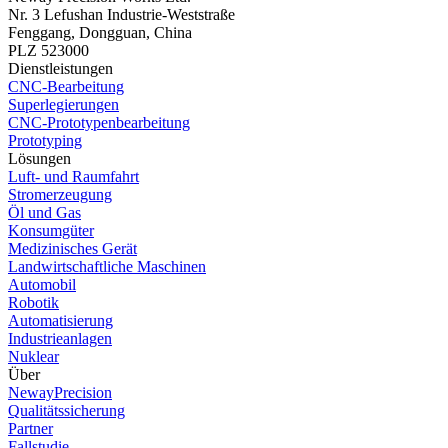
Nr. 3 Lefushan Industrie-Weststraße
Fenggang, Dongguan, China
PLZ 523000
Dienstleistungen
CNC-Bearbeitung
Superlegierungen
CNC-Prototypenbearbeitung
Prototyping
Lösungen
Luft- und Raumfahrt
Stromerzeugung
Öl und Gas
Konsumgüter
Medizinisches Gerät
Landwirtschaftliche Maschinen
Automobil
Robotik
Automatisierung
Industrieanlagen
Nuklear
Über
NewayPrecision
Qualitätssicherung
Partner
Fallstudie