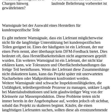
Chargen hinweg
laufende Belieferung vorbereitet ist
gewährleisten?
Warnsignale bei der Auswahl eines Herstellers für
kundenspezifische Teile
Es gibt mehrere Warnsignale, dass ein Lieferant möglicherweise
nicht für die langfristige Unterstützung bei kundenspezifischen
Teilen geeignet ist. Eines der häufigsten ist ein Lieferant, der nur
einen Preis nennt, aber überhaupt kein DFM-Feedback bietet. Dies
bedeutet oft, dass Herstellbarkeitsrisiken nicht angemessen geprüft
wurden. Ein weiteres Warnsignal ist ein Lieferant, der nicht klar
erklären kann, wie Toleranzen und Oberflächenbehandlungen das
fertige Teil beeinflussen. Wenn der Lieferant diese Zusammenhänge
nicht diskutieren kann, kann das Projekt später mit unerwarteten
Nacharbeiten oder Maßproblemen konfrontiert werden.
Weitere Warnsignale sind schwache Inspektionsfähigkeiten, die
Unfähigkeit, teileübergreifende Prozesse zu managen, unklare Logik
bei Materialsubstitutionen und kein glaubwürdiger Weg von der
Kleinserie zur Massenproduktion. Diese Probleme treten nicht
immer bereits in der Angebotsphase auf, werden jedoch oft sichtbar,
sobald das Projekt zu skalieren beginnt. Käufer, die einen
langfristigen Lieferanten suchen, sollten diese als ernstzunehmende