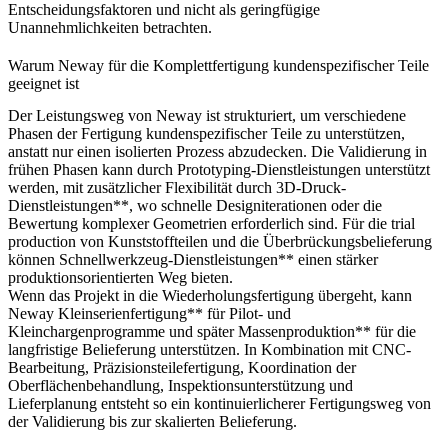
Entscheidungsfaktoren und nicht als geringfügige
Unannehmlichkeiten betrachten.
Warum Neway für die Komplettfertigung kundenspezifischer Teile
geeignet ist
Der Leistungsweg von Neway ist strukturiert, um verschiedene
Phasen der Fertigung kundenspezifischer Teile zu unterstützen,
anstatt nur einen isolierten Prozess abzudecken. Die Validierung in
frühen Phasen kann durch
Prototyping-Dienstleistungen
unterstützt
werden, mit zusätzlicher Flexibilität durch
3D-Druck-
Dienstleistungen**, wo schnelle Designiterationen oder die
Bewertung komplexer Geometrien erforderlich sind. Für die trial
production von Kunststoffteilen und die Überbrückungsbelieferung
können
Schnellwerkzeug-Dienstleistungen** einen stärker
produktionsorientierten Weg bieten.
Wenn das Projekt in die Wiederholungsfertigung übergeht, kann
Neway
Kleinserienfertigung** für Pilot- und
Kleinchargenprogramme und später
Massenproduktion** für die
langfristige Belieferung unterstützen. In Kombination mit CNC-
Bearbeitung, Präzisionsteilefertigung, Koordination der
Oberflächenbehandlung, Inspektionsunterstützung und
Lieferplanung entsteht so ein kontinuierlicherer Fertigungsweg von
der Validierung bis zur skalierten Belieferung.