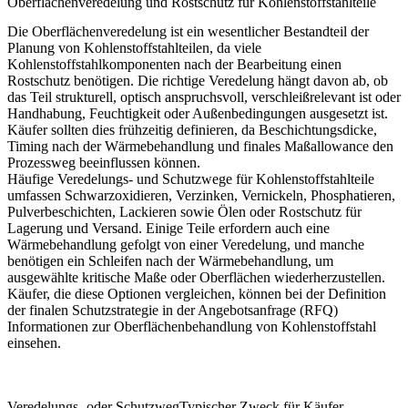
Oberflächenveredelung und Rostschutz für Kohlenstoffstahlteile
Die Oberflächenveredelung ist ein wesentlicher Bestandteil der
Planung von Kohlenstoffstahlteilen, da viele
Kohlenstoffstahlkomponenten nach der Bearbeitung einen
Rostschutz benötigen. Die richtige Veredelung hängt davon ab, ob
das Teil strukturell, optisch anspruchsvoll, verschleißrelevant ist oder
Handhabung, Feuchtigkeit oder Außenbedingungen ausgesetzt ist.
Käufer sollten dies frühzeitig definieren, da Beschichtungsdicke,
Timing nach der Wärmebehandlung und finales Maßallowance den
Prozessweg beeinflussen können.
Häufige Veredelungs- und Schutzwege für Kohlenstoffstahlteile
umfassen Schwarzoxidieren, Verzinken, Vernickeln, Phosphatieren,
Pulverbeschichten, Lackieren sowie Ölen oder Rostschutz für
Lagerung und Versand. Einige Teile erfordern auch eine
Wärmebehandlung gefolgt von einer Veredelung, und manche
benötigen ein Schleifen nach der Wärmebehandlung, um
ausgewählte kritische Maße oder Oberflächen wiederherzustellen.
Käufer, die diese Optionen vergleichen, können bei der Definition
der finalen Schutzstrategie in der Angebotsanfrage (RFQ)
Informationen zur
Oberflächenbehandlung von Kohlenstoffstahl
einsehen.
Veredelungs- oder Schutzweg
Typischer Zweck für Käufer