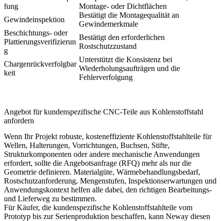
fung
Montage- oder Dichtflächen
Bestätigt die Montagequalität an
Gewindeinspektion
Gewindemerkmale
Beschichtungs- oder
Bestätigt den erforderlichen
Plattierungsverifizierun
Rostschutzzustand
g
Unterstützt die Konsistenz bei
Chargenrückverfolgbar
Wiederholungsaufträgen und die
keit
Fehlerverfolgung
Angebot für kundenspezifische CNC-Teile aus Kohlenstoffstahl
anfordern
Wenn Ihr Projekt robuste, kosteneffiziente Kohlenstoffstahlteile für
Wellen, Halterungen, Vorrichtungen, Buchsen, Stifte,
Strukturkomponenten oder andere mechanische Anwendungen
erfordert, sollte die Angebotsanfrage (RFQ) mehr als nur die
Geometrie definieren. Materialgüte, Wärmebehandlungsbedarf,
Rostschutzanforderung, Mengenstufen, Inspektionserwartungen und
Anwendungskontext helfen alle dabei, den richtigen Bearbeitungs-
und Lieferweg zu bestimmen.
Für Käufer, die kundenspezifische Kohlenstoffstahlteile vom
Prototyp bis zur Serienproduktion beschaffen, kann Neway diesen