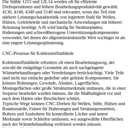
Die Stähle 1215 und 12L14 werden oft für effiziente
Drehoperationen und höhere Bearbeitungsproduktivität gewählt.
4130, 4140, 4340 und 5140 sind relevanter, wenn das Teil eine
stärkere Leistungscharakteristik von legiertem Stahl für Wellen,
Hülsen, Getriebeteile und mechanische Anwendungen mit höherer
Belastung benötigt. A36 wird häufig für Strukturplatten,
Halterungen und schweißbezogene Unterstützungskomponenten
verwendet, bei denen der allgemeinstrukturelle Wert wichtiger ist als
eine engere Leistungsoptimierung.
CNC-Prozesse für Kohlenstoffstahlteile
Kohlenstoffstahlteile erfordern oft einen Bearbeitungsweg, der
sowohl die endgültige Geometrie als auch nachgelagerte
Wärmebehandlungen oder Veredelungen berücksichtigt. Viele Teile
sind nicht nur einfache gedrehte oder gefräste Komponenten. Sie
können Bohrungen, Gewinde, Absätze, Lagerflächen,
Montageflächen oder große Strukturmerkmale umfassen, die in einer
Sequenz bearbeitet werden müssen, die die Maßhaltigkeit vor und
nach dem Härten oder Beschichten schützt.
Typische Wege können
CNC-Drehen
für Wellen, Stifte, Hülsen und
Rotationsteile, Fräsen für Halterungen und Strukturgeometrien,
Bohren und Ausbohren für kontrollierte Löcher und innere
Merkmale sowie Schleifen umfassen, wo ausgewählte Oberflächen
nach der Wärmebehandlung verfeinert werden müssen.