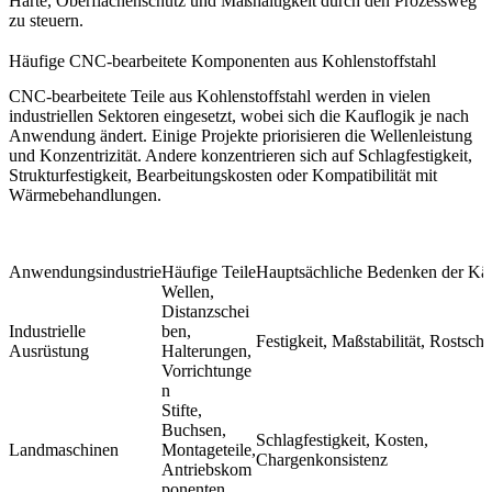
Härte, Oberflächenschutz und Maßhaltigkeit durch den Prozessweg
zu steuern.
Häufige CNC-bearbeitete Komponenten aus Kohlenstoffstahl
CNC-bearbeitete Teile aus Kohlenstoffstahl werden in vielen
industriellen Sektoren eingesetzt, wobei sich die Kauflogik je nach
Anwendung ändert. Einige Projekte priorisieren die Wellenleistung
und Konzentrizität. Andere konzentrieren sich auf Schlagfestigkeit,
Strukturfestigkeit, Bearbeitungskosten oder Kompatibilität mit
Wärmebehandlungen.
Anwendungsindustrie
Häufige Teile
Hauptsächliche Bedenken der Kä
Wellen,
Distanzschei
Industrielle
ben,
Festigkeit, Maßstabilität, Rostschu
Ausrüstung
Halterungen,
Vorrichtunge
n
Stifte,
Buchsen,
Schlagfestigkeit, Kosten,
Landmaschinen
Montageteile,
Chargenkonsistenz
Antriebskom
ponenten