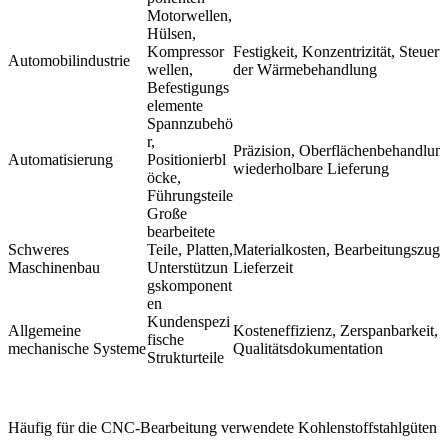
Motorwellen,
Hülsen,
Kompressor
Festigkeit, Konzentrizität, Steuer
Automobilindustrie
wellen,
der Wärmebehandlung
Befestigungs
elemente
Spannzubehö
r,
Präzision, Oberflächenbehandlun
Automatisierung
Positionierbl
wiederholbare Lieferung
öcke,
Führungsteile
Große
bearbeitete
Schweres
Teile, Platten,
Materialkosten, Bearbeitungszuga
Maschinenbau
Unterstützun
Lieferzeit
gskomponent
en
Kundenspezi
Allgemeine
Kosteneffizienz, Zerspanbarkeit,
fische
mechanische Systeme
Qualitätsdokumentation
Strukturteile
Häufig für die CNC-Bearbeitung verwendete Kohlenstoffstahlgüten