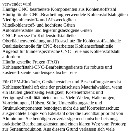
verwendet wird
Häufige CNC-bearbeitete Komponenten aus Kohlenstoffstahl
Häufig für die CNC-Bearbeitung verwendete Kohlenstoffstahlgüten
Niedrigkohlenstoff- und Allzweckgüten
Mittelkohlenstoff- und hochfeste Güten
Automatenstähle und legierungsbezogene Güten
CNC-Prozesse für Kohlenstoffstahlteile
Oberflächenveredelung und Rostschutz für Kohlenstoffstahlteile
Qualitätskontrolle für CNC-bearbeitete Kohlenstoffstahlteile
Angebot für kundenspezifische CNC-Teile aus Kohlenstoffstahl
anfordern
Häufig gestellte Fragen (FAQ)
Kohlenstoffstahl-CNC-Bearbeitungsdienste für robuste und
kosteneffiziente kundenspezifische Teile
Für OEM-Einkäufer, Gerätehersteller und Beschaffungsteams ist
Kohlenstoffstahl oft eine der praktischsten Materialwahlen, wenn
ein Bauteil gleichzeitig Festigkeit, Kosteneffizienz und
Fertigungsflexibilität bieten muss. Viele Wellen, Halterungen,
Vorrichtungen, Hülsen, Stifte, Unterstützungsteile und
Strukturkomponenten benötigen nicht die auf Korrosionsschutz
ausgerichtete Logik von Edelstahl oder die Leichtbaupriorität von
Aluminium. Sie benötigen zuverlässige mechanische Leistung,
praktische Bearbeitungskosten und einen klaren Weg vom Prototyp
zur Serienproduktion. Aus diesem Grund verlassen sich viele