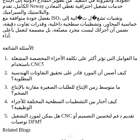
الجودة، والمرونة في التنفيذ. من تطوير النماذج الأولية إلى الإنتاج
خدمات تشغيل احترافية تغطي المعادن
Neway
الكامل، تقدم
والبلاستيك والسيراميك.
بفضل جودة متوافقة مع ISO، وتقنيات تشغ�ل ث�اثية إلى
خماسية المحاور، وتشطيبات سطحية داخلية، وقدرات تفاوت دقيقة،
نضمن أن أجزائك ليست مجرد مصنّعة، بل
مصممة لتعمل بأعلى
.
أداء
الأسئلة الشائعة:
ما العوامل التي تؤثر أكثر على تكلفة الأجزاء المخصصة المشغلة
باستخدام CNC؟
كيف أضمن أن المورد قادر على تحقيق التفاوتات الهندسية
المطلوبة؟
ما متوسط زمن الإنتاج للطلبات الصغيرة مقارنة بالإنتاج
الضخم؟
كيف أختار بين التشطيبات السطحية المختلفة للأجزاء
الوظيفية؟
هل يمكن لمورد التشغيل CNC تقديم دعم لتحسين التصميم أو
توصيات DFM؟
Related Blogs