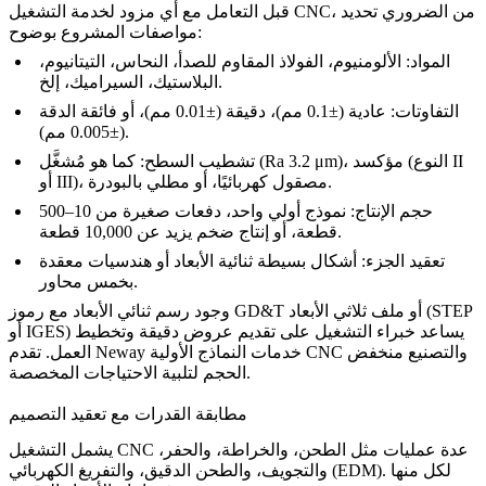
قبل التعامل مع أي مزود لخدمة التشغيل CNC، من الضروري تحديد
مواصفات المشروع بوضوح:
المواد: الألومنيوم، الفولاذ المقاوم للصدأ، النحاس، التيتانيوم،
البلاستيك، السيراميك، إلخ.
التفاوتات: عادية (±0.1 مم)، دقيقة (±0.01 مم)، أو فائقة الدقة
(±0.005 مم).
تشطيب السطح: كما هو مُشغَّل (Ra 3.2 μm)، مؤكسد (النوع II
أو III)، مصقول كهربائيًا، أو مطلي بالبودرة.
حجم الإنتاج: نموذج أولي واحد، دفعات صغيرة من 10–500
قطعة، أو إنتاج ضخم يزيد عن 10,000 قطعة.
تعقيد الجزء: أشكال بسيطة ثنائية الأبعاد أو هندسيات معقدة
بخمس محاور.
وجود رسم ثنائي الأبعاد مع رموز GD&T أو ملف ثلاثي الأبعاد (STEP
أو IGES) يساعد خبراء التشغيل على تقديم عروض دقيقة وتخطيط
و
التصنيع منخفض
النماذج الأولية CNC
خدمات
Neway
العمل. تقدم
لتلبية الاحتياجات المخصصة.
الحجم
مطابقة القدرات مع تعقيد التصميم
يشمل التشغيل CNC عدة عمليات مثل الطحن، والخراطة، والحفر،
والتجويف، والطحن الدقيق، والتفريغ الكهربائي (EDM). لكل منها