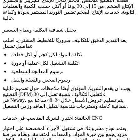
مثالي للإنتاج التجريبي والجسري.
قطعة.
التصنيع منخفض الحجم
الإنتاج الضخم: من 15 إلى 30 يومًا أو أكثر، حسب الكمية والعمليات
الثانوية.
خدمات الإنتاج الضخم
تضمن التوريد المستمر بجودة وكفاءة
عالية.
تحليل شفافية التكلفة ونظام التسعير
يعد التقدير الدقيق للتكاليف ضروريًا للتخطيط المشتري. اطلب
تفاصيل تشمل:
تكلفة المواد لكل كجم أو لكل قطعة.
تكلفة التشغيل لكل عملية أو دورة.
رسوم المعالجة السطحية.
رسوم الفحص والتعبئة والنقل.
يجب أن يقدم الشريك الموثوق أيضًا ملاحظات حول
تصميم قابلية
لتقليل التكاليف بنسبة تصل إلى 30٪.
التصنيع (DFM)
، يتم تسليم عروض الأسعار خلال 24–48 ساعة مع
Neway
في
شفافية كاملة ومقترحات هندسية لتقليل الفاقد وزمن التشغيل.
الخاتمة: اختيار الشريك المناسب في خدمات CNC
يعتمد نجاح مشروعك في تشغيل الأجزاء المخصصة على اختيار
مزود يجمع بين خبرة المواد، والمعدات المتقدمة، ونظام مراقبة