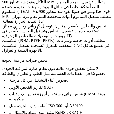
للتآكل وقوة شد تتجاوز 500 MPa. يتطلب
تشغيل الفولاذ المقاوم
تحكمًا خاصًا في سائل التبريد وسرعات تغذية منخفضة.
للصدأ
التيتانيوم (Ti-6Al-4V): قوي جدًا ومتوافق حيويًا بقوة شد تتجاوز 900
MPa. يتطلب
تشغيل التيتانيوم
أدوات منخفضة السرعة وعزم دوران
عالٍ لتبديد الحرارة بفعالية.
النحاس والنحاس الأصفر: يمتازان بتوصيل كهربائي وحراري ممتاز.
تُستخدم
خدمات تشغيل النحاس
و
تشغيل النحاس الأصفر
في
الإلكترونيات والتوصيلات والعناصر الزخرفية.
البلاستيك (POM، PTFE، PEEK): يتطلب أدوات خاصة وسرعات
في تصنيع هياكل
تشغيل البلاستيك CNC
منخفضة للمغزل. يُستخدم
الأجهزة الطبية والعوازل.
فحص قدرات مراقبة الجودة
لا يمكن تحقيق جودة عالية دون نظام صارم لمراقبة الجودة،
خصوصًا في القطاعات الحساسة مثل الطب والطيران والطاقة.
فحوص أثناء التشغيل في كل مرحلة.
تقارير الفحص الأولي (FAI).
فحص نهائي باستخدام أجهزة قياس الإحداثيات (CMM) بدقة
ميكرونية.
أنظمة إدارة الجودة مثل ISO 9001 أو AS9100.
توثيق تتبع المواد والامتثال لـ RoHS وREACH.