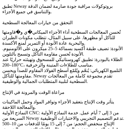
بروتوكولات مراقبة جودة صارمة لضمان الدقة
Neway
تطبق
والتناسق في جميع الأجزاء.
التحقق من خيارات المعالجة السطحية
تُحسن المعالجات السطحية أداء الأجزاء الميكاني�ي و�قاومتها
للتآكل أو مظهرها. على سبيل المثال، تتطلب مكونات الطيران
والبحرية عادة الأنودة أو التمرير لمنع الأكسدة.
الأنودة: تضيف طبقة أكسيد بسماكة 5–25 ميكرون على الألومنيوم.
تُحسن مقاومة التآكل وتسمح بالتلوين.
الأنودة
الطلاء بالبودرة: تطبيق كهروستاتيكي للمسحوق وتهيئته حراريًا عند
180–200°C، مناسب للطلاءات المتينة والزخرفية.
التلميع الكهربائي: يُنعّم ويُلمّع أسطح الفولاذ المقاوم للصدأ ويحسن
تقدم مجموعة كاملة من المعالجات
Neway
مقاومتها للتآكل.
السطحية لتلبية المتطلبات الجمالية والوظيفية.
مراعاة الوقت والمرونة في الإنتاج
يتأثر وقت الإنتاج بتعقيد الأجزاء وتوافر المواد وحمل الماكينات
والمعالجة اللاحقة.
النماذج الأولية CNC: من 3 إلى 7 أيام عمل.
خدمة النماذج الأولية
تدعم التصميم التجريبي والاختبارات الوظيفية.
السريعة من Neway
الإنتاج منخفض الحجم: من 7 إلى 15 يومًا للدفعات من 10–500