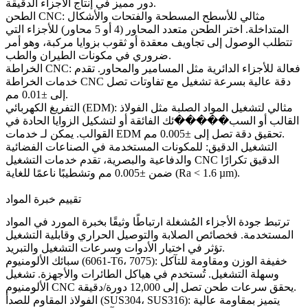
دور مميز في إنتاج الأجزاء الدقيقة.
الطحن CNC: مثالي للأسطح المسطحة والفتحات والأشكال
المتداخلة. اختر
الطحن متعدد المحاور
(4 أو 5 محاور) للأجزاء التي
تتطلب الوصول إلى تجاويف معقدة أو ثقوب بزوايا مركبة، وهو أمر
ضروري في مكونات الطيران والطب.
الخراطة CNC: فعالة للأجزاء الدائرية مثل المسامير والمحاور. تقدم
دقة عالية بسرعة تشغيل مع تفاوتات تصل
خدمات الخراطة CNC
إلى ±0.01 مم.
التفريغ الكهربائي (EDM): مثالي لتشغيل المواد الصلبة مثل الفولاذ
القالب أو السب�����ئك الفائقة أو لتشكيل الزوايا الحادة في
تحقيق دقة تصل إلى ±0.005 مم.
خدمات EDM
القوالب. يمكن لـ
التشغيل الدقيق: للمكونات المستخدمة في الصناعات الفضائية
خدمات التشغيل CNC الدقيق
تكرارًا
والدفاعية والبصرية، تقدم
ضمن ±0.005 مم وتشطيبًا ناعمًا للغاية (Ra < 1.6 µm).
تقييم خبرة المواد
ترتبط جودة الأجزاء المُشغلة ارتباطًا وثيقًا بخبرة المورد في المواد
المستخدمة. فخصائص الصلابة والتوصيل الحراري وقابلية التشغيل
تؤثر في اختيار الأدوات وسرعات التشغيل والتبريد.
سبائك الألومنيوم (6061-T6، 7075): خفيفة الوزن ومقاومة للتآكل
وسهلة التشغيل. تُستخدم في هياكل الطائرات والأجهزة.
تشغيل
يحقق سرعات طحن تصل إلى 12,000 دورة/دقيقة.
الألومنيوم CNC
الفولاذ المقاوم للصدأ (SUS304، SUS316): يتميز بمقاومة عالية