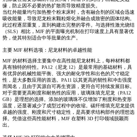
缘，防止因不必要的热扩散而导致精度损失。
当红外能量均匀加热整个粉末床时，含有融合剂的区域会迅速
吸收能量，导致尼龙粉末颗粒熔化并融合成致密的固体结构。
此过程逐层重复，直到构建出完整的零件。与选择性激光烧结
（SLS）相比，MJF 的平面曝光机制在打印速度上具有显著优
势，使其特别适合中等批量的生产。
主要 MJF 材料选项：尼龙材料的卓越性能
MJF 的材料选择主要集中在高性能尼龙材料上，每种材料都
具有独特的特性。PA12（尼龙 12）是最常用的基础材料，具
有优异的机械性能平衡、强大的耐化学性和出色的尺寸稳定
性，是大多数应用的首选。PA11 以其更高的韧性和冲击强度
而闻名，且由于其源自可再生资源，更符合可持续发展目标。
对于需要更高刚度和耐热性的应用，玻璃珠填充尼龙（PA12
GB）是理想的选择。添加的玻璃珠不仅增加了刚度和热变形
温度，还显著减少了成型过程中的收缩。碳纤维填充尼龙提供
卓越的强度、刚度和尺寸稳定性，是高要求结构部件的理想选
择。凭借这些高性能材料，MJF 在
塑料 3D 打印
领域脱颖而
出。