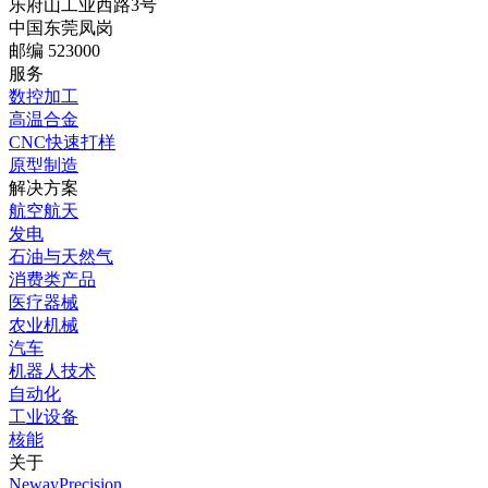
乐府山工业西路3号
中国东莞凤岗
邮编 523000
服务
数控加工
高温合金
CNC快速打样
原型制造
解决方案
航空航天
发电
石油与天然气
消费类产品
医疗器械
农业机械
汽车
机器人技术
自动化
工业设备
核能
关于
NewayPrecision