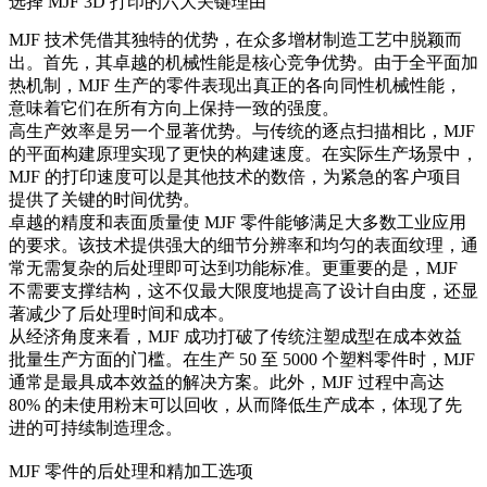
选择 MJF 3D 打印的六大关键理由
MJF 技术凭借其独特的优势，在众多增材制造工艺中脱颖而
出。首先，其卓越的机械性能是核心竞争优势。由于全平面加
热机制，MJF 生产的零件表现出真正的各向同性机械性能，
意味着它们在所有方向上保持一致的强度。
高生产效率是另一个显著优势。与传统的逐点扫描相比，MJF
的平面构建原理实现了更快的构建速度。在实际生产场景中，
MJF 的打印速度可以是其他技术的数倍，为紧急的客户项目
提供了关键的时间优势。
卓越的精度和表面质量使 MJF 零件能够满足大多数工业应用
的要求。该技术提供强大的细节分辨率和均匀的表面纹理，通
常无需复杂的后处理即可达到功能标准。更重要的是，MJF
不需要支撑结构，这不仅最大限度地提高了设计自由度，还显
著减少了后处理时间和成本。
从经济角度来看，MJF 成功打破了传统注塑成型在成本效益
批量生产方面的门槛。在生产 50 至 5000 个塑料零件时，MJF
通常是最具成本效益的解决方案。此外，MJF 过程中高达
80% 的未使用粉末可以回收，从而降低生产成本，体现了先
进的可持续制造理念。
MJF 零件的后处理和精加工选项