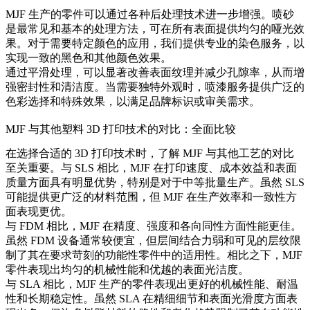
MJF 生产的零件可以通过各种后处理技术进一步增强。喷砂
是最常见和基本的处理方法，可在所有表面提供均匀的哑光效
果。对于需要特定颜色的应用，我们提供专业的染色服务，以
实现一致的黑色和其他颜色效果。
通过
平滑
处理，可以显著改善表面纹理并减少孔隙率，从而增
强密封性和清洁度。当需要独特外观时，
喷漆
服务提供广泛的
色彩选择和特殊效果，以满足品牌标识或审美需求。
MJF 与其他塑料 3D 打印技术的对比：全面比较
在选择合适的 3D 打印技术时，了解 MJF 与其他工艺的对比
至关重要。与 SLS 相比，MJF 在打印速度、成本效益和表面
质量方面具有明显优势，特别是对于中等批量生产。虽然 SLS
可能提供更广泛的材料范围，但 MJF 在生产效率和一致性方
面表现更优。
与 FDM 相比，MJF 在精度、强度和各向同性方面性能更佳。
虽然 FDM 设备通常较便宜，但层间结合力弱和可见的层纹限
制了其在要求苛刻的功能性零件中的适用性。相比之下，MJF
零件表现出均匀的机械性能和优越的表面光洁度。
与 SLA 相比，MJF 生产的零件表现出更好的机械性能、耐温
性和长期稳定性。虽然 SLA 在精细细节和表面光滑度方面表