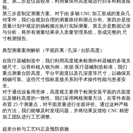
度。第二步是仪器校准，利用量块对高度规进行归零和精度核
验。
第三步是制定测量方案。对于由
多轴 CNC 加工
形成的复杂几
何零件，我们会规划合理的测量路径和测点分布。第四步是按
质量计划中规定的抽检频次执行实际测量。第五步是数据记录
与分析，将所有测量结果录入质量管理系统，形成完整的
尺
寸检测报告
。
典型测量案例解析（平面距离 / 孔深 / 台阶高度）
在医疗器械制造中，我们利用高度规来检测外科器械的多项关
键尺寸。以骨科植入物为例，依据
医疗器械制造
标准，我们
重点测量台阶高度、平台平面度以及孔深度等尺寸，以确保其
精确可靠。这些尺寸指标直接关系到手术操作性能与患者安
全。
对于通信设备用壳体，高度规主要用于检测安装平面的共面度
以及螺柱高度的一致性。我们采用网格测量方法，在零件表面
布置 25 个测量点，对平面质量进行全面评价。通过这种严格
的方法，我们能够及时发现问题，并将结果反馈给
CNC 精密
加工
团队进行工艺调整。
超差分析与工艺纠正及预防措施