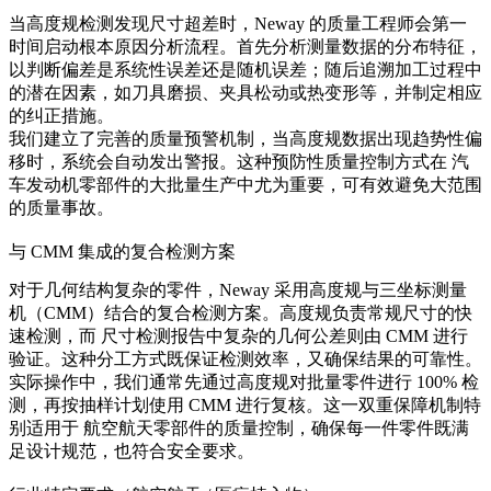
当高度规检测发现尺寸超差时，Neway 的质量工程师会第一
时间启动根本原因分析流程。首先分析测量数据的分布特征，
以判断偏差是系统性误差还是随机误差；随后追溯加工过程中
的潜在因素，如刀具磨损、夹具松动或热变形等，并制定相应
的纠正措施。
我们建立了完善的质量预警机制，当高度规数据出现趋势性偏
移时，系统会自动发出警报。这种预防性质量控制方式在
汽
车发动机零部件
的大批量生产中尤为重要，可有效避免大范围
的质量事故。
与 CMM 集成的复合检测方案
对于几何结构复杂的零件，Neway 采用高度规与三坐标测量
机（CMM）结合的复合检测方案。高度规负责常规尺寸的快
速检测，而
尺寸检测报告
中复杂的几何公差则由 CMM 进行
验证。这种分工方式既保证检测效率，又确保结果的可靠性。
实际操作中，我们通常先通过高度规对批量零件进行 100% 检
测，再按抽样计划使用 CMM 进行复核。这一双重保障机制特
别适用于
航空航天零部件
的质量控制，确保每一件零件既满
足设计规范，也符合安全要求。