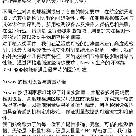
行业特定要求（航空航天 / 医疗植入物）
不同产业对高度规检测提出了各自的特定要求。在航空航天领
域，尤其强调检测过程的可追溯性，每一条测量数据都必须与
具体零件的序列号、所用检测设备以及操作人员信息相关联。
在医疗行业，特别是
医疗器械制造
领域，则更加关注检测环
境的洁净度以及对生物相容性的保障。
对于植入类零件，我们在温湿度可控的洁净室内进行高度规检
测，以最大限度降低环境变化对测量结果的影响。同时，我们
格外关注微小几何表面特征，因为这些细节将直接影响骨结合
性能。通过严格遵循这些特殊要求，Neway 生产的
不锈钢
316L
��物能够满足最严苛的医疗标准。
Neway 的检测设备与质量承诺
Neway 按照国家标准建设了计量实验室，并配备多种高精度
检测设备。高度规检测区域采用独立防振基础，并实施严格的
温湿度控制，以确保测量结果的准确与稳定。所有检测设备均
由具备资质的机构定期校准，保证测量数据的可追溯性和准确
性。
我们始终致力于为每一位客户提供准确、完整、可信的检测数
据。无论是小批量打样，还是大批量
CNC 精密加工
，我们都