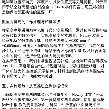
地测量缸盖平面度、高度尺寸以及位置度等关键特征。对于应
用于航空航天领域的
铝合金 6061-T6
零件而言，高度规检测
是确保装配互换性的重要一环。
数显高度规的工作原理与精度等级
数显高度规采用精密光栅（尺）测量系统，通过传感器将机械
位移转换为数字信号，实现高精度尺寸测量。Neway 质量实
验室配备的数显高度规，精度等级覆盖 ±0.001mm 至
±0.005mm，可满足不同精度等级零件的检测需求。我们的检
验工程师经过专业培训，能够结合
不锈钢 316L
以及钛合金等
材料的特性，选择合适的测力与测量策略。
在实际应用中，我们非常重视温度补偿。当检测环境偏离标准
20°C 时，高度规会自动进行温度补偿，以确保测量精度。对
于体积较大的
航空航天零部件
，材料热膨胀系数对测量结果
影响显著，这一功能尤为关键。
五步实施规范：从基准建立到数据记录
为确保高度规检测的规范化与可重复性，Neway 建立了一套
严格的五步实施标准。第一步是建立测量基准，使用
精密花
岗岩平板
作为测量基准面，确保工件放置的平面度与平行