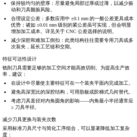
保持较均匀的壁厚
：尽量避免局部过厚或过薄，以减少振
动和刀具颤振风险。
合理设定公差
：多数应用中 ±0.1 mm 的一般公差更具成本
优势；诸如 ±0.01 mm 级别的紧公差虽可实现，但会明显
增加加工成本。详见关于
CNC 公差选择的说明
。
减少深腔和难加工倒扣
：此类结构往往需要专用刀具或多
次装夹，延长工艺链和交期。
特征可达性设计
铣削刀具需要足够的加工空间才能高效切削。为提高生产效
率，建议：
在设计中尽量使主要特征可在一个装夹平面内完成加工。
避免高深宽比的深腔结构，可用肋板或阶梯式几何替代。
考虑刀具直径对内角圆角的影响——内角最小半径通常应
≥ 刀具半径。
减少刀具更换与装夹次数
采用标准刀具尺寸与简化工序组合，可以显著降低加工复杂
度：