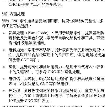
CNC 铝件拉丝工艺
的更多说明。
钢件表面处理
钢制 CNC 零件通常需要兼顾耐磨、抗腐蚀和结构完整性，多
种工艺可供选择：
发黑处理（Black Oxide）
：应用于碳钢零件，提供基础防
锈和低反光黑色外观，常见于自动化结构件和工具。可查
看
钢件发黑涂层指南
。
电解抛光
：常用于不锈钢，提升表面光洁度并增强耐腐蚀
性，是医疗和食品级应用中的常用工艺。详见
电解抛光如
何改善 CNC 零件
。
磷化
：提升耐磨性和涂层附着力，适用于油气与农业设备
中的关键钢件。可参考
CNC 零件磷化处理
。
电镀铬
：为齿轮、轴类等运动接触件提供极高硬度和耐磨
表面。相关信息见
CNC 零件铬电镀
。
热处理
：通过改变钢材的显微组织提升硬度、疲劳强度与
韧性，可在加工前或加工后进行。了解更多请参阅
热处理
如何提升 CNC 零件强度
。