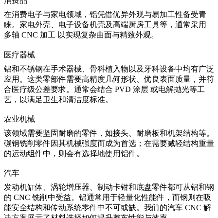
消费品
在消费电子与家电领域，铝凭借优异外观与易加工性备受青
睐。家电外壳、电子设备机壳及高端厨房工具等，通常采用
多轴 CNC 加工
以实现复杂曲面与精致外观。
医疗器械
铝和不锈钢在手术器械、骨科植入物以及牙科设备中均有广泛
应用。这类零部件需要高精度几何形状、优良表面质量，并符
合医疗级公差要求。通常会结合
PVD 涂层
或电解抛光等工
艺，以满足卫生和清洁度标准。
农业机械
该领域需要坚固耐磨的零件，如接头、耐磨板和机架结构等。
碳钢铣削零件因其机械强度而成为首选；在需要减轻结构重量
的运动组件中，则会有选择地使用铝件。
汽车
发动机缸体、涡轮增压器、制动卡钳和底盘零件都可从铝和钢
的 CNC 铣削中受益。铝通常用于轻量化性能件，而钢则在吸
能安全结构和传动系统零件中不可或缺。我们的汽车 CNC 解
决方案展示了材料选择如何提升整车性能与效率。