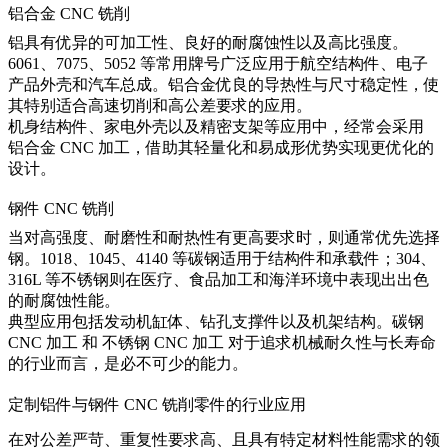
铝合金 CNC 铣削
铝具有优异的可加工性、良好的耐腐蚀性以及高比强度。
6061、7075、5052 等常用牌号广泛应用于航空结构件、电子
产品外壳和汽车总成。铝合金优良的导热性与尺寸稳定性，使
其特别适合高速切削和高公差要求的应用。
机身结构件、家电外壳以及精密支架等应用中，经常会采用
铝合金 CNC 加工
，借助其轻量化和易成形优势实现更优化的
设计。
钢件 CNC 铣削
当对高强度、耐磨性和耐热性有更高要求时，则通常优先选择
钢。1018、1045、4140 等碳钢适用于结构件和承载件；304、
316L 等不锈钢则在医疗、食品加工和海洋环境中表现出出色
的耐腐蚀性能。
典型应用包括发动机缸体、钻孔支撑件以及机架结构。
碳钢
CNC 加工
和
不锈钢 CNC 加工
对于追求机械耐久性与长寿命
的行业而言，是必不可少的能力。
定制铝件与钢件 CNC 铣削零件的行业应用
在对公差严苛、重复性要求高、且具有特定材料性能需求的领