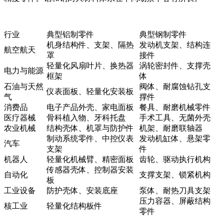
行业
典型铝制零件
典型钢制零件
机身结构件、支架、隔热
发动机支架、结构连
航空航天
罩
接件
轻量化风扇叶片、换热器
涡轮密封件、支撑壳
电力与能源
框架
体
石油与天然
阀体、耐腐蚀钻孔支
仪表面板、轻量化安装板
气
撑件
消费品
电子产品外壳、家电面板
餐具、耐磨机械零件
医疗器械
骨科植入物、牙科托盘
手术工具、无菌外壳
农业机械
结构壳体、机罩与防护件
机架、耐磨联轴器
制动系统零件、中控仪表
发动机缸体、悬架零
汽车
支架
件
机器人
轻量化机械臂、精密面板
齿轮、驱动执行机构
传感器壳体、控制器安装
自动化
支撑支架、锁紧机构
板
工业设备
防护壳体、安装底座
泵体、耐热刀具支架
压力容器、屏蔽结构
核工业
轻量化结构板件
零件