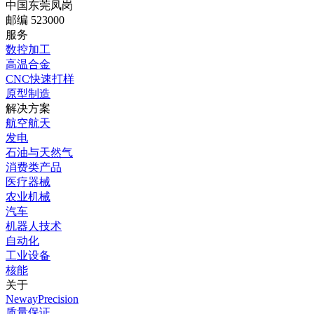
中国东莞凤岗
邮编 523000
服务
数控加工
高温合金
CNC快速打样
原型制造
解决方案
航空航天
发电
石油与天然气
消费类产品
医疗器械
农业机械
汽车
机器人技术
自动化
工业设备
核能
关于
NewayPrecision
质量保证