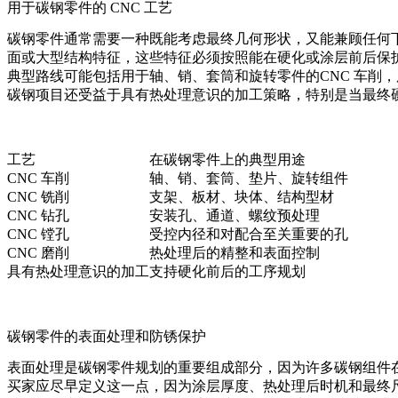
用于碳钢零件的 CNC 工艺
碳钢零件通常需要一种既能考虑最终几何形状，又能兼顾任何
面或大型结构特征，这些特征必须按照能在硬化或涂层前后保
典型路线可能包括用于轴、销、套筒和旋转零件的
CNC 车削
，
碳钢项目还受益于具有热处理意识的加工策略，特别是当最终
工艺
在碳钢零件上的典型用途
CNC 车削
轴、销、套筒、垫片、旋转组件
CNC 铣削
支架、板材、块体、结构型材
CNC 钻孔
安装孔、通道、螺纹预处理
CNC 镗孔
受控内径和对配合至关重要的孔
CNC 磨削
热处理后的精整和表面控制
具有热处理意识的加工
支持硬化前后的工序规划
碳钢零件的表面处理和防锈保护
表面处理是碳钢零件规划的重要组成部分，因为许多碳钢组件
买家应尽早定义这一点，因为涂层厚度、热处理后时机和最终