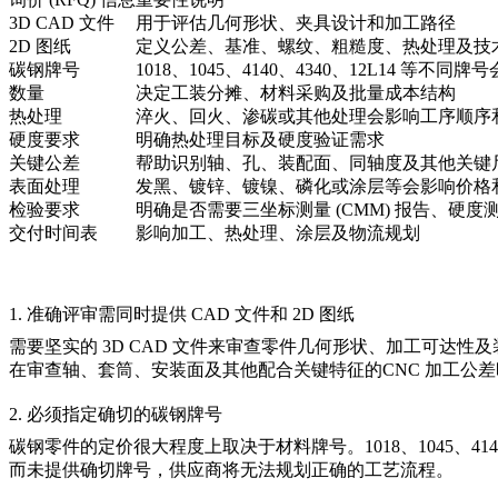
3D CAD 文件
用于评估几何形状、夹具设计和加工路径
2D 图纸
定义公差、基准、螺纹、粗糙度、热处理及技
碳钢牌号
1018、1045、4140、4340、12L14 
数量
决定工装分摊、材料采购及批量成本结构
热处理
淬火、回火、渗碳或其他处理会影响工序顺序
硬度要求
明确热处理目标及硬度验证需求
关键公差
帮助识别轴、孔、装配面、同轴度及其他关键
表面处理
发黑、镀锌、镀镍、磷化或涂层等会影响价格
检验要求
明确是否需要三坐标测量 (CMM) 报告、硬度
交付时间表
影响加工、热处理、涂层及物流规划
1. 准确评审需同时提供 CAD 文件和 2D 图纸
需要坚实的 3D CAD 文件来审查零件几何形状、加工可达
在审查轴、套筒、安装面及其他配合关键特征的
CNC 加工公差
2. 必须指定确切的碳钢牌号
碳钢零件的定价很大程度上取决于材料牌号。1018、1045、4
而未提供确切牌号，供应商将无法规划正确的工艺流程。