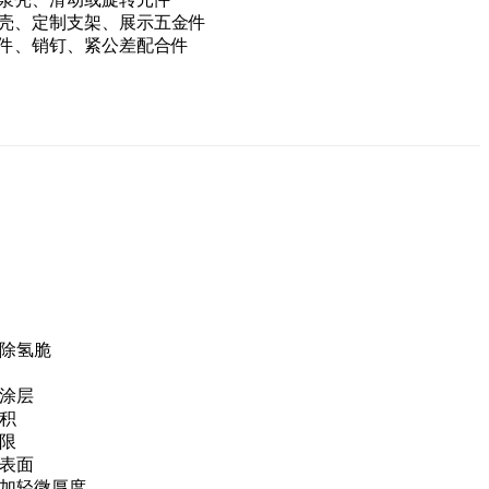
壳、定制支架、展示五金件
件、销钉、紧公差配合件
消除氢脆
次涂层
沉积
有限
触表面
增加轻微厚度