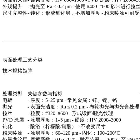
外观提升
- 抛光至 Ra ≤ 0.2 µm - 使用 #400–#600 砂
尺寸完整性
- 钝化：形成氧化层，不增加厚度 - 粉末喷涂可耐受 >1,0
表面处理工艺分类
技术规格矩阵
处理类型
关键参数与指标
电镀
- 厚度：5–25 µm - 常见金属：锌、镍、铬
抛光
- 表面光洁度：Ra ≤ 0.2 µm - 布轮抛光与抛光膏处理
拉丝
- 粒度：#320–#600 - 形成缎面/哑光纹理
PVD 涂层
- 涂层厚度：1–5 µm - 硬度：HV 2000–3000
钝化
- 酸浴（柠檬酸/硝酸） - 不改变尺寸
粉末喷涂
- 涂层厚度：60–120 µm - 固化：190–200°C
特氟龙涂层
- 摩擦系数：0.05–0.20 - 耐温范围：–200°C 至 260°C