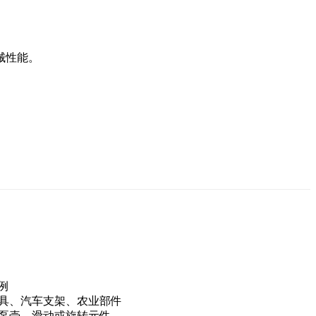
械性能。
例
具、汽车支架、农业部件
泵壳、滑动或旋转元件