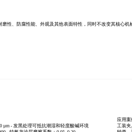
耐磨性、防腐性能、外观及其他表面特性，同时不改变其核心机
应用案
–120 µm - 发黑处理可抵抗潮湿和轻度酸碱环境
工装夹
3000 - 特氟龙涂层摩擦系数：0.05–0.20
轴类、