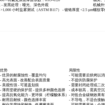
带进行拉丝 - 发黑处理：哑光、深色外观
机械外
00 小时盐雾测试（ASTM B117） - 镀铬厚度 <2.5 µm
螺纹零
优势
局限性
- 优异的耐腐蚀性 - 覆盖均匀
- 可能需要后烘烤以
- 高光表面 - 改善配合表面质量
- 不提供防腐保护
- 美观性强 - 可遮盖划痕
- 需要封闭处理或二
- 薄而坚硬的保护层 - 提供多种颜色选择
- 成本较高，需真空
- 提高抗氧化能力 - 更环保（柠檬酸体系）
- 对低合金碳钢效果
- 耐用且耐候 - 颜色选择丰富
- 不导电，不适合接
- 耐化学腐蚀和耐热 - 低摩擦表面
- 可能需要底涂；会