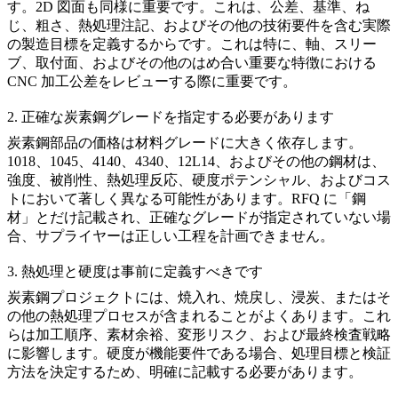
す。2D 図面も同様に重要です。これは、公差、基準、ね
じ、粗さ、熱処理注記、およびその他の技術要件を含む実際
の製造目標を定義するからです。これは特に、軸、スリー
ブ、取付面、およびその他のはめ合い重要な特徴における
CNC 加工公差
をレビューする際に重要です。
2. 正確な炭素鋼グレードを指定する必要があります
炭素鋼部品の価格は材料グレードに大きく依存します。
1018、1045、4140、4340、12L14、およびその他の鋼材は、
強度、被削性、熱処理反応、硬度ポテンシャル、およびコス
トにおいて著しく異なる可能性があります。RFQ に「鋼
材」とだけ記載され、正確なグレードが指定されていない場
合、サプライヤーは正しい工程を計画できません。
3. 熱処理と硬度は事前に定義すべきです
炭素鋼プロジェクトには、焼入れ、焼戻し、浸炭、またはそ
の他の熱処理プロセスが含まれることがよくあります。これ
らは加工順序、素材余裕、変形リスク、および最終検査戦略
に影響します。硬度が機能要件である場合、処理目標と検証
方法を決定するため、明確に記載する必要があります。