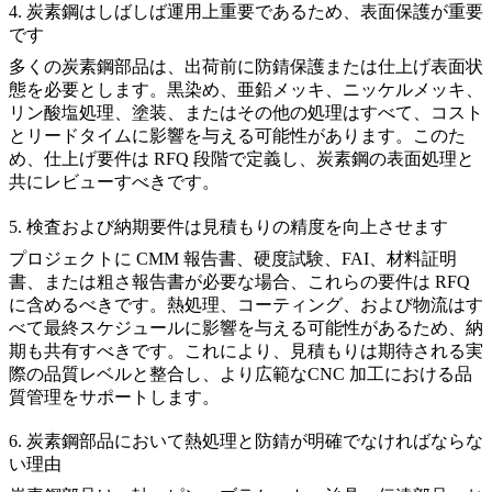
4. 炭素鋼はしばしば運用上重要であるため、表面保護が重要
です
多くの炭素鋼部品は、出荷前に防錆保護または仕上げ表面状
態を必要とします。黒染め、亜鉛メッキ、ニッケルメッキ、
リン酸塩処理、塗装、またはその他の処理はすべて、コスト
とリードタイムに影響を与える可能性があります。このた
め、仕上げ要件は RFQ 段階で定義し、
炭素鋼の表面処理
と
共にレビューすべきです。
5. 検査および納期要件は見積もりの精度を向上させます
プロジェクトに CMM 報告書、硬度試験、FAI、材料証明
書、または粗さ報告書が必要な場合、これらの要件は RFQ
に含めるべきです。熱処理、コーティング、および物流はす
べて最終スケジュールに影響を与える可能性があるため、納
期も共有すべきです。これにより、見積もりは期待される実
際の品質レベルと整合し、より広範な
CNC 加工における品
質管理
をサポートします。
6. 炭素鋼部品において熱処理と防錆が明確でなければならな
い理由