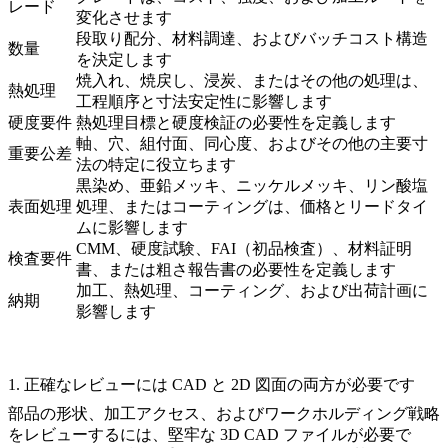
レード
変化させます
段取り配分、材料調達、およびバッチコスト構造
数量
を決定します
焼入れ、焼戻し、浸炭、またはその他の処理は、
熱処理
工程順序と寸法安定性に影響します
硬度要件
熱処理目標と硬度検証の必要性を定義します
軸、穴、組付面、同心度、およびその他の主要寸
重要公差
法の特定に役立ちます
黒染め、亜鉛メッキ、ニッケルメッキ、リン酸塩
表面処理
処理、またはコーティングは、価格とリードタイ
ムに影響します
CMM、硬度試験、FAI（初品検査）、材料証明
検査要件
書、または粗さ報告書の必要性を定義します
加工、熱処理、コーティング、および出荷計画に
納期
影響します
1. 正確なレビューには CAD と 2D 図面の両方が必要です
部品の形状、加工アクセス、およびワークホルディング戦略
をレビューするには、堅牢な 3D CAD ファイルが必要で