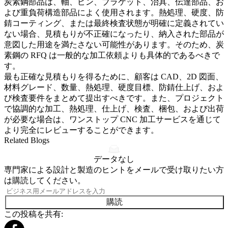
炭素鋼部品は、軸、ピン、ブラケット、治具、伝達部品、お
よび重負荷構造部品によく使用されます。熱処理、硬度、防
錆コーティング、または最終検査状態が明確に定義されてい
ない場合、見積もりが不正確になったり、納入された部品が
意図した用途を満たさない可能性があります。そのため、炭
素鋼の RFQ は一般的な加工依頼よりも具体的であるべきで
す。
最も正確な見積もりを得るために、顧客は CAD、2D 図面、
材料グレード、数量、熱処理、硬度目標、防錆仕上げ、およ
び検査要件をまとめて提出すべきです。また、プロジェクト
で協調的な加工、熱処理、仕上げ、検査、梱包、および出荷
が必要な場合は、
ワンストップ CNC 加工サービス
を通じて
より完全にレビューすることができます。
Related Blogs
データなし
専門家による設計と製造のヒントをメールで受け取りたい方
は購読してください。
購読
この投稿を共有: