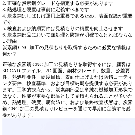
2. 正確な炭素鋼グレードを指定する必要があります
3. 熱処理と硬度は事前に定義すべきです
4. 炭素鋼はしばしば運用上重要であるため、表面保護が重要
です
5. 検査および納期要件は見積もりの精度を向上させます
6. 炭素鋼部品において熱処理と防錆が明確でなければならな
い理由
炭素鋼 CNC 加工の見積もりを取得するために必要な情報は
何か？
正確な
炭素鋼 CNC 加工の見積もり
を取得するには、顧客は
3D CAD ファイル、2D 図面、鋼材グレード、数量、公差要
件、熱処理要件、硬度目標、表面仕上げまたは防錆コーティ
ング要件、検査基準、および目標納期を提供する必要があり
ます。工学的観点から、炭素鋼部品は単純な機械加工形状で
はなく、性能が重要な部品として見積もられることが多いた
め、熱処理、硬度、腐食防止、および最終検査状態は、
炭素
鋼 CNC 加工の見積もり
レビューを通じて早期に定義する必
要があります。