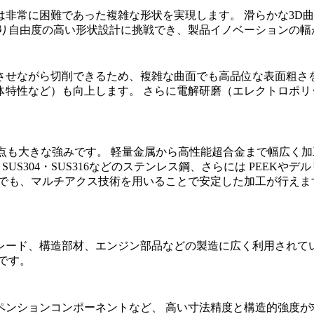
非常に困難であった複雑な形状を実現します。 滑らかな3D
より自由度の高い形状設計に挑戦でき、製品イノベーションの幅
させながら切削できるため、複雑な曲面でも高品位な表面粗さを
体特性など）も向上します。 さらに
電解研磨（エレクトロポリ
点も大きな強みです。 軽量金属から高性能超合金まで幅広く
US304・SUS316などのステンレス鋼、さらには
PEEK
やデル
材でも、マルチアクス技術を用いることで安定した加工が行えま
レード、構造部材、エンジン部品などの製造に広く利用されてい
です。
ンションコンポーネントなど、 高い寸法精度と構造的強度が