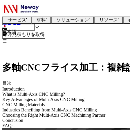
サービス
材料
ソリューション
リソース
日本語
即時見積もりを取得
多軸CNCフライス加工：複雑
目次
Introduction
What is Multi-Axis CNC Milling?
Key Advantages of Multi-Axis CNC Milling
CNC Milling Materials
Industries Benefiting from Multi-Axis CNC Milling
Choosing the Right Multi-Axis CNC Machining Partner
Conclusion
FAQs: