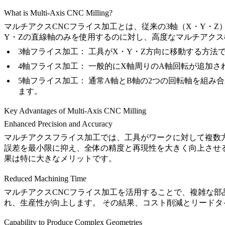
What is Multi-Axis CNC Milling?
マルチアクスCNCフライス加工とは、従来の3軸（X・Y・
Y・Zの直線軸のみを使用するのに対し、高度なマルチアク
3軸フライス加工：
工具がX・Y・Z方向に移動する方法
4軸フライス加工：
一般的にX軸周りのA軸回転が追加さ
5軸フライス加工：
通常A軸とB軸の2つの回転軸を組み
ます。
Key Advantages of Multi-Axis CNC Milling
Enhanced Precision and Accuracy
マルチアクスフライス加工では、工具がワークに対して複数
誤差を最小限に抑え、全体の精度と再現性を大きく向上させ
果は特に大きなメリットです。
Reduced Machining Time
マルチアクスCNCフライス加工を活用することで、複雑な部
れ、生産性が向上します。 その結果、コスト削減とリード
Capability to Produce Complex Geometries