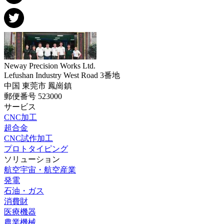
Neway Precision Works Ltd.
Lefushan Industry West Road 3番地
中国 東莞市 鳳崗鎮
郵便番号 523000
サービス
CNC加工
超合金
CNC試作加工
プロトタイピング
ソリューション
航空宇宙・航空産業
発電
石油・ガス
消費財
医療機器
農業機械