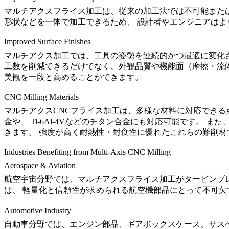
マルチアクスフライス加工は、従来の加工法では不可能または
形状などを一体で加工できるため、 設計者やエンジニアは
Improved Surface Finishes
マルチアクス加工では、工具の姿勢を連続的かつ最適に変化
工数を削減できるだけでなく、外観品質や機能面（摩擦・流
美観を一段と高めることができます。
CNC Milling Materials
マルチアクスCNCフライス加工は、多様な材料に対応できる
金や、
Ti-6Al-4V
などのチタン合金にも対応可能です。 また、S
きます。 強度が高く耐熱性・耐食性に優れたこれらの難削
Industries Benefiting from Multi-Axis CNC Milling
Aerospace & Aviation
航空宇宙分野では、マルチアクスフライス加工がタービンブ
は、 軽量化と信頼性が求められる航空機部品にとって不可欠
Automotive Industry
自動車分野では、エンジン部品、ギアボックスケース、サスペ