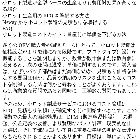
小ロット製造が金型ベースの生産よりも費用対効果が高くな
る場合
小ロット生産用の RFQ を準備する方法
Neway から小ロット製造の見積もりを取得する
FAQ
小ロット製造コストガイド：量産前に単価を下げる方法
多くの OEM 購入者や調達チームにとって、小ロット製造は
価格設定がより複雑になる段階です。プロトタイプは設計が
機能することを証明しますが、数量が数十個または数百個に
増えると、次の疑問は通常、単価に関するものです。購入者
は、なぜ小バッチ部品はまだ高価なのか、見積もり価格を決
定する要因は何か、品質や納期のリスクを生むことなくコス
トを削減する方法は何かと尋ねることがよくあります。これ
らは商業的な質問であると同時に、工学的な質問でもありま
す。
そのため、
小ロット製造サービス
におけるコスト管理は、
RFQ（見積もり依頼）が確定する前に開始すべきです。この
段階での最大の節約効果は、DFM（製造容易性設計）の調
整、公差定義の改善、より賢明なバッチ計画、現実的な仕上
げ選択、そして部品において真に重要な事項の明確な伝達か
らもたらされることがよくあります。目標は、単により安い