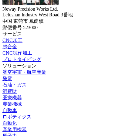
Neway Precision Works Ltd.
Lefushan Industry West Road 3番地
中国 東莞市 鳳崗鎮
郵便番号 523000
サービス
CNC加工
超合金
CNC試作加工
プロトタイピング
ソリューション
航空宇宙・航空産業
発電
石油・ガス
消費財
医療機器
農業機械
自動車
ロボティクス
自動化
産業用機器
原子力