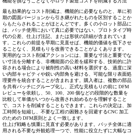
機能を損なうことなく小ロット製造コストを削減する方法
最も効果的なコスト削減は、機能的に必要なものと、単に初
期の図面バージョンから引き継がれたものを区別することか
らもたらされることがほとんどです。多くの小ロット部品に
は、バッチ使用において真に必要ではない、プロトタイプ時
代の公差、仕上げ注記、または形状の詳細が含まれていま
す。これらの前提を早期に見直せば、機能的価値を低下させ
ることなく、見積もりを改善できることがよくあります。
実用的なコスト削減アクションには、重要な寸法と重要でな
い寸法を分離する、非機能面の公差を緩和する、技術的に許
容される場合により被削性の高い材料を選択する、過度に深
い内部キャビティや鋭い内部角を避ける、可能な限り表面処
理要件を統合することが含まれます。購入者は、複数の部品
を共有バッチにグループ化し、正式な見積もりの前に DFM
レビューを依頼し、50、100、200 個などの段階的な数量を
比較して単価がいつから改善され始めるかを理解すること
で、コストを削減することもできます。これらの決定は、加
工時間を短縮し、不要な工程の困難さを回避する
CNC 加工
のための DFM
原則とよく一致します。
仕上げ戦略も慎重に見直す必要があります。バッチ全体に適
用される不要な外観処理一つで、性能に役立たずに大幅なコ