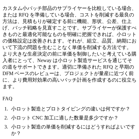
カスタム小バッチ部品のサプライヤーを比較している場合、
または RFQ を準備している場合、コストを削減する最良の
方法は、見積もりが確定する前に機能、形状、公差、仕上
げ、バッチ戦略を見直すことです。サプライヤーが保護すべ
きものと最適化可能なものを明確に把握できれば、小ロット
の価格設定は改善されます。それが、組立、品質、納期にお
いて下流の問題を生むことなく単価を削減する方法です。
より大きな生産決定の前に単価を制御したいと考えている購
入者にとって、Neway は
小ロット製造サービス
を通じてそ
の道をサポートできます。適切に準備された RFQ と早期の
DFM ベースのレビューは、プロジェクトが量産に近づく前
に、より費用対効果の高いバッチ計画を作成するのに役立ち
ます。
FAQ
小ロット製造とプロトタイピングの違いは何ですか？
小ロット CNC 加工に適した数量是多少ですか？
小ロット製造の単価を削減するにはどうすればよいです
か？