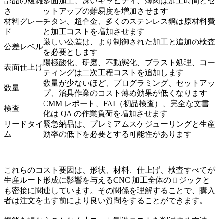
部品の複雑
多面加工、深いキャビティ、薄肉は加工時間とセ
さ
ットアップの難易度を増加させます
材料グレー
チタン、超合金、多くのステンレス鋼は原材料費
ド
と加工コストを増加させます
厳しい公差は、より制御された加工と追加の検査
公差レベル
を必要とします
陽極酸化、研磨、不動態化、ブラスト処理、コー
表面仕上げ
ティングは二次工程コストを追加します
数量が少ないほど、プログラミング、セットアッ
数量
プ、治具作業のコスト薄め効果が低くなります
CMM レポート、FAI（初品検査）、完全な文書
検査
化は QA の作業負荷を増加させます
リードタイ
緊急納品は、プレミアムスケジューリングと生産
ム
効率の低下を必要とする可能性があります
これらのコスト要因は、形状、材料、仕上げ、検査すべてが
生産ルート形成に影響を与える
CNC 加工
全体のロジックと
も密接に関連しています。その関係を理解することで、購入
者は注文を出す前により良い質問をすることができます。