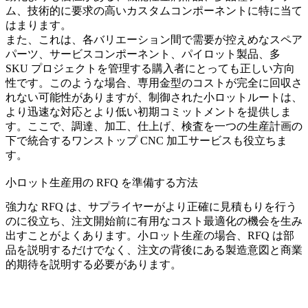
ム、技術的に要求の高いカスタムコンポーネントに特に当て
はまります。
また、これは、各バリエーション間で需要が控えめなスペア
パーツ、サービスコンポーネント、パイロット製品、多
SKU プロジェクトを管理する購入者にとっても正しい方向
性です。このような場合、専用金型のコストが完全に回収さ
れない可能性がありますが、制御された小ロットルートは、
より迅速な対応とより低い初期コミットメントを提供しま
す。ここで、調達、加工、仕上げ、検査を一つの生産計画の
下で統合する
ワンストップ CNC 加工サービス
も役立ちま
す。
小ロット生産用の RFQ を準備する方法
強力な RFQ は、サプライヤーがより正確に見積もりを行う
のに役立ち、注文開始前に有用なコスト最適化の機会を生み
出すことがよくあります。小ロット生産の場合、RFQ は部
品を説明するだけでなく、注文の背後にある製造意図と商業
的期待を説明する必要があります。