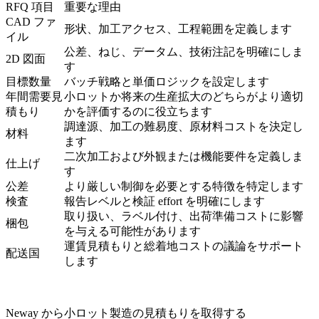
RFQ 項目
重要な理由
CAD ファ
形状、加工アクセス、工程範囲を定義します
イル
公差、ねじ、データム、技術注記を明確にしま
2D 図面
す
目標数量
バッチ戦略と単価ロジックを設定します
年間需要見
小ロットか将来の生産拡大のどちらがより適切
積もり
かを評価するのに役立ちます
調達源、加工の難易度、原材料コストを決定し
材料
ます
二次加工および外観または機能要件を定義しま
仕上げ
す
公差
より厳しい制御を必要とする特徴を特定します
検査
報告レベルと検証 effort を明確にします
取り扱い、ラベル付け、出荷準備コストに影響
梱包
を与える可能性があります
運賃見積もりと総着地コストの議論をサポート
配送国
します
Neway から小ロット製造の見積もりを取得する