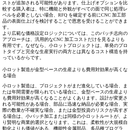
ストが追加される可能性があります。仕上げオプションを比
較する購入者は、特に機能と外観がすべての面で同じ処理レ
ベルを必要としない場合、RFQ を確定する前に
CNC 加工部
品の表面仕上げ
を検討することで恩恵を受けることができま
す。
より広範な価格設定ロジックについては、このバッチ志向の
アプローチは、汎用的な
CNC 加工コスト
だけを見るよりも
有用です。なぜなら、小ロットプロジェクトは、単発のプロ
トタイプと完全な生産実行の両方とは異なるコスト構造を持
っているからです。
小ロット製造が金型ベースの生産よりも費用対効果が高くな
る場合
小ロット製造は、プロジェクトがまだ進化している場合、ま
たは年間需要が限られている場合に、金型ベースの生産より
も費用対効果が高くなることがよくあります。設計が変更さ
れる可能性がある場合、部品に迅速な納品が必要な場合、実
際の数量が不確実な場合、または金型投資のリスクが高すぎ
る場合は、小バッチ加工または同様の小ロットルートが、よ
り賢明な商業的選択となります。これは、柔軟性が大規模自
動化よりも価値がある、機能性金属部品、多品種プログラ