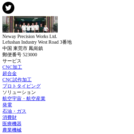
Neway Precision Works Ltd.
Lefushan Industry West Road 3番地
中国 東莞市 鳳崗鎮
郵便番号 523000
サービス
CNC加工
超合金
CNC試作加工
プロトタイピング
ソリューション
航空宇宙・航空産業
発電
石油・ガス
消費財
医療機器
農業機械