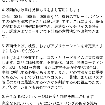
ない場合があります。
4. 段階的な数量は見積もりをより有用にします
20 個、50 個、100 個、300 個など、複数のブレークポイント
での価格を請求することは良い慣行です。これにより、単価
の変動をより明確に把握でき、最適なバッチサイズを特定
し、調達およびロールアウト計画の意思決定を改善できま
す。
5. 表面仕上げ、検査、およびアプリケーションを未定義のま
まにしないでください
仕上げおよび検査要件は、コストとリードタイムに直接影響
します。部品に陽極酸化、不動態化、研磨、特殊コーティン
グ、FAI、CMM 報告書、または材料認証が必要な場合は、
事前に明記する必要があります。また、どの寸法が真に重要
であるか、そしてプロセスをコスト、一貫性、またはリスク
管理のどれに最適化するべきかを判断するのに役立つため、
アプリケーションも共有すべきです。
6. 完全な RFQ パッケージは速度と精度を向上させます
完全な RFQ パッケージはエンジニアリングの仮定を減ら