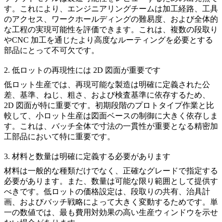
す。これにより、エンジニアリングチームは加工経路、工具
のアクセス、ワークホールディングの難易度、および全体的
な工程の実現可能性を評価できます。これは、複数の段取り
や
CNC 加工
を通じたより高度なルーティングを必要とする
部品にとって不可欠です。
2. 低ロットの再現性には 2D 図面が重要です
低ロット生産では、再現可能な製造は明確に定義された公
差、基準、ねじ、粗さ、および検査基準に依存するため、
2D 図面が特に重要です。初期段階のプロトタイプ作業と比
較して、小ロット生産は図面ベースの制御に大きく依存しま
す。これは、バッチ全体で寸法の一貫性が重要となる
精密加
工
部品において特に重要です。
3. 材料と数量は明確に定義する必要があります
材料は一般的な種類だけでなく、正確なグレードで指定する
必要があります。また、数量は可能な限り範囲として提供す
べきです。低ロットの価格設定は、段取りの共有、治具計
画、およびバッチ戦略によって大きく変動するためです。単
一の数値では、最も費用対効果の高い生産ウィンドウを示せ