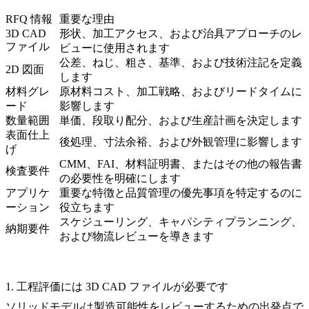
RFQ 情報
重要な理由
3D CAD
形状、加工アクセス、および治具アプローチのレ
ファイル
ビューに使用されます
公差、ねじ、粗さ、基準、および技術注記を定義
2D 図面
します
材料グレ
原材料コスト、加工戦略、およびリードタイムに
ード
影響します
数量範囲
単価、段取り配分、および生産計画を決定します
表面仕上
後処理、寸法余裕、および外観管理に影響します
げ
CMM、FAI、材料証明書、またはその他の報告書
検査要件
の必要性を明確にします
アプリケ
重要な特徴と品質管理の優先事項を特定するのに
ーション
役立ちます
スケジューリング、キャパシティプランニング、
納期要件
および物流レビューを導きます
1. 工程評価には 3D CAD ファイルが必要です
ソリッドモデルは製造可能性をレビューするための出発点で