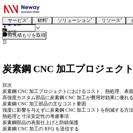
サービス
材料
ソリューション
リソース
日本語
即時見積もりを取得
炭素鋼 CNC 加工プロジェ
目次
炭素鋼 CNC 加工プロジェクトにおけるコスト、熱処理、表
高強度カスタム部品に炭素鋼 CNC 加工が費用対効果に優れ
炭素鋼 CNC 加工部品の主なコスト要因
強度に影響を与えずに炭素鋼 CNC 加工コストを削減する方
熱処理と寸法安定性の考慮事項
炭素鋼部品の表面仕上げと防錆保護
炭素鋼 CNC 加工の RFQ を送信する