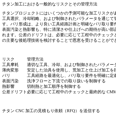
チタン加工における一般的なリスクとその管理方法
チタンプロジェクトにはいくつかの予測可能な加工リスクが
工具選択、冷却戦略、および制御されたパラメータを通じて
す。バリ形成は、より良い工具経路計画と明確なバリ取り要
表面汚染と熱影響も、特に清潔さや仕上げへの期待が高い部
れます。公差のドリフトは、必要に応じて工程中のチェックと
の主要な後処理技術
を検討することで恩恵を受けることがで
リスク
管理方法
工具摩耗
適切な工具、冷却、および制御されたパラメー
薄肉変形
安定した治具を使用し、荒加工と仕上げ加工を
バリ
工具経路を最適化し、バリ取り要件を明確に定
表面汚染
洗浄フローと下流での取り扱いを制御する
熱影響
切削熱と加工順序を制御する
公差ドリフト
必要に応じて工程中のチェックと最終的な CMM
チタン CNC 加工の見積もり依頼（RFQ）を送信する