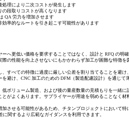
後処理により二次コストが発生します
りの段取りコストが高くなります
は QA 労力を増加させます
非効率的なルートを引き起こす可能性があります
ーへ更低い価格を要求することではなく、設計と RFQ の明
実際の性能を向上させないにもかかわらず加工が困難な特徴を
し、すべての特徴に過度に厳しい公差を割り当てることを避け
ーを避け、
CNC 加工のための DFM（製造配慮設計）
を通じて
、
低ボリューム製造
、および後の量産数量の見積もりを一緒に
ことがよくあります。サプライヤーが用途を弱めることなく材
加させる可能性があるため、チタンプロジェクトにおいて特に
差
に関するより広範なガイダンスを利用できます。