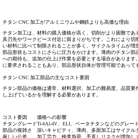
チタン CNC 加工がアルミニウムや鋼鉄よりも高価な理由
チタン加工は、材料の購入価格が高く、切削がより困難であ
具刃先やワークピース付近に留まりがちです。これにより切
い材料に比べて制限されることが多く、サイクルタイムが増
部品形状もコストにさらに圧力をかけます。薄肉のチタン部
への期待も、追加の仕上げ作業を必要とする場合があります
に要求されることもあり、部品形状自体が管理可能であって
チタン CNC 加工部品の主なコスト要因
チタン部品の価格は通常、材料選択、加工の難易度、品質要
し上げているかを理解する必要があります。
コスト要因
価格への影響
チタングレード
Ti-6Al-4V、ELI、ベータチタンなどの
部品の複雑さ
深いキャビティ、薄肉、多面加工はサイクル
厳しい公差
加工労力、検査負荷、手直しリスクが増加し