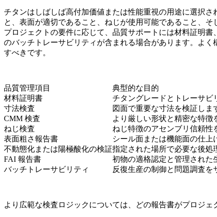
チタンはしばしば高付加価値または性能重視の用途に選択さ
と、表面が適切であること、ねじが使用可能であること、そ
プロジェクトの要件に応じて、品質サポートには材料証明書、
のバッチトレーサビリティが含まれる場合があります。よく
すべきです。
品質管理項目
典型的な目的
材料証明書
チタングレードとトレーサビ
寸法検査
図面で重要な寸法を検証しま
CMM 検査
より厳しい形状と精密な特徴
ねじ検査
ねじ特徴のアセンブリ信頼性
表面粗さ報告書
シール面または機能面の仕上
不動態化または陽極酸化の検証
指定された場所で必要な後処
FAI 報告書
初物の適格認定と管理された
バッチトレーサビリティ
反復生産の制御と問題調査を
より広範な検査ロジックについては、どの報告書がプロジェ