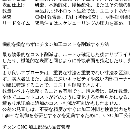
表面仕上げ
研磨、不動態化、陽極酸化、またはその他の
数量
単品および小ロット生産では、ユニットあた
検査
CMM 報告書、FAI（初物検査）、材料証明書
リードタイム
緊急注文はスケジューリングの圧力を高め、
機能を損なわずにチタン加工コストを削減する方法
最も効果的なコスト削減は、ルートが確定した後にサプライヤ
したり、機能的な表面と同じように外観表面を指定したり、
す。
より良いアプローチは、重要な寸法と重要でない寸法を区別
す。購入者はまた、過度に深いキャビティや鋭い内部コーナ
明確に特定することで、コストを削減できます。
数量レベルを比較することも有用です。購入者は、試作数量
全体でユニットコストがどのように変化するか明らかになる
積もり承認前に追加のコスト削減が可能かもしれません。
公差の見直しは、不要な精度がすぐに加工時間と検査労力を増
tighter な制御を必要とするかを定義するために、
CNC 加工公
チタン CNC 加工部品の品質管理