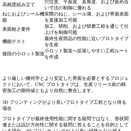
穴位置、平面度、直角度、および嵌め合
高精度組み立て
い寸法の制御に優れる
ねじおよびシール機
実際のねじ、シール溝、および界面表面
能
を直接加工可能
加工、研削、および研磨工程を通じて仕
表面粗さ要件
上げを制御可能
最終生産部品の性能に近いプロトタイプ
機能テスト
を生産
小ロット製造
へ拡張しやすい工程ルート
後段の小ロット製造
を作成
より厳しい幾何学とより安定した界面を必要とするプロジェ
クトにおいて、CNC プロトタイプは、生産リリース前の
精
密加工
の期待値ともより自然に整合します。
3D プリンティングがより良いプロトタイプ工程となり得る
場合
プロトタイプが最終使用性能に関する疑問ではなく、形状関
連または設計方向性に関する疑問に答えることを目的として
いる場合、3D プリンティングがより良い経路となり得ま