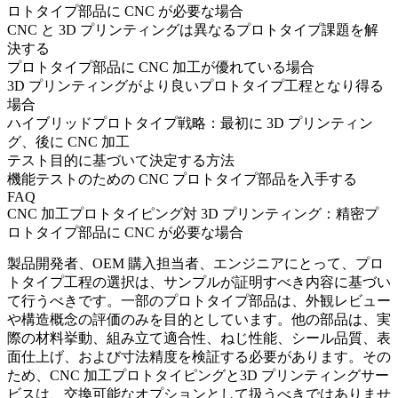
ロトタイプ部品に CNC が必要な場合
CNC と 3D プリンティングは異なるプロトタイプ課題を解
決する
プロトタイプ部品に CNC 加工が優れている場合
3D プリンティングがより良いプロトタイプ工程となり得る
場合
ハイブリッドプロトタイプ戦略：最初に 3D プリンティン
グ、後に CNC 加工
テスト目的に基づいて決定する方法
機能テストのための CNC プロトタイプ部品を入手する
FAQ
CNC 加工プロトタイピング対 3D プリンティング：精密プ
ロトタイプ部品に CNC が必要な場合
製品開発者、OEM 購入担当者、エンジニアにとって、プロ
トタイプ工程の選択は、サンプルが証明すべき内容に基づい
て行うべきです。一部のプロトタイプ部品は、外観レビュー
や構造概念の評価のみを目的としています。他の部品は、実
際の材料挙動、組み立て適合性、ねじ性能、シール品質、表
面仕上げ、および寸法精度を検証する必要があります。その
ため、
CNC 加工プロトタイピング
と
3D プリンティングサー
ビス
は、交換可能なオプションとして扱うべきではありませ