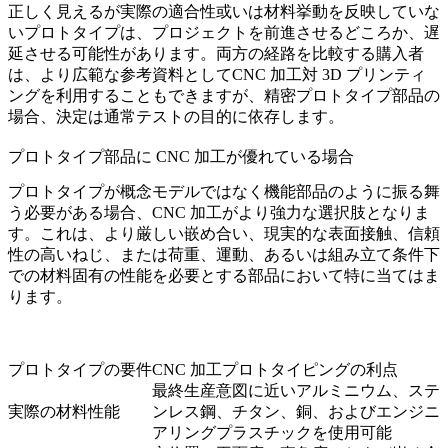
正しく見えるが実際の適合性或いは材料挙動を反映していな
いプロトタイプは、プロジェクトを前進させるどころか、遅
延させる可能性があります。両方の経路を比較する購入者
は、より広範な参考資料として
CNC 加工対 3D プリンティ
ング
を利用することもできますが、精密プロトタイプ部品の
場合、決定は通常テストの目的に依存します。
プロトタイプ部品に CNC 加工が優れている場合
プロトタイプが概念モデルではなく機能部品のように振る舞
う必要がある場合、CNC 加工がより強力な選択肢となりま
す。これは、より厳しい嵌め合い、現実的な表面接触、信頼
性の高いねじ、または荷重、運動、あるいは組み立て条件下
での材料固有の性能を必要とする部品において特に当てはま
ります。
プロトタイプの要件
CNC 加工プロトタイピングの利点
最終生産意図に近いアルミニウム、ステ
実際の材料性能
ンレス鋼、チタン、銅、およびエンジニ
アリングプラスチックを使用可能