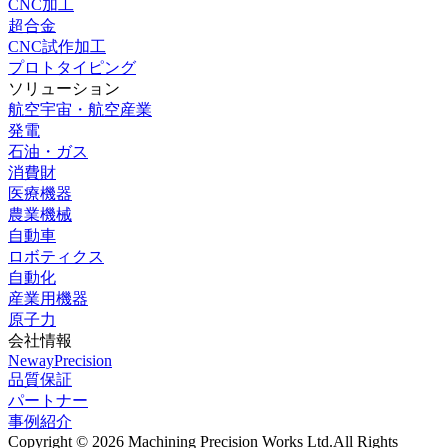
CNC加工
超合金
CNC試作加工
プロトタイピング
ソリューション
航空宇宙・航空産業
発電
石油・ガス
消費財
医療機器
農業機械
自動車
ロボティクス
自動化
産業用機器
原子力
会社情報
NewayPrecision
品質保証
パートナー
事例紹介
Copyright © 2026 Machining Precision Works Ltd.
All Rights