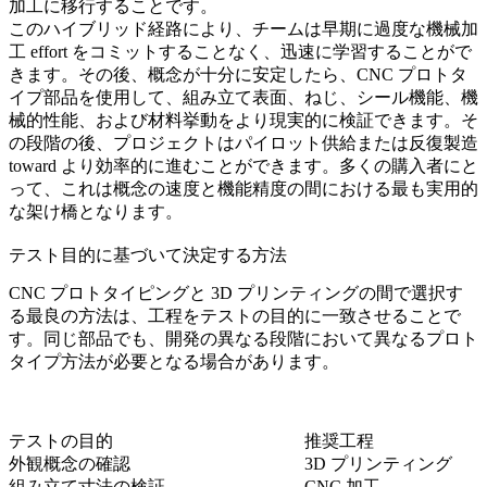
加工に移行することです。
このハイブリッド経路により、チームは早期に過度な機械加
工 effort をコミットすることなく、迅速に学習することがで
きます。その後、概念が十分に安定したら、CNC プロトタ
イプ部品を使用して、組み立て表面、ねじ、シール機能、機
械的性能、および材料挙動をより現実的に検証できます。そ
の段階の後、プロジェクトはパイロット供給または反復製造
toward より効率的に進むことができます。多くの購入者にと
って、これは概念の速度と機能精度の間における最も実用的
な架け橋となります。
テスト目的に基づいて決定する方法
CNC プロトタイピングと 3D プリンティングの間で選択す
る最良の方法は、工程をテストの目的に一致させることで
す。同じ部品でも、開発の異なる段階において異なるプロト
タイプ方法が必要となる場合があります。
テストの目的
推奨工程
外観概念の確認
3D プリンティング
組み立て寸法の検証
CNC 加工