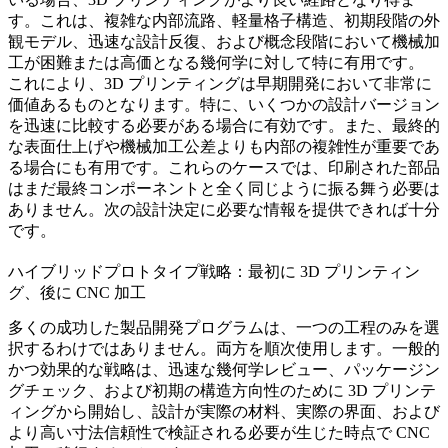
す。これは、複雑な内部流路、軽量格子構造、初期段階の外
観モデル、迅速な設計反復、および概念段階において機械加
工が困難または高価となる幾何学に対して特に有用です。
これにより、3D プリンティングは早期開発において非常に
価値あるものとなります。特に、いくつかの設計バージョン
を迅速に比較する必要がある場合に有効です。また、最終的
な表面仕上げや機械加工公差よりも内部の複雑性が重要であ
る場合にも有用です。これらのケースでは、印刷された部品
はまだ最終コンポーネントと全く同じように振る舞う必要は
ありません。次の設計決定に必要な情報を提供できれば十分
です。
ハイブリッドプロトタイプ戦略：最初に 3D プリンティン
グ、後に CNC 加工
多くの成功した製品開発プログラムは、一つの工程のみを選
択するわけではありません。両方を順次使用します。一般的
かつ効果的な戦略は、迅速な幾何学レビュー、パッケージン
グチェック、および初期の構造方向性のために 3D プリンテ
ィングから開始し、設計が実際の材料、実際の界面、および
より高い寸法信頼性で検証される必要が生じた時点で CNC