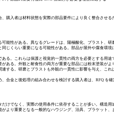
合、購入者は材料状態を実際の部品要件により良く整合させる
る可能性がある。異なるグレードは、陽極酸化、ブラスト、研
と同じくらい重要になる可能性がある。部品が屋外や腐食環境
に一般的である。これらは保護と視覚的一貫性の両方を必要とする用途
要がある。外観と耐食性の両方が重要な部品には粉末塗装がよ
関連する。研磨とブラストも外観の一貫性に影響を与え、これ
、合金と後処理の組み合わせを検討する購入者は、RFQ を
だけでなく、実際の使用条件に依存することが多い。構造用途に
がより重要となる一般的なハウジング、治具、ブラケット、また