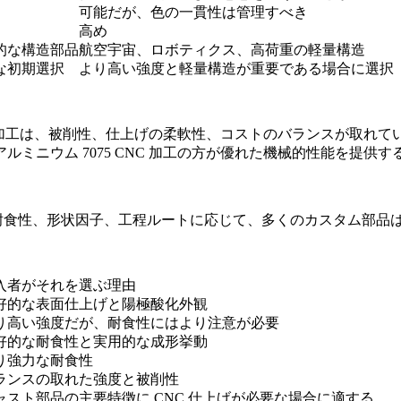
可能だが、色の一貫性は管理すべき
高め
的な構造部品
航空宇宙、ロボティクス、高荷重の軽量構造
な初期選択
より高い強度と軽量構造が重要である場合に選択
加工
は、被削性、仕上げの柔軟性、コストのバランスが取れて
アルミニウム 7075 CNC 加工
の方が優れた機械的性能を提供す
仕上げ、耐食性、形状因子、工程ルートに応じて、多くのカスタム
入者がそれを選ぶ理由
好的な表面仕上げと陽極酸化外観
り高い強度だが、耐食性にはより注意が必要
好的な耐食性と実用的な成形挙動
り強力な耐食性
ランスの取れた強度と被削性
ャスト部品の主要特徴に CNC 仕上げが必要な場合に適する