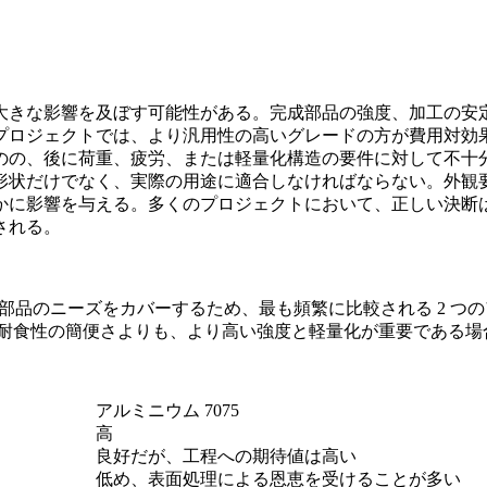
大きな影響を及ぼす可能性がある。完成部品の強度、加工の安
プロジェクトでは、より汎用性の高いグレードの方が費用対効
のの、後に荷重、疲労、または軽量化構造の要件に対して不十
形状だけでなく、実際の用途に適合しなければならない。外観
かに影響を与える。多くのプロジェクトにおいて、正しい決断
される。
 CNC 部品のニーズをカバーするため、最も頻繁に比較される 2 
トや耐食性の簡便さよりも、より高い強度と軽量化が重要である
アルミニウム 7075
高
良好だが、工程への期待値は高い
低め、表面処理による恩恵を受けることが多い