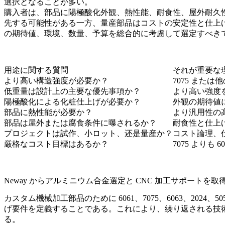
選択となることが多い。
購入者は、部品に陽極酸化外観、熱性能、耐食性、屋外耐久
先する可能性がある一方、量産部品はコストの安定性と仕上
の期待値、環境、数量、予算を総合的に考慮して選定すべき
用途に関する質問
それが重要な
より高い構造強度が必要か？
7075 また
低重量は設計上の主要な優先事項か？
より高い強度
陽極酸化による化粧仕上げが必要か？
外観の期待値に応
部品に熱性能が必要か？
より汎用性の
部品は屋外または腐食条件に曝されるか？
耐食性と仕上
プロジェクトは試作、小ロット、还是量産か？
コスト論理、
厳格なコスト目標はあるか？
7075 より
Neway からアルミニウム合金選定と CNC 加工サポートを取
カスタム機械加工部品のために 6061、7075、6063、2
げ要件を定義することである。これにより、繰り返される技術的な
る。