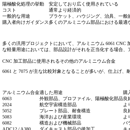
陽極酸化処理の挙動
安定しており広く使用されている
コスト
通常より経済的
一般的な用途
ブラケット、ハウジング、治具、一般
購入者向けガイダンス
多くのアルミニウム部品における最適
多くの汎用プロジェクトにおいて、
アルミニウム 6061 CNC 
な軽量用途においては、部品設計がそれを正当化する場合、
CNC 加工部品に使用されるその他のアルミニウム合金
6061 と 7075 が主な比較対象となることが多いが、
アルミニウム合金
適した用途
購
6063
外観部品、プロファイル、陽極酸化部品
良
2024
航空宇宙構造部品
よ
5052
プレート部品、耐食構造
良
5083
海洋および産業環境
よ
6082
構造および機械部品
バ
ADC12 / A380
ダイキャスト部品の後加工
キ