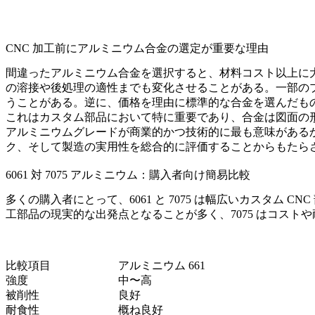
CNC 加工前にアルミニウム合金の選定が重要な理由
間違ったアルミニウム合金を選択すると、材料コスト以上に
の溶接や後処理の適性までも変化させることがある。一部の
うことがある。逆に、価格を理由に標準的な合金を選んだも
これはカスタム部品において特に重要であり、合金は図面の
アルミニウムグレードが商業的かつ技術的に最も意味がある
ク、そして製造の実用性を総合的に評価することからもたら
6061 対 7075 アルミニウム：購入者向け簡易比較
多くの購入者にとって、6061 と 7075 は幅広いカスタム
工部品の現実的な出発点となることが多く、7075 はコス
比較項目
アルミニウム 661
強度
中〜高
被削性
良好
耐食性
概ね良好