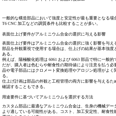
一般的な構造部品において強度と安定性が最も重要となる場
T6 CNC 加工
などの調質条件も比較することが多い。
表面仕上げ要件がアルミニウム合金の選択に与える影響
表面仕上げ要件はアルミニウム合金の選択に強く影響を与え
部品を外観重視で使用する場合は、仕上げの結果が基本強度
ある。
例えば、陽極酸化処理は 6061 および 6063 部品で特
だが、購入者は色むらや耐食性の期待値により注意を払う必
品や電子部品にはクロメート変換処理やアロジン処理がよく
る。
仕上げ計画は部品の外観と工程管理の両方に影響を与えるため
確認することもできる。
用途要件に基づいてアルミニウムを選択する方法
カスタム部品に最適なアルミニウム合金は、生身の機械データ
より適している可能性がある。コスト、加工安定性、耐食性能