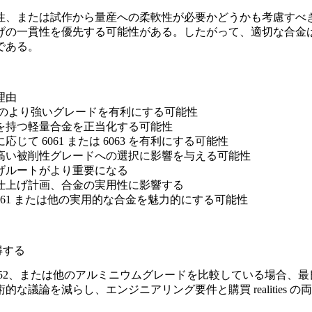
性、または試作から量産への柔軟性が必要かどうかも考慮すべ
げの一貫性を優先する可能性がある。したがって、適切な合金
である。
理由
は他のより強いグレードを有利にする可能性
を持つ軽量合金を正当化する可能性
じて 6061 または 6063 を有利にする可能性
高い被削性グレードへの選択に影響を与える可能性
げルートがより重要になる
仕上げ計画、合金の実用性に影響する
も 6061 または他の実用的な合金を魅力的にする可能性
得する
024、5052、または他のアルミニウムグレードを比較している
議論を減らし、エンジニアリング要件と購買 realities