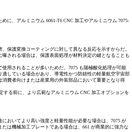
ために、
アルミニウム 6061-T6 CNC 加工
や
アルミニウム 7075-
磨、保護変換コーティングに対して異なる反応を示すからだ。
に曝される場合は、保護表面処理が材料決定の鍵となることも
で使用されることが多いためだ。7075 も陽極酸化処理が可能
り適している場合があり、導電性かつ防錆性の軽量航空宇宙部
は消費者向けまたは産業用の外装部品において重要となり得
確定する前に、より広範な
アルミニウム CNC 加工
オプションを
おいてより高い強度と軽量性能が必要な場合は、7075 が
は機械加工プレートである場合は、661 が商業的に強力な