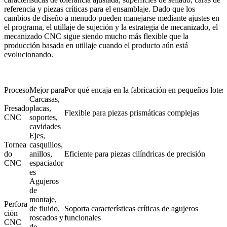
referencia y piezas críticas para el ensamblaje. Dado que los
cambios de diseño a menudo pueden manejarse mediante ajustes en
el programa, el utillaje de sujeción y la estrategia de mecanizado, el
mecanizado CNC sigue siendo mucho más flexible que la
producción basada en utillaje cuando el producto aún está
evolucionando.
Proceso
Mejor para
Por qué encaja en la fabricación en pequeños lotes
Carcasas,
Fresado
placas,
Flexible para piezas prismáticas complejas
CNC
soportes,
cavidades
Ejes,
Tornea
casquillos,
do
anillos,
Eficiente para piezas cilíndricas de precisión
CNC
espaciador
es
Agujeros
de
montaje,
Perfora
de fluido,
Soporta características críticas de agujeros
ción
roscados y
funcionales
CNC
de