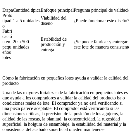
Etapa
Cantidad típica
Enfoque principal
Pregunta principal de validaci
Proto
Viabilidad del
tipad
1 a 5 unidades
¿Puede funcionar este diseño?
diseño
o
Fabri
cació
Estabilidad de
n en
20 a 500
¿Se puede fabricar y entregar
producción y
pequ
unidades
este lote de manera consistente
entrega
eños
lotes
Cómo la fabricación en pequeños lotes ayuda a validar la calidad del
producto
Una de las mayores fortalezas de la fabricación en pequeños lotes es
que ayuda a los compradores a validar la calidad del producto bajo
condiciones reales de lote. El comprador ya no está verificando si
una pieza parece aceptable. El comprador está verificando si las
dimensiones críticas, la precisión de la posición de los agujeros, la
calidad de las roscas, la planitud, la concentricidad, la rugosidad
superficial, la holgura de ensamblaje, la estabilidad del material y la
consistencia del acabado superficial pueden mantenerse