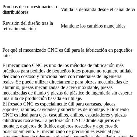
Pruebas de concesionarios o
Valida la demanda desde el canal de ve
distribuidores
Revisión del diseño tras la
Mantiene los cambios manejables
retroalimentación
Por qué el mecanizado CNC es útil para la fabricación en pequeños
lotes
El
mecanizado CNC
es uno de los métodos de fabricación más
prácticos para pedidos de pequeños lotes porque no requiere utillaje
dedicado costoso y funciona bien con materiales de ingeniería
reales. Se puede utilizar directamente para
piezas mecanizadas de
aluminio
,
piezas mecanizadas de acero inoxidable
,
piezas
mecanizadas de titanio
y
piezas de plástico de ingeniería
sin esperar
una ruta de producción basada en utillaje.
El
fresado CNC
es especialmente útil para carcasas, placas,
soportes, ranuras, cavidades y superficies de montaje. El
torneado
CNC
es ideal para ejes, casquillos, anillos, espaciadores y piezas
cilíndricas roscadas. La
perforación CNC
admite agujeros de
montaje, agujeros de fluido, agujeros roscados y agujeros de
posicionamiento. El
mecanizado de precisión
es esencial para
características de tolerancia ajustada, superficies de sellado, caras de