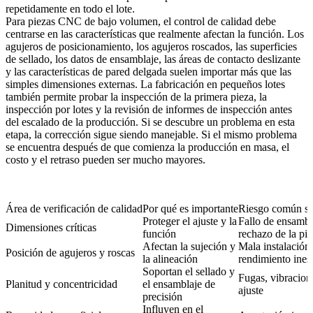
repetidamente en todo el lote.
Para piezas CNC de bajo volumen, el control de calidad debe
centrarse en las características que realmente afectan la función. Los
agujeros de posicionamiento, los agujeros roscados, las superficies
de sellado, los datos de ensamblaje, las áreas de contacto deslizante
y las características de pared delgada suelen importar más que las
simples dimensiones externas. La fabricación en pequeños lotes
también permite probar la inspección de la primera pieza, la
inspección por lotes y la revisión de informes de inspección antes
del escalado de la producción. Si se descubre un problema en esta
etapa, la corrección sigue siendo manejable. Si el mismo problema
se encuentra después de que comienza la producción en masa, el
costo y el retraso pueden ser mucho mayores.
Área de verificación de calidad
Por qué es importante
Riesgo común si 
Proteger el ajuste y la
Fallo de ensambl
Dimensiones críticas
función
rechazo de la pi
Afectan la sujeción y
Mala instalación
Posición de agujeros y roscas
la alineación
rendimiento ines
Soportan el sellado y
Fugas, vibracion
Planitud y concentricidad
el ensamblaje de
ajuste
precisión
Influyen en el