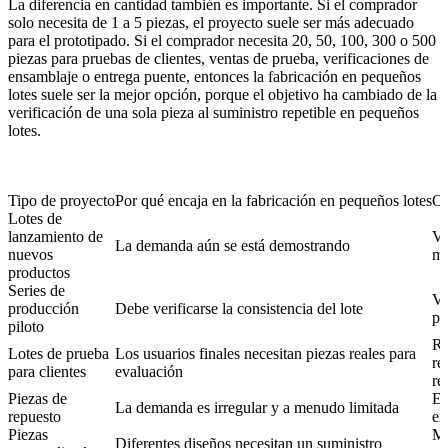
La diferencia en cantidad también es importante. Si el comprador
solo necesita de 1 a 5 piezas, el proyecto suele ser más adecuado
para el
prototipado
. Si el comprador necesita 20, 50, 100, 300 o 500
piezas para pruebas de clientes, ventas de prueba, verificaciones de
ensamblaje o entrega puente, entonces la fabricación en pequeños
lotes suele ser la mejor opción, porque el objetivo ha cambiado de la
verificación de una sola pieza al suministro repetible en pequeños
lotes.
Tipo de proyecto
Por qué encaja en la fabricación en pequeños lotes
Ob
Lotes de
lanzamiento de
Va
La demanda aún se está demostrando
nuevos
me
productos
Series de
Va
producción
Debe verificarse la consistencia del lote
pr
piloto
Re
Lotes de prueba
Los usuarios finales necesitan piezas reales para
re
para clientes
evaluación
re
Piezas de
Ev
La demanda es irregular y a menudo limitada
repuesto
ex
Piezas
Ma
Diferentes diseños necesitan un suministro