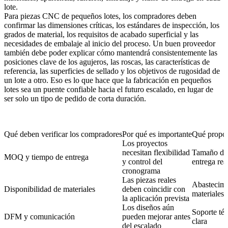
lote.
Para piezas CNC de pequeños lotes, los compradores deben
confirmar las dimensiones críticas, los estándares de inspección, los
grados de material, los requisitos de acabado superficial y las
necesidades de embalaje al inicio del proceso. Un buen proveedor
también debe poder explicar cómo mantendrá consistentemente las
posiciones clave de los agujeros, las roscas, las características de
referencia, las superficies de sellado y los objetivos de rugosidad de
un lote a otro. Eso es lo que hace que la fabricación en pequeños
lotes sea un puente confiable hacia el futuro escalado, en lugar de
ser solo un tipo de pedido de corta duración.
Qué deben verificar los compradores
Por qué es importante
Qué propor
Los proyectos
necesitan flexibilidad
Tamaño de 
MOQ y tiempo de entrega
y control del
entrega real
cronograma
Las piezas reales
Abastecimie
Disponibilidad de materiales
deben coincidir con
materiales
la aplicación prevista
Los diseños aún
Soporte téc
DFM y comunicación
pueden mejorar antes
clara
del escalado