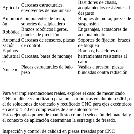
Bastidores de chasis,
Carcasas estructurales,
Agrícola
acoplamientos resistentes al
envolventes de maquinaria
desgaste
Automoci
Componentes de freno,
Bloques de motor, piezas de
ón
soportes de salpicadero
suspensión
Brazos robóticos ligeros,
Engranajes, actuadores de
Robótica
paneles de precisión
accionamiento
Automati
Carcasas de sensores, placas
Soportes de fijación, brazos
zación
de control
de bloqueo
Equipos
Bombas, bastidores de
industrial
Carcasas, bases de montaje
herramientas resistentes al
es
calor
Placas estructurales de bajo
Vasijas a presión, piezas
Nuclear
peso
blindadas contra radiación
Para ver implementaciones reales, explore el caso de
mecanizado
CNC multieje y anodizado para juntas robóticas en aluminio 6061
, o
el de
soluciones de torneado y rectificado CNC para ejes excéntricos
en acero 4140 en compresores de aire automotrices
.
Estos ejemplos ponen de manifiesto cómo la selección del material y
el contexto de aplicación determinan la estrategia de fresado.
Inspección y control de calidad en piezas fresadas por CNC