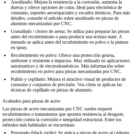
Anodizado
: Mejora la resistencia a la corrosión, aumenta la
dureza y ofrece opciones de color. Ideal para electrónica de
consumo, soportes aeroespaciales y escudos térmicos. Para más
detalles, consulte el artículo sobre
anodizado en piezas de
aluminio mecanizadas por CNC
.
Granallado / chorro de arena
: Se utiliza para preparar las piezas
antes del recubrimiento o para producir una textura mate. A
menudo se aplica antes del recubrimiento en polvo o la pintura
en spray.
Recubrimiento en polvo
: Ofrece una protección gruesa,
uniforme y resistente a impactos. Muy utilizado en aplicaciones
automotrices y de electrodomésticos. Más información sobre
recubrimiento en polvo para piezas mecanizadas por CNC
.
Pulido y cepillado
: Mejora el atractivo visual de productos de
consumo y conjuntos de precisión. Vea cómo se aplican las
técnicas de cepillado en piezas de aluminio
.
Acabados para piezas de acero
Las piezas de acero mecanizadas por CNC suelen requerir
recubrimientos o tratamientos que aporten resistencia al desgaste,
protección contra la corrosión e integridad estructural. Entre los
métodos más habituales se encuentran:
Pavonado (black oxide)
: Se aplica a piezas de acero al carbono