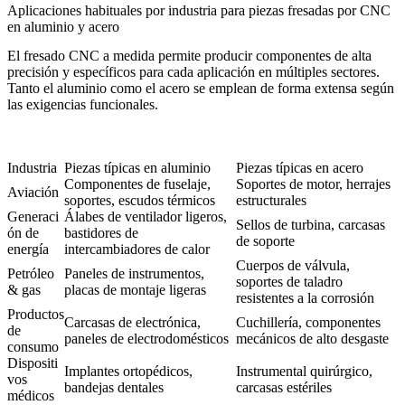
Aplicaciones habituales por industria para piezas fresadas por CNC
en aluminio y acero
El fresado CNC a medida permite producir componentes de alta
precisión y específicos para cada aplicación en múltiples sectores.
Tanto el aluminio como el acero se emplean de forma extensa según
las exigencias funcionales.
Industria
Piezas típicas en aluminio
Piezas típicas en acero
Componentes de fuselaje,
Soportes de motor, herrajes
Aviación
soportes, escudos térmicos
estructurales
Generaci
Álabes de ventilador ligeros,
Sellos de turbina, carcasas
ón de
bastidores de
de soporte
energía
intercambiadores de calor
Cuerpos de válvula,
Petróleo
Paneles de instrumentos,
soportes de taladro
& gas
placas de montaje ligeras
resistentes a la corrosión
Productos
Carcasas de electrónica,
Cuchillería, componentes
de
paneles de electrodomésticos
mecánicos de alto desgaste
consumo
Dispositi
Implantes ortopédicos,
Instrumental quirúrgico,
vos
bandejas dentales
carcasas estériles
médicos