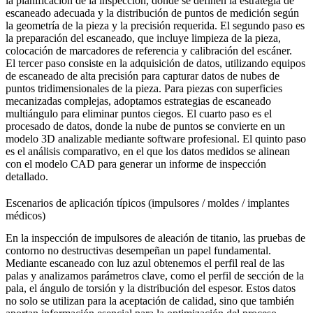
la planificación de la inspección, donde se definen la estrategia de
escaneado adecuada y la distribución de puntos de medición según
la geometría de la pieza y la precisión requerida. El segundo paso es
la preparación del escaneado, que incluye limpieza de la pieza,
colocación de marcadores de referencia y calibración del escáner.
El tercer paso consiste en la adquisición de datos, utilizando equipos
de escaneado de alta precisión para capturar datos de nubes de
puntos tridimensionales de la pieza. Para piezas con
superficies
mecanizadas complejas
, adoptamos estrategias de escaneado
multiángulo para eliminar puntos ciegos. El cuarto paso es el
procesado de datos, donde la nube de puntos se convierte en un
modelo 3D analizable mediante software profesional. El quinto paso
es el análisis comparativo, en el que los datos medidos se alinean
con el modelo CAD para generar un informe de inspección
detallado.
Escenarios de aplicación típicos (impulsores / moldes / implantes
médicos)
En la
inspección de impulsores de aleación de titanio
, las pruebas de
contorno no destructivas desempeñan un papel fundamental.
Mediante escaneado con luz azul obtenemos el perfil real de las
palas y analizamos parámetros clave, como el perfil de sección de la
pala, el ángulo de torsión y la distribución del espesor. Estos datos
no solo se utilizan para la aceptación de calidad, sino que también