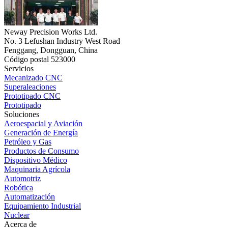
Neway Precision Works Ltd.
No. 3 Lefushan Industry West Road
Fenggang, Dongguan, China
Código postal 523000
Servicios
Mecanizado CNC
Superaleaciones
Prototipado CNC
Prototipado
Soluciones
Aeroespacial y Aviación
Generación de Energía
Petróleo y Gas
Productos de Consumo
Dispositivo Médico
Maquinaria Agrícola
Automotriz
Robótica
Automatización
Equipamiento Industrial
Nuclear
Acerca de