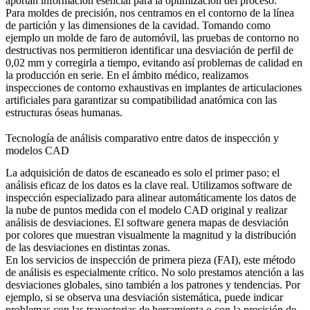
aportan información esencial para la optimización del proceso.
Para moldes de precisión, nos centramos en el contorno de la línea
de partición y las dimensiones de la cavidad. Tomando como
ejemplo un molde de faro de automóvil, las pruebas de contorno no
destructivas nos permitieron identificar una desviación de perfil de
0,02 mm y corregirla a tiempo, evitando así problemas de calidad en
la producción en serie. En el ámbito médico, realizamos
inspecciones de contorno exhaustivas en implantes de articulaciones
artificiales para garantizar su compatibilidad anatómica con las
estructuras óseas humanas.
Tecnología de análisis comparativo entre datos de inspección y
modelos CAD
La adquisición de datos de escaneado es solo el primer paso; el
análisis eficaz de los datos es la clave real. Utilizamos software de
inspección especializado para alinear automáticamente los datos de
la nube de puntos medida con el modelo CAD original y realizar
análisis de desviaciones. El software genera mapas de desviación
por colores que muestran visualmente la magnitud y la distribución
de las desviaciones en distintas zonas.
En los
servicios de inspección de primera pieza (FAI)
, este método
de análisis es especialmente crítico. No solo prestamos atención a las
desviaciones globales, sino también a los patrones y tendencias. Por
ejemplo, si se observa una desviación sistemática, puede indicar
problemas con las trayectorias de herramienta o con la precisión de