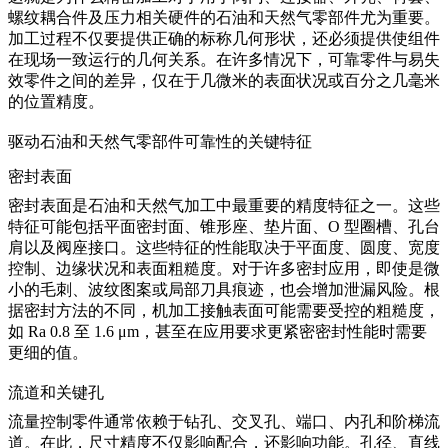
螺纹耦合件及压力相关硬件的石油和天然气零部件尤为重要。
加工过程不仅要提供正确的标称几何形状，还必须提供使组件
在现场一致运行的几何关系。在许多情况下，可靠零件与易失
效零件之间的差异，仅在于几微米的表面状况或百分之几毫米
的位置精度。
驱动石油和天然气零部件可靠性的关键特征
密封表面
密封表面是石油和天然气加工中最重要的精度特征之一。这些
特征可能包括平面密封面、锥形座、垫片面、O 型圈槽、孔台
肩以及阀座接口。这些特征的性能取决于平面度、圆度、宽度
控制、边缘状况和表面粗糙度。对于许多密封应用，即使是微
小的毛刺、波纹图案或局部刀具痕迹，也会增加泄漏风险。根
据密封方法的不同，机加工接触表面可能需要受控的粗糙度，
如 Ra 0.8 至 1.6 μm，甚至在应用要求更紧密密封性能时需要
更细的值。
流道和关键孔
流量控制零件通常依赖于钻孔、交叉孔、端口、内孔和阶梯流
道。在此，尺寸精度不仅影响配合，还影响功能。孔径、直线