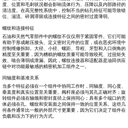
度、位置和毛刺状况都会影响流体行为、压降以及内部路径的
清洁度。在高完整性系统中，控制不当的钻孔特征可能导致错
位、湍流、碎屑滞留或连接特征之间的密封过渡薄弱。
螺纹和连接特征
石油和天然气零部件中的螺纹不仅仅用于紧固零件。它们可能
有助于形成耐压接头、定义密封元件的位置，或在恶劣环境中
控制维修拆卸。大径、小径、螺距、导程、牙型和入口倒角的
精度至关重要，因为糟糕的螺纹质量可能导致咬死、过扭矩失
效、啮合薄弱或泄漏。因此，螺纹连接器和适配器是油田供应
链中对功能最敏感的精密机加工组件之一。
同轴度和基准关系
当多个特征必须在一个组件中协同工作时，同轴度、同心度、
垂直度和真实位置至关重要。阀杆座必须与其孔正确对齐；旋
转组件必须在轴颈和密封直径上保持同心；具有多个端口的壳
体必须在孔、螺纹和安装面之间保持一致的位置关系。这些几
何条件通常比一般的外部尺寸更重要，因为它们决定了组件在
负载和压力下的行为方式。