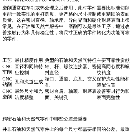
磨削通常在车削或热处理之后使用，此时零件需要比标准切削
更能一致实现的更好圆度、更严格的尺寸控制或更精细的表面
质量。这在密封直径、轴承座、导向界面和硬化耐磨表面上很
常见。在石油和天然气服务中，磨削可以是最终工序，通过改
善接触行为和几何稳定性，将尺寸正确的零件转化为功能可靠
的零件。
工艺
最佳精度作用
典型的石油和天然气特征
主要可靠性贡献
CNC
直径和同轴特
轴、杆、螺纹连接器、密
提高同心度和螺
车削
征控制
封直径
纹精度
CNC
端口、通道、底孔、交叉
保护流动性能和
孔和流道生成
钻削
孔
装配位置
CNC
最终尺寸和光
密封台肩、轴颈、耐磨表
改善密封行为和
磨削
洁度精整
面、关键孔
表面完整性
精密石油和天然气零件中哪些公差最重要
并非石油和天然气零件上的每个尺寸都需要相同的公差。最重