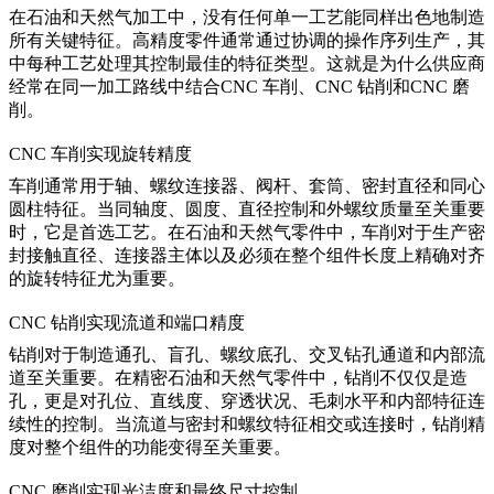
在石油和天然气加工中，没有任何单一工艺能同样出色地制造
所有关键特征。高精度零件通常通过协调的操作序列生产，其
中每种工艺处理其控制最佳的特征类型。这就是为什么供应商
经常在同一加工路线中结合
CNC 车削
、
CNC 钻削
和
CNC 磨
削
。
CNC 车削实现旋转精度
车削通常用于轴、螺纹连接器、阀杆、套筒、密封直径和同心
圆柱特征。当同轴度、圆度、直径控制和外螺纹质量至关重要
时，它是首选工艺。在石油和天然气零件中，车削对于生产密
封接触直径、连接器主体以及必须在整个组件长度上精确对齐
的旋转特征尤为重要。
CNC 钻削实现流道和端口精度
钻削对于制造通孔、盲孔、螺纹底孔、交叉钻孔通道和内部流
道至关重要。在精密石油和天然气零件中，钻削不仅仅是造
孔，更是对孔位、直线度、穿透状况、毛刺水平和内部特征连
续性的控制。当流道与密封和螺纹特征相交或连接时，钻削精
度对整个组件的功能变得至关重要。
CNC 磨削实现光洁度和最终尺寸控制