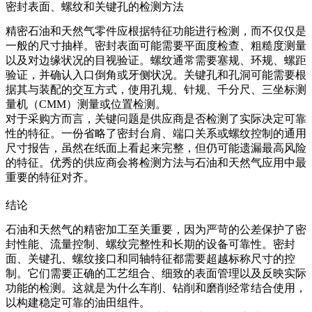
密封表面、螺纹和关键孔的检测方法
精密石油和天然气零件应根据特征功能进行检测，而不仅仅是
一般的尺寸抽样。密封表面可能需要平面度检查、粗糙度测量
以及对边缘状况的目视验证。螺纹通常需要塞规、环规、螺距
验证，并确认入口倒角或牙侧状况。关键孔和孔洞可能需要根
据其与装配的交互方式，使用孔规、针规、千分尺、三坐标测
量机（CMM）测量或位置检测。
对于采购方而言，关键问题是供应商是否检测了实际决定可靠
性的特征。一份省略了密封台肩、端口关系或螺纹控制的通用
尺寸报告，虽然在纸面上看起来完整，但仍可能遗漏最高风险
的特征。优秀的供应商会将检测方法与石油和天然气应用中最
重要的特征对齐。
结论
石油和天然气的精密加工至关重要，因为严苛的公差保护了密
封性能、流量控制、螺纹完整性和长期的设备可靠性。密封
面、关键孔、螺纹接口和同轴特征都需要超越标称尺寸的控
制。它们需要正确的工艺组合、细致的表面管理以及反映实际
功能的检测。这就是为什么车削、钻削和磨削经常结合使用，
以构建稳定可靠的油田组件。