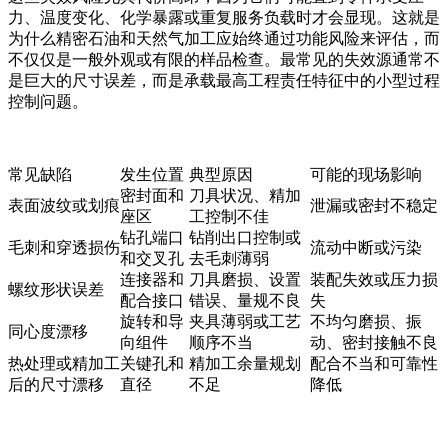
力、温度变化、化学暴露或重复服务负载时才会显现。这就是
为什么精密石油和天然气加工应始终通过功能风险来评估，而
不仅仅是一般外观或有限的样品检查。最常见的失效源通常不
是巨大的尺寸误差，而是承载最高工程责任特征中的小型过程
控制问题。
常见缺陷
发生位置
典型原因
可能的现场影响
密封面和
刀具状况、精加
表面波纹或划痕
泄漏或密封不稳定
座区
工控制不佳
钻孔端口
钻削出口控制或
毛刺和穿透损伤
流动中断或污染
和交叉孔
去毛刺薄弱
连接器和
刀具磨损、设置
装配失效或压力损
螺纹形状误差
配合接口
错误、量规不良
失
旋转和导
夹具薄弱或工艺
不均匀磨损、振
同心度漂移
向组件
顺序不当
动、密封接触不良
热处理或精加工
关键孔和
精加工余量规划
配合不当和可靠性
后的尺寸漂移
直径
不足
降低