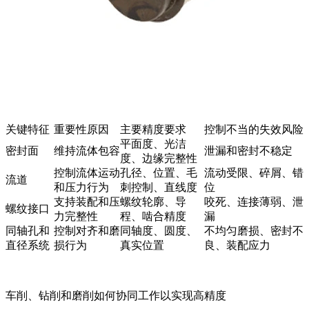
关键特征
重要性原因
主要精度要求
控制不当的失效风险
平面度、光洁
密封面
维持流体包容
泄漏和密封不稳定
度、边缘完整性
控制流体运动
孔径、位置、毛
流动受限、碎屑、错
流道
和压力行为
刺控制、直线度
位
支持装配和压
螺纹轮廓、导
咬死、连接薄弱、泄
螺纹接口
力完整性
程、啮合精度
漏
同轴孔和
控制对齐和磨
同轴度、圆度、
不均匀磨损、密封不
直径系统
损行为
真实位置
良、装配应力
车削、钻削和磨削如何协同工作以实现高精度