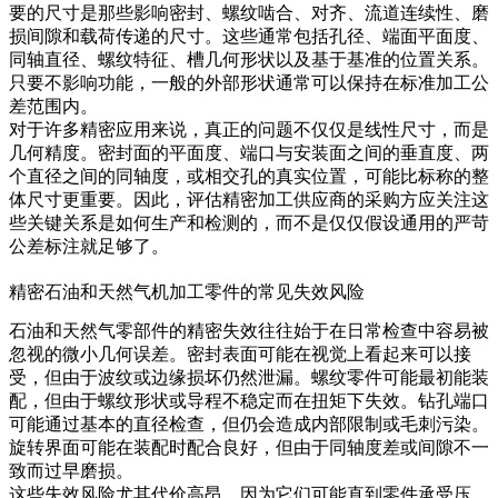
要的尺寸是那些影响密封、螺纹啮合、对齐、流道连续性、磨
损间隙和载荷传递的尺寸。这些通常包括孔径、端面平面度、
同轴直径、螺纹特征、槽几何形状以及基于基准的位置关系。
只要不影响功能，一般的外部形状通常可以保持在标准加工公
差范围内。
对于许多精密应用来说，真正的问题不仅仅是线性尺寸，而是
几何精度。密封面的平面度、端口与安装面之间的垂直度、两
个直径之间的同轴度，或相交孔的真实位置，可能比标称的整
体尺寸更重要。因此，评估精密加工供应商的采购方应关注这
些关键关系是如何生产和检测的，而不是仅仅假设通用的严苛
公差标注就足够了。
精密石油和天然气机加工零件的常见失效风险
石油和天然气零部件的精密失效往往始于在日常检查中容易被
忽视的微小几何误差。密封表面可能在视觉上看起来可以接
受，但由于波纹或边缘损坏仍然泄漏。螺纹零件可能最初能装
配，但由于螺纹形状或导程不稳定而在扭矩下失效。钻孔端口
可能通过基本的直径检查，但仍会造成内部限制或毛刺污染。
旋转界面可能在装配时配合良好，但由于同轴度差或间隙不一
致而过早磨损。
这些失效风险尤其代价高昂，因为它们可能直到零件承受压