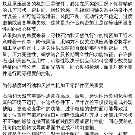
块及承压设备的机加工零部件，必须在恶劣的工况下保持精确
的几何形状。密封面、螺纹轮廓、孔径或同轴关系中的微小尺
寸误差，都可能导致泄漏、装配不良、流动行为不稳定、过度
磨损或设备早期失效。这就是为什么
精密加工
是保障油田设备
性能的核心环节。
从采购方的角度来看，寻找石油和天然气行业的精密加工通常
意味着一件事：降低风险。采购方不仅关注供应商能否将零件
加工至标称尺寸，更关注供应商能否保护那些控制密封、流
量、压力完整性、螺纹啮合及长期耐久性的功能特征。在许多
石油和天然气应用中，可靠性取决于供应商如何管理少数关键
特征的严苛公差、表面光洁度、同心度和检测，而非对整个零
件进行同等程度的控制。
为何精度对石油和天然气机加工零部件至关重要
石油和天然气零部件通常在高压、振动、磨蚀性污染和化学暴
露的环境下运行。在这些条件下，尺寸误差不仅仅是造成外观
缺陷，更会改变零件的功能。过于粗糙的密封面可能导致泄
漏；位置稍有偏差的端口可能降低流路对齐度；牙侧几何形状
不正确的螺纹连接可能降低装配强度或密封性能；同心度差的
孔可能在旋转或导向界面中造成不均匀磨损。
这就是为什么精密加工对于用于阀门、连接器、外壳、衬套、