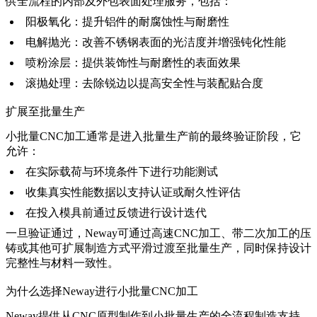
供全流程的内部及外包表面处理服务，包括：
阳极氧化
：提升铝件的耐腐蚀性与耐磨性
电解抛光
：改善不锈钢表面的光洁度并增强钝化性能
喷粉涂层
：提供装饰性与耐磨性的表面效果
滚抛处理
：去除锐边以提高安全性与装配贴合度
扩展至批量生产
小批量CNC加工通常是进入批量生产前的最终验证阶段，它
允许：
在实际载荷与环境条件下进行功能测试
收集真实性能数据以支持认证或耐久性评估
在投入模具前通过反馈进行设计迭代
一旦验证通过，Neway可通过高速CNC加工、带二次加工的压
铸或其他可扩展制造方式平滑过渡至
批量生产
，同时保持设计
完整性与材料一致性。
为什么选择Neway进行小批量CNC加工
Neway提供从
CNC原型制作
到
小批量生产
的全流程制造支持。