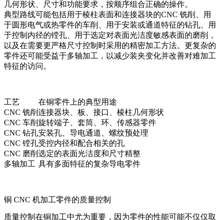
几何形状、尺寸和功能要求，按顺序组合正确的操作。
典型路线可能包括用于棱柱表面和连接器块的
CNC 铣削
、用
于圆形电气或热零件的车削、用于安装或通道特征的钻孔、用
于控制内径的镗孔、用于选定对表面光洁度敏感表面的磨削，
以及在需要更严格尺寸控制时采用的
精密加工
方法。更复杂的
零件还可能受益于多轴加工，以减少装夹变化并改善对难加工
特征的访问。
工艺
在铜零件上的典型用途
CNC 铣削
连接器块、板、接口、棱柱几何形状
CNC 车削
旋转端子、套筒、环、传感器零件
CNC 钻孔
安装孔、导电通道、螺纹预处理
CNC 镗孔
受控内径和配合相关的孔
CNC 磨削
选定的表面光洁度和尺寸精整
多轴加工
具有多面特征的复杂导电零件
铜 CNC 机加工零件的质量控制
质量控制在铜加工中尤为重要，因为零件的性能可能不仅仅取