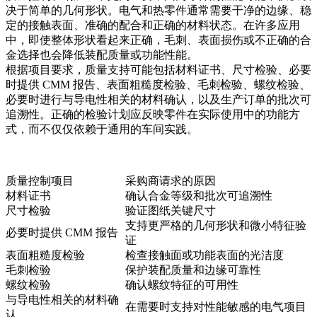
决于简单的几何形状。电气和热零件通常需要干净的边缘、稳
定的接触表面、准确的配合和正确的材料状态。在许多应用
中，即使整体形状看起来正确，毛刺、表面损伤或不正确的合
金选择也会降低装配质量或功能性能。
根据项目要求，质量支持可能包括材料证书、尺寸检验、必要
时提供 CMM 报告、表面粗糙度检验、毛刺检验、螺纹检验、
必要时进行与导电性相关的材料确认，以及生产订单的批次可
追溯性。正确的检验计划应反映零件在实际使用中的功能方
式，而不仅仅依赖于通用的车间实践。
质量控制项目
采购商请求的原因
材料证书
确认合金等级和批次可追溯性
尺寸检验
验证图纸关键尺寸
支持更严格的几何形状和微小特征验
必要时提供 CMM 报告
证
表面粗糙度检验
检查接触面或功能表面的光洁度
毛刺检验
保护装配质量和边缘可靠性
螺纹检验
确认螺纹特征的可用性
与导电性相关的材料确
在需要时支持对性能敏感的电气项目
认