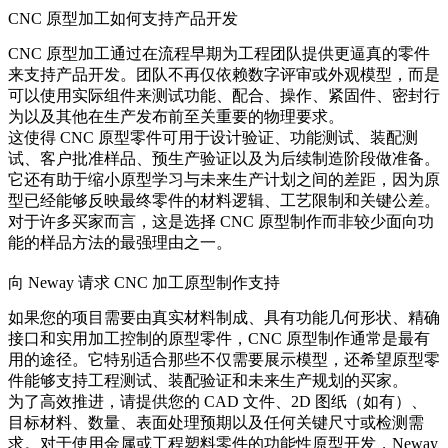
CNC 原型加工如何支持产品开发
CNC 原型加工通过在流程早期为工程团队提供更逼真的零件
来支持产品开发。团队不再仅依赖数字评审或外观模型，而是
可以使用实际组件来测试功能、配合、操作、紧固件、密封行
为以及其他在生产发布前至关重要的物理要求。
这使得 CNC 原型零件可用于设计验证、功能测试、装配测
试、客户批准样品、预生产验证以及为后续制造阶段做准备。
它还有助于缩小原型学习与未来生产计划之间的差距，因为原
型已经能够反映最终零件的材料逻辑、工艺限制和关键公差。
对于许多买家而言，这是选择 CNC 原型制作而非较少面向功
能的样品方法的最强理由之一。
向 Neway 请求 CNC 加工原型制作支持
如果您的项目需要由真实材料制成、具有功能几何形状、精确
接口和实用加工控制的原型零件，CNC 原型制作通常是最有
用的途径。它特别适合那些不仅需要展示模型，还希望原型零
件能够支持工程测试、装配验证和未来生产规划的买家。
为了高效推进，请提供您的 CAD 文件、2D 图纸（如有）、
目标材料、数量、表面处理预期以及任何关键尺寸或检测需
求。对于使用金属或工程塑料零件的功能性原型开发，Neway