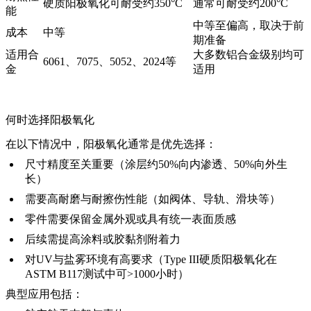
硬质阳极氧化可耐受约350°C
通常可耐受约200°C
能
中等至偏高，取决于前
成本
中等
期准备
适用合
大多数铝合金级别均可
6061、7075、5052、2024等
金
适用
何时选择阳极氧化
在以下情况中，阳极氧化通常是优先选择：
尺寸精度至关重要（涂层约50%向内渗透、50%向外生
长）
需要高耐磨与耐擦伤性能（如阀体、导轨、滑块等）
零件需要保留金属外观或具有统一表面质感
后续需提高涂料或胶黏剂附着力
对UV与盐雾环境有高要求（Type III硬质阳极氧化在
ASTM B117测试中可>1000小时）
典型应用包括：