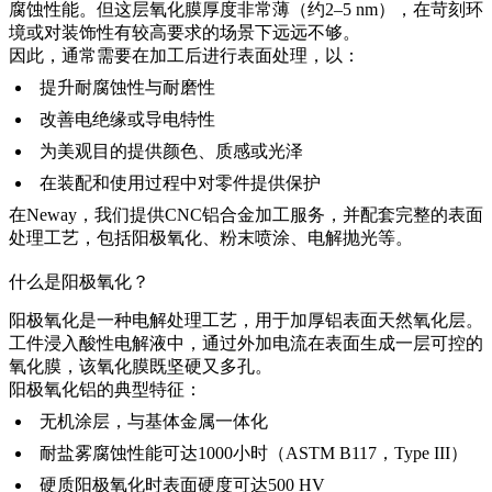
腐蚀性能。但这层氧化膜厚度非常薄（约2–5 nm），在苛刻环
境或对装饰性有较高要求的场景下远远不够。
因此，通常需要在加工后进行表面处理，以：
提升耐腐蚀性与耐磨性
改善电绝缘或导电特性
为美观目的提供颜色、质感或光泽
在装配和使用过程中对零件提供保护
在
Neway
，我们提供
CNC铝合金加工服务
，并配套完整的
表面
处理工艺
，包括阳极氧化、粉末喷涂、电解抛光等。
什么是阳极氧化？
阳极氧化是一种电解处理工艺，用于加厚铝表面天然氧化层。
工件浸入酸性电解液中，通过外加电流在表面生成一层可控的
氧化膜，该氧化膜既坚硬又多孔。
阳极氧化铝的典型特征：
无机涂层，与基体金属一体化
耐盐雾腐蚀性能可达1000小时（ASTM B117，Type III）
硬质阳极氧化时表面硬度可达500 HV