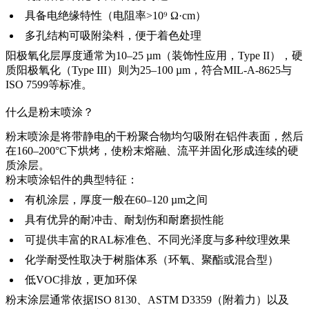
具备电绝缘特性（电阻率>10⁹ Ω·cm）
多孔结构可吸附染料，便于着色处理
阳极氧化层厚度通常为10–25 µm（装饰性应用，Type II），硬
质阳极氧化（Type III）则为25–100 µm，符合MIL-A-8625与
ISO 7599等标准。
什么是粉末喷涂？
粉末喷涂是将带静电的干粉聚合物均匀吸附在铝件表面，然后
在160–200°C下烘烤，使粉末熔融、流平并固化形成连续的硬
质涂层。
粉末喷涂铝件的典型特征：
有机涂层，厚度一般在60–120 µm之间
具有优异的耐冲击、耐划伤和耐磨损性能
可提供丰富的RAL标准色、不同光泽度与多种纹理效果
化学耐受性取决于树脂体系（环氧、聚酯或混合型）
低VOC排放，更加环保
粉末涂层通常依据ISO 8130、ASTM D3359（附着力）以及