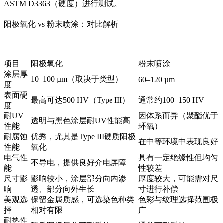
ASTM D3363（硬度）进行测试。
阳极氧化 vs 粉末喷涂：对比解析
项目
阳极氧化
粉末喷涂
涂层厚
10–100 µm（取决于类型）
60–120 µm
度
表面硬
最高可达500 HV（Type III）
通常约100–150 HV
度
耐UV
因体系而异（聚酯优于
透明与黑色涂层耐UV性能高
性能
环氧）
耐腐蚀
优秀，尤其是Type III硬质阳极
在中等环境中表现良好
性能
氧化
电气性
具有一定绝缘性但均匀
不导电，提供良好介电屏障
能
性较差
尺寸影
影响较小，涂层部分向内渗
厚度较大，可能需对尺
响
透、部分向外生长
寸进行补偿
美观选
保留金属质感，可选染色种类
色彩与纹理选择范围极
择
相对有限
广
耐热性