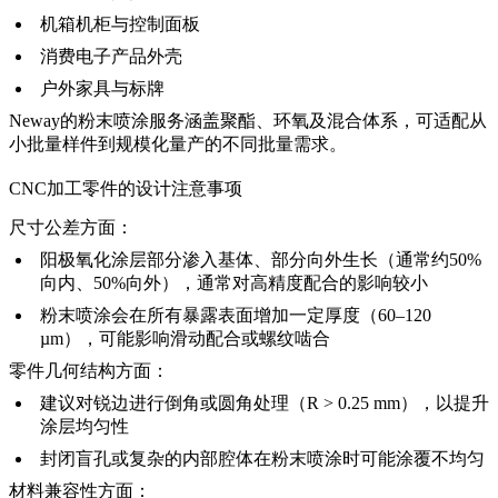
机箱机柜与控制面板
消费电子产品外壳
户外家具与标牌
Neway的
粉末喷涂服务
涵盖聚酯、环氧及混合体系，可适配从
小批量样件到规模化量产的不同批量需求。
CNC加工零件的设计注意事项
尺寸公差方面：
阳极氧化涂层部分渗入基体、部分向外生长（通常约50%
向内、50%向外），通常对高精度配合的影响较小
粉末喷涂会在所有暴露表面增加一定厚度（60–120
µm），可能影响滑动配合或螺纹啮合
零件几何结构方面：
建议对锐边进行倒角或圆角处理（R > 0.25 mm），以提升
涂层均匀性
封闭盲孔或复杂的内部腔体在粉末喷涂时可能涂覆不均匀
材料兼容性方面：