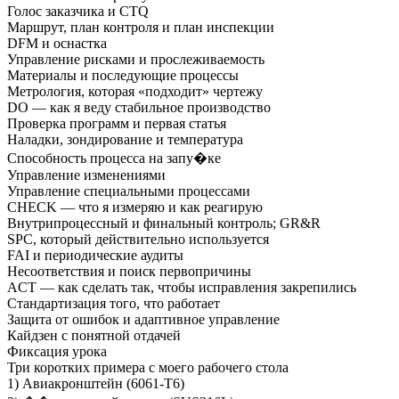
Голос заказчика и CTQ
Маршрут, план контроля и план инспекции
DFM и оснастка
Управление рисками и прослеживаемость
Материалы и последующие процессы
Метрология, которая «подходит» чертежу
DO — как я веду стабильное производство
Проверка программ и первая статья
Наладки, зондирование и температура
Способность процесса на запу�ке
Управление изменениями
Управление специальными процессами
CHECK — что я измеряю и как реагирую
Внутрипроцессный и финальный контроль; GR&R
SPC, который действительно используется
FAI и периодические аудиты
Несоответствия и поиск первопричины
ACT — как сделать так, чтобы исправления закрепились
Стандартизация того, что работает
Защита от ошибок и адаптивное управление
Кайдзен с понятной отдачей
Фиксация урока
Три коротких примера с моего рабочего стола
1) Авиакронштейн (6061-T6)