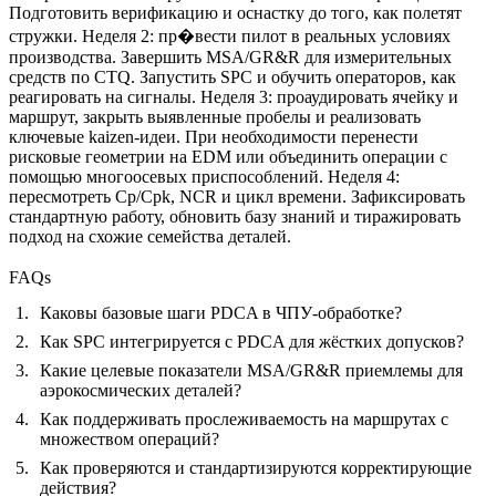
Подготовить верификацию и оснастку до того, как полетят
стружки. Неделя 2: пр�вести пилот в реальных условиях
производства. Завершить MSA/GR&R для измерительных
средств по CTQ. Запустить SPC и обучить операторов, как
реагировать на сигналы. Неделя 3: проаудировать ячейку и
маршрут, закрыть выявленные пробелы и реализовать
ключевые kaizen-идеи. При необходимости перенести
рисковые геометрии на EDM или объединить операции с
помощью многоосевых приспособлений. Неделя 4:
пересмотреть Cp/Cpk, NCR и цикл времени. Зафиксировать
стандартную работу, обновить базу знаний и тиражировать
подход на схожие семейства деталей.
FAQs
Каковы базовые шаги PDCA в ЧПУ-обработке?
Как SPC интегрируется с PDCA для жёстких допусков?
Какие целевые показатели MSA/GR&R приемлемы для
аэрокосмических деталей?
Как поддерживать прослеживаемость на маршрутах с
множеством операций?
Как проверяются и стандартизируются корректирующие
действия?