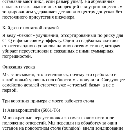
останавливают цикл, если размер ушёл). На абразивных
сплавах связка адаптивных коррекций с внутрипроцессным
зондированием удерживает детали «по центру допуска» без
постоянного присутствия инженера.
Кайдзен с понятной отдачей
Я веду «бэклог» улучшений, отсортированный по риску для
CTQ и финансовому эффекту. Один из надёжных «хитов» —
стратегия одного установа на многоосевом станке, которая
убирает переустановки и связанных с ними суммарных
погрешностей.
Фиксация урока
Мы записываем, что изменилось, почему это сработало и
какой новый уровень способности мы получили. Следующее
семейство деталей стартует уже «с третьей базы», а не с
первой.
Три коротких примера с моего рабочего стола
1) Авиакронштейн (6061-T6)
Многократные переустановки «размазывали» истинное
положение отверстий. Мы перешли на обработку за один
установ на поворотном столе (trunnion), ввели зондирование