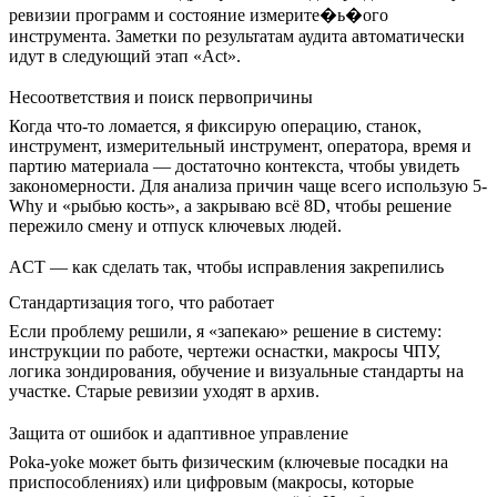
ревизии программ и состояние измерите�ь�ого
инструмента. Заметки по результатам аудита автоматически
идут в следующий этап «Act».
Несоответствия и поиск первопричины
Когда что-то ломается, я фиксирую операцию, станок,
инструмент, измерительный инструмент, оператора, время и
партию материала — достаточно контекста, чтобы увидеть
закономерности. Для анализа причин чаще всего использую 5-
Why и «рыбью кость», а закрываю всё 8D, чтобы решение
пережило смену и отпуск ключевых людей.
ACT — как сделать так, чтобы исправления закрепились
Стандартизация того, что работает
Если проблему решили, я «запекаю» решение в систему:
инструкции по работе, чертежи оснастки, макросы ЧПУ,
логика зондирования, обучение и визуальные стандарты на
участке. Старые ревизии уходят в архив.
Защита от ошибок и адаптивное управление
Poka-yoke может быть физическим (ключевые посадки на
приспособлениях) или цифровым (макросы, которые