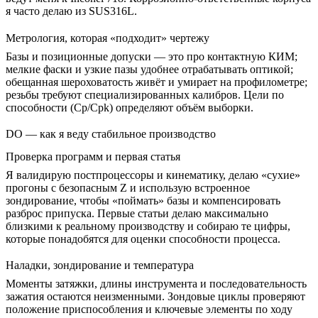
я часто делаю из
SUS316L
.
Метрология, которая «подходит» чертежу
Базы и позиционные допуски — это про контактную КИМ;
мелкие фаски и узкие пазы удобнее отрабатывать оптикой;
обещанная шероховатость живёт и умирает на профилометре;
резьбы требуют специализированных калибров. Цели по
способности (Cp/Cpk) определяют объём выборки.
DO — как я веду стабильное производство
Проверка программ и первая статья
Я валидирую постпроцессоры и кинематику, делаю «сухие»
прогоны с безопасным Z и использую встроенное
зондирование, чтобы «поймать» базы и компенсировать
разброс припуска. Первые статьи делаю максимально
близкими к реальному производству и собираю те цифры,
которые понадобятся для оценки способности процесса.
Наладки, зондирование и температура
Моменты затяжки, длины инструмента и последовательность
зажатия остаются неизменными. Зондовые циклы проверяют
положение приспособления и ключевые элементы по ходу