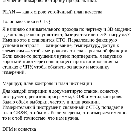
«тушения пожаров» в сторону профилактики.
PLAN — как я строю устойчивый план качества
Голос заказчика и CTQ
Я начинаю с внимательного прохода по чертежу и 3D-модели:
где деталь реально уплотняет, базируется или несёт нагрузку?
Именно это и становится CTQ. Параллельно фиксирую
условия контроля — базирование, температуру, доступ к
элементам — чтобы метрология отвечала реальной функции.
Если какие-то допущения нужно подтвердить, я запускаю
короткий цикл через наш
процесс прототипирования на
станках с ЧПУ
, чтобы обкатать оснастку и методику
измерений.
Маршрут, план контроля и план инспекции
Для каждой операции я документирую станок, оснастку,
инструмент, ревизию программы, СОЖ и метод контроля.
Задаю объём выборки, частоту и план реакции.
Измерительный инструмент, связанный с CTQ, попадает в
план GR&R, чтобы мы были уверены, что измеряем именно
то и с той точностью, что нам нужна.
DFM и оснастка