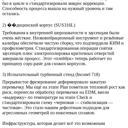
баз в цикле и стандартизировали макрос коррекции.
Способность процесса вышла на нужный уровень и там
осталась.
2) ��дицинский корпус (SUS316L)
Требования к внутренней шероховатости и заусенцам были
очень жёсткие. Низковибрационный инструмент и резьбовые
калибры обеспечили чистую сборку, что подтвердили КИМ и
профилометрия. Стандартизированная операция снятия
заусенцев плюс электрополировка критичных отверстий
завершили процесс. Этот «плейбук» теперь работает по
принципу copy-paste для схожих корпусов.
3) Испытательный турбинный стенд (Inconel 718)
Прерывистое фрезерование деформировало зажатую
перемычку. Мы ещё на этапе Plan пометили тепловой рост как
риск, перенесли обработку перемычки на EDM, ввели
«выдержку» по температуре на этапе Check и
стандартизировали схему «черновая — стабилизация —
чистовая». Это стало нашим дефолтным подходом для
агрессивных геометрий из никелевых сплавов.
Инфраструктура, которая делает всё это возможным