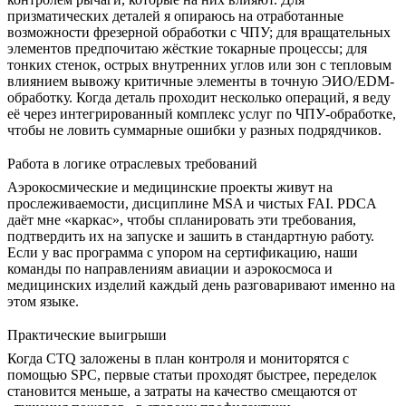
призматических деталей я опираюсь на отработанные
возможности фрезерной обработки с ЧПУ
; для вращательных
элементов предпочитаю жёсткие
токарные процессы
; для
тонких стенок, острых внутренних углов или зон с тепловым
влиянием вывожу критичные элементы в точную
ЭИО/EDM-
обработку
. Когда деталь проходит несколько операций, я веду
её через интегрированный
комплекс услуг по ЧПУ-обработке
,
чтобы не ловить суммарные ошибки у разных подрядчиков.
Работа в логике отраслевых требований
Аэрокосмические и медицинские проекты живут на
прослеживаемости, дисциплине MSA и чистых FAI. PDCA
даёт мне «каркас», чтобы спланировать эти требования,
подтвердить их на запуске и зашить в стандартную работу.
Если у вас программа с упором на сертификацию, наши
команды по направлениям
авиации и аэрокосмоса
и
медицинских изделий
каждый день разговаривают именно на
этом языке.
Практические выигрыши
Когда CTQ заложены в план контроля и мониторятся с
помощью SPC, первые статьи проходят быстрее, переделок
становится меньше, а затраты на качество смещаются от