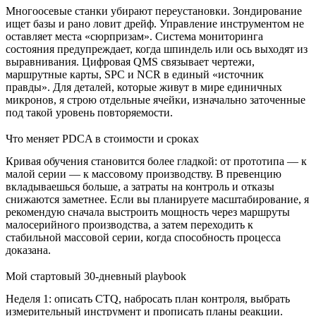
Многоосевые станки убирают переустановки. Зондирование
ищет базы и рано ловит дрейф. Управление инструментом не
оставляет места «сюрпризам». Система мониторинга
состояния предупреждает, когда шпиндель или ось выходят из
выравнивания. Цифровая QMS связывает чертежи,
маршрутные карты, SPC и NCR в единый «источник
правды». Для деталей, которые живут в мире единичных
микронов, я строю отдельные ячейки, изначально заточенные
под такой уровень повторяемости.
Что меняет PDCA в стоимости и сроках
Кривая обучения становится более гладкой: от прототипа — к
малой серии — к массовому производству. В превенцию
вкладываешься больше, а затраты на контроль и отказы
снижаются заметнее. Если вы планируете масштабирование, я
рекомендую сначала выстроить мощность через
маршруты
малосерийного производства
, а затем переходить к
стабильной
массовой серии
, когда способность процесса
доказана.
Мой стартовый 30-дневный playbook
Неделя 1: описать CTQ, набросать план контроля, выбрать
измерительный инструмент и прописать планы реакции.