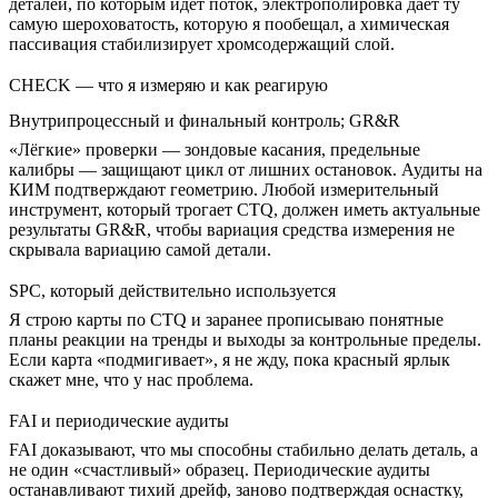
деталей, по которым идёт поток,
электрополировка
даёт ту
самую шероховатость, которую я пообещал, а
химическая
пассивация
стабилизирует хромсодержащий слой.
CHECK — что я измеряю и как реагирую
Внутрипроцессный и финальный контроль; GR&R
«Лёгкие» проверки — зондовые касания, предельные
калибры — защищают цикл от лишних остановок. Аудиты на
КИМ подтверждают геометрию. Любой измерительный
инструмент, который трогает CTQ, должен иметь актуальные
результаты GR&R, чтобы вариация средства измерения не
скрывала вариацию самой детали.
SPC, который действительно используется
Я строю карты по CTQ и заранее прописываю понятные
планы реакции на тренды и выходы за контрольные пределы.
Если карта «подмигивает», я не жду, пока красный ярлык
скажет мне, что у нас проблема.
FAI и периодические аудиты
FAI доказывают, что мы способны стабильно делать деталь, а
не один «счастливый» образец. Периодические аудиты
останавливают тихий дрейф, заново подтверждая оснастку,