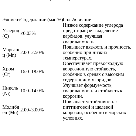
Элемент
Содержание (мас.%)
Роль/влияние
Низкое содержание углерода
Углерод
предотвращает выделение
≤0.03%
(C)
карбидов, улучшая
свариваемость.
Повышает вязкость и прочность,
Маргане
2.00–2.50%
особенно при низких
ц (Mn)
температурах.
Обеспечивает превосходную
Хром
коррозионную стойкость,
16.0–18.0%
(Cr)
особенно в средах с высоким
содержанием хлоридов.
Улучшает формуемость,
Никель
10.0–14.0%
свариваемость и стойкость к
(Ni)
коррозии.
Повышает устойчивость к
Молибд
питтинговой и щелевой
2.00–3.00%
ен (Mo)
коррозии, особенно в морских
условиях.