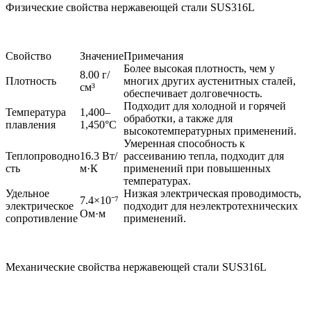
Физические свойства нержавеющей стали SUS316L
Свойство
Значение
Примечания
Более высокая плотность, чем у
8.00 г/
Плотность
многих других аустенитных сталей,
см³
обеспечивает долговечность.
Подходит для холодной и горячей
Температура
1,400–
обработки, а также для
плавления
1,450°C
высокотемпературных применений.
Умеренная способность к
Теплопроводно
16.3 Вт/
рассеиванию тепла, подходит для
сть
м·К
применений при повышенных
температурах.
Удельное
Низкая электрическая проводимость,
7.4×10⁻⁷
электрическое
подходит для неэлектротехнических
Ом·м
сопротивление
применений.
Механические свойства нержавеющей стали SUS316L