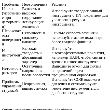
Проблема
Первопричина
Решение
Наклеп
Вязкость и
Используйте твердосплавный
(упрочнени
высокое
инструмент с TiN-покрытием для
е при
содержание
увеличения ресурса
деформаци
легирующих
инструмента.
и)
элементов
Шероховат
Склонность к
Снизьте скорость резания и
ость
сильному
используйте малые подачи для
поверхност
наклепу
более гладкого финиша.
и
Высокая
Используйте
Износ
твердость и
высокоэффективные покрытия,
инструмент
абразивный
например TiAlN, чтобы снизить
а
характер
трение и износ инструмента.
Остаточные
Выполните отжиг для снятия
Неточность
напряжения
напряжений перед
размеров
после обработки
прецизионной обработкой.
Используйте СОЖ высокого
Проблемы
Непрерывная,
давления и оптимизируйте
управления
вязкая стружка
геометрию инструмента для
стружкой
дробления стружки.
Оптимизированные стратегии обработки