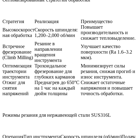
Стратегия
Реализация
Преимущество
Повышает
Высокоскорост
Скорость шпинделя:
производительность и
ная обработка
1,200–2,000 об/мин
снижает тепловыделение.
Резание в
Встречное
Улучшает качество
направлении
фрезерование
поверхности (Ra 1.6–3.2
вращения
(Climb Milling)
мкм).
инструмента
Оптимизация
Трохоидальное
Минимизирует силы
траектории
фрезерование для
резания, снижая прогиб и
инструмента
глубоких карманов
износ инструмента.
Отжиг для
Преднагрев до 650°C
Снижает остаточные
снятия
на 1 час на каждый
напряжения и повышает
напряжений
дюйм толщины
точность обработки.
Режимы резания для нержавеющей стали SUS316L
Операция
Тип инструмента
Скорость шпинделя (об/мин)
Подача 