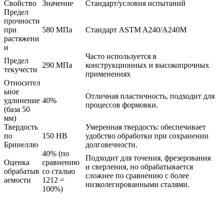
Свойство
Значение
Стандарт/условия испытаний
Предел
прочности
при
580 МПа
Стандарт ASTM A240/A240M
растяжени
и
Часто используется в
Предел
290 МПа
конструкционных и высокопрочных
текучести
применениях
Относител
ьное
Отличная пластичность, подходит для
удлинение
40%
процессов формовки.
(база 50
мм)
Твердость
Умеренная твердость: обеспечивает
по
150 HB
удобство обработки при сохранении
Бринеллю
долговечности.
40% (по
Подходит для точения, фрезерования
Оценка
сравнению
и сверления, но обрабатывается
обрабатыв
со сталью
сложнее по сравнению с более
аемости
1212 =
низколегированными сталями.
100%)