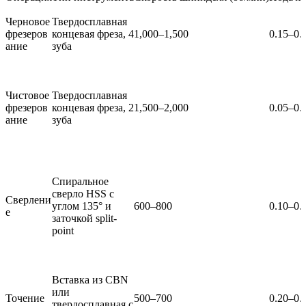
Черновое
Твердосплавная
фрезеров
концевая фреза, 4
1,000–1,500
0.15–0.
ание
зуба
Чистовое
Твердосплавная
фрезеров
концевая фреза, 2
1,500–2,000
0.05–0.
ание
зуба
Спиральное
сверло HSS с
Сверлени
углом 135° и
600–800
0.10–0.
е
заточкой split-
point
Вставка из CBN
или
Точение
500–700
0.20–0.
твердосплавная с