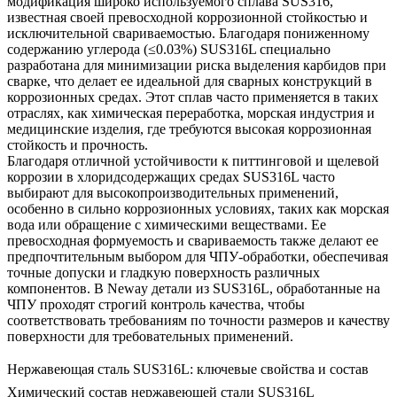
модификация широко используемого сплава SUS316,
известная своей превосходной коррозионной стойкостью и
исключительной свариваемостью. Благодаря пониженному
содержанию углерода (≤0.03%) SUS316L специально
разработана для минимизации риска выделения карбидов при
сварке, что делает ее идеальной для сварных конструкций в
коррозионных средах. Этот сплав часто применяется в таких
отраслях, как химическая переработка, морская индустрия и
медицинские изделия, где требуются высокая коррозионная
стойкость и прочность.
Благодаря отличной устойчивости к питтинговой и щелевой
коррозии в хлоридсодержащих средах SUS316L часто
выбирают для высокопроизводительных применений,
особенно в сильно коррозионных условиях, таких как морская
вода или обращение с химическими веществами. Ее
превосходная формуемость и свариваемость также делают ее
предпочтительным выбором для
ЧПУ-обработки
, обеспечивая
точные допуски и гладкую поверхность различных
компонентов. В Neway
детали из SUS316L, обработанные на
ЧПУ
проходят строгий контроль качества, чтобы
соответствовать требованиям по точности размеров и качеству
поверхности для требовательных применений.
Нержавеющая сталь SUS316L: ключевые свойства и состав
Химический состав нержавеющей стали SUS316L