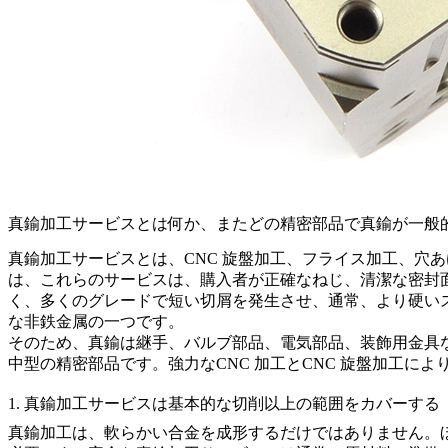
真鍮加工サービスとは何か、またどの精密部品で真鍮が一般
真鍮加工サービス
とは、CNC 旋盤加工、フライス加工、
は、これらのサービスは、購入者が正確なねじ、清潔な密封
く、多くのグレードで短い切屑を発生させ、通常、より硬い
な非鉄金属の一つです。
そのため、真鍮は継手、バルブ部品、電気部品、装飾用金具
中型の精密部品です。強力な
CNC 加工
と
CNC 旋盤加工
によ
1. 真鍮加工サービスは基本的な切削以上の範囲をカバーする
真鍮加工は、軟らかい合金を成形するだけではありません。