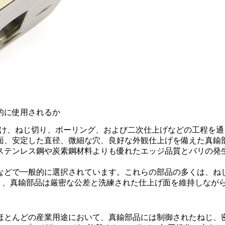
的に使用されるか
穴あけ、ねじ切り、ボーリング、および二次仕上げなどの工程を
面、安定した直径、微細な穴、良好な外観仕上げを備えた真鍮
ステンレス鋼や炭素鋼材料よりも優れたエッジ品質とバリの発
などで一般的に選択されています。これらの部品の多くは、ね
り、真鍮部品は厳密な公差と洗練された仕上げ面を維持しなが
ほとんどの産業用途において、真鍮部品には制御されたねじ、