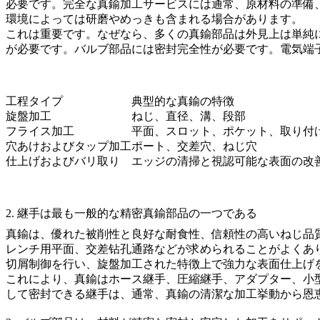
必要です。完全な真鍮加工サービスには通常、原材料の準備、
環境によっては研磨やめっきも含まれる場合があります。
これは重要です。なぜなら、多くの真鍮部品は外見上は単純
が必要です。バルブ部品には密封完全性が必要です。電気端
工程タイプ
典型的な真鍮の特徴
旋盤加工
ねじ、直径、溝、段部
フライス加工
平面、スロット、ポケット、取り付
穴あけおよびタップ加工
ポート、交差穴、ねじ穴
仕上げおよびバリ取り
エッジの清掃と視認可能な表面の改
2. 継手は最も一般的な精密真鍮部品の一つである
真鍮は、優れた被削性と良好な耐食性、信頼性の高いねじ品
レンチ用平面、交差钻孔通路などが求められることがよくあ
切屑制御を行い、旋盤加工された特徴上で強力な表面仕上げ
これにより、真鍮はホース継手、圧縮継手、アダプター、小
して密封できる継手は、通常、真鍮の清潔な加工挙動から恩