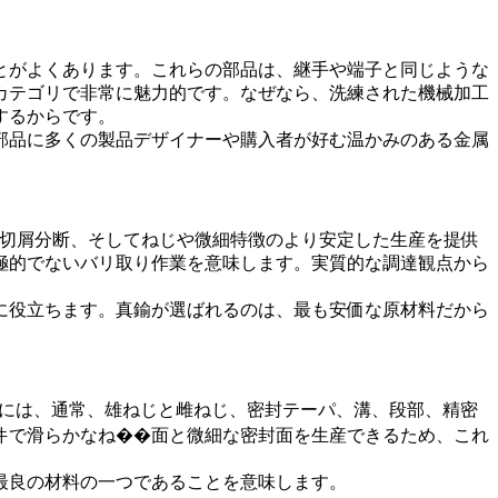
とがよくあります。これらの部品は、継手や端子と同じような
カテゴリで非常に魅力的です。なぜなら、洗練された機械加工
するからです。
部品に多くの製品デザイナーや購入者が好む温かみのある金属
良い切屑分断、そしてねじや微細特徴のより安定した生産を提供
極的でないバリ取り作業を意味します。実質的な調達観点から
に役立ちます。真鍮が選ばれるのは、最も安価な原材料だから
には、通常、雄ねじと雌ねじ、密封テーパ、溝、段部、精密
件で滑らかなね��面と微細な密封面を生産できるため、これ
最良の材料の一つであることを意味します。