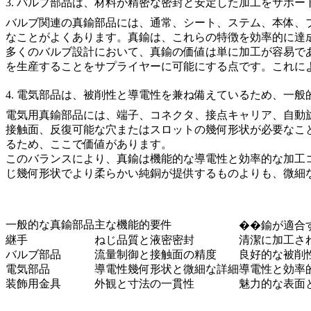
3. バルブ部品は、材料が精密な密封と安定した加工をサポ
バルブ関連の真鍮部品には、通常、シート、ステム、本体、
なことがよくあります。真鍮は、これらの特徴を効率的に達
多くのバルブ設計において、真鍮の価値は単に加工が容易で
を生産することをサプライヤーに可能にする点です。これに
4. 電気部品は、被削性と導電性を兼ね備えているため、一般
電気用真鍮部品には、端子、コネクタ、接点キャリア、自動
接触面、反復可能な穴またはスロットの幾何形状が必要なこ
るため、ここで価値があります。
このバランスにより、真鍮は機能的な導電性と効率的な加工
じ幾何形状でより柔らかい純銅が提供するものよりも、微細
一般的な真鍮部品
主な機能的要件
��鍮が適合
継手
ねじ品質と液密密封
清潔に加工さ
バルブ部品
流量制御と接触面の精度
良好的な被削
電気部品
導電性幾何形状と微細な詳細
導電性と効率
装飾用金具
外観と寸法の一貫性
魅力的な表面