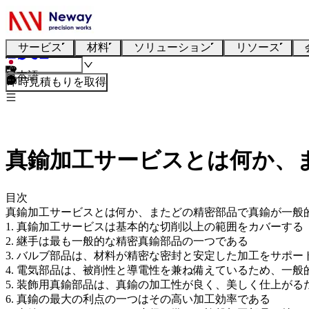
サービス
材料
ソリューション
リソース
日本語
即時見積もりを取得
真鍮加工サービスとは何か、
目次
真鍮加工サービスとは何か、またどの精密部品で真鍮が一般
1. 真鍮加工サービスは基本的な切削以上の範囲をカバーする
2. 継手は最も一般的な精密真鍮部品の一つである
3. バルブ部品は、材料が精密な密封と安定した加工をサポ
4. 電気部品は、被削性と導電性を兼ね備えているため、一般
5. 装飾用真鍮部品は、真鍮の加工性が良く、美しく仕上がる
6. 真鍮の最大の利点の一つはその高い加工効率である