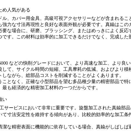
ため人気がある
ドル、カバー用金具、高級可視アクセサリーなどが含まれるこ
も強力な寸法再現性と良好な表面外観が必要です。真鍮はこの
必要な場合に、研磨、ブラッシング、またはめっきによく反応
つです。この材料は効率的に加工できるだけでなく、完成した
6000 などの快削グレードにおいて、より高速な加工、より
較して、サイクル時間の短縮、工具摩耗の低減、およびより積
トしながら、総部品コストを削減することがよくあります。
うことなく、正確な小型部品を望む多品種少量の精密部品で特
、最も経済的な精密加工材料の一つだからです。
強い
工サービスにおいて非常に重要です。旋盤加工された真鍮部品
いて寸法安定性を維持する傾向があり、比較的効率的な加工条
清潔な精密表面に機能的に依存している場合、真鍮がしばしば