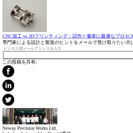
CNC加工 vs 3Dプリンティング：試作と量産に最適なプロセ
専門家による設計と製造のヒントをメールで受け取りたい方
この投稿を共有:
Neway Precision Works Ltd.