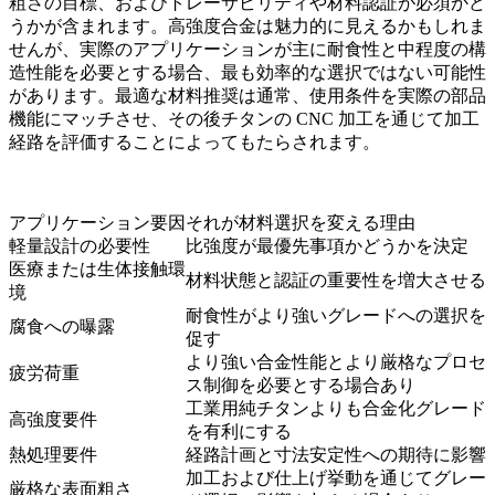
粗さの目標、およびトレーサビリティや材料認証が必須かど
うかが含まれます。高強度合金は魅力的に見えるかもしれま
せんが、実際のアプリケーションが主に耐食性と中程度の構
造性能を必要とする場合、最も効率的な選択ではない可能性
があります。最適な材料推奨は通常、使用条件を実際の部品
機能にマッチさせ、その後
チタンの CNC 加工
を通じて加工
経路を評価することによってもたらされます。
アプリケーション要因
それが材料選択を変える理由
軽量設計の必要性
比強度が最優先事項かどうかを決定
医療または生体接触環
材料状態と認証の重要性を増大させる
境
耐食性がより強いグレードへの選択を
腐食への曝露
促す
より強い合金性能とより厳格なプロセ
疲労荷重
ス制御を必要とする場合あり
工業用純チタンよりも合金化グレード
高強度要件
を有利にする
熱処理要件
経路計画と寸法安定性への期待に影響
加工および仕上げ挙動を通じてグレー
厳格な表面粗さ