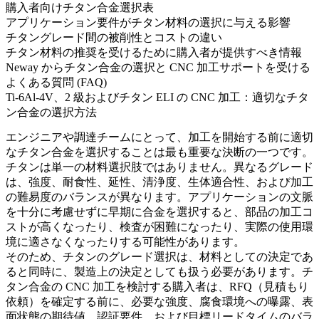
購入者向けチタン合金選択表
アプリケーション要件がチタン材料の選択に与える影響
チタングレード間の被削性とコストの違い
チタン材料の推奨を受けるために購入者が提供すべき情報
Neway からチタン合金の選択と CNC 加工サポートを受ける
よくある質問 (FAQ)
Ti-6Al-4V、2 級およびチタン ELI の CNC 加工：適切なチタ
ン合金の選択方法
エンジニアや調達チームにとって、加工を開始する前に適切
なチタン合金を選択することは最も重要な決断の一つです。
チタンは単一の材料選択肢ではありません。異なるグレード
は、強度、耐食性、延性、清浄度、生体適合性、および加工
の難易度のバランスが異なります。アプリケーションの文脈
を十分に考慮せずに早期に合金を選択すると、部品の加工コ
ストが高くなったり、検査が困難になったり、実際の使用環
境に適さなくなったりする可能性があります。
そのため、チタンのグレード選択は、材料としての決定であ
ると同時に、製造上の決定としても扱う必要があります。
チ
タン合金の CNC 加工
を検討する購入者は、RFQ（見積もり
依頼）を確定する前に、必要な強度、腐食環境への曝露、表
面状態の期待値、認証要件、および目標リードタイムのバラ