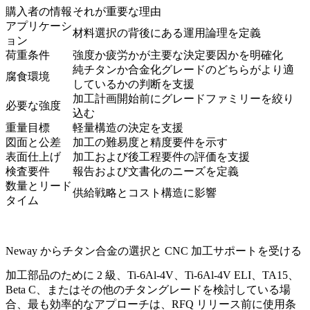
購入者の情報
それが重要な理由
アプリケーシ
材料選択の背後にある運用論理を定義
ョン
荷重条件
強度か疲労かが主要な決定要因かを明確化
純チタンか合金化グレードのどちらがより適
腐食環境
しているかの判断を支援
加工計画開始前にグレードファミリーを絞り
必要な強度
込む
重量目標
軽量構造の決定を支援
図面と公差
加工の難易度と精度要件を示す
表面仕上げ
加工および後工程要件の評価を支援
検査要件
報告および文書化のニーズを定義
数量とリード
供給戦略とコスト構造に影響
タイム
Neway からチタン合金の選択と CNC 加工サポートを受ける
加工部品のために 2 級、Ti-6Al-4V、Ti-6Al-4V ELI、TA15、
Beta C、またはその他のチタングレードを検討している場
合、最も効率的なアプローチは、RFQ リリース前に使用条