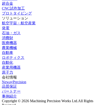
超合金
CNC試作加工
プロトタイピング
ソリューション
航空宇宙・航空産業
発電
石油・ガス
消費財
医療機器
農業機械
自動車
ロボティクス
自動化
産業用機器
原子力
会社情報
NewayPrecision
品質保証
パートナー
事例紹介
Copyright © 2026 Machining Precision Works Ltd.
All Rights