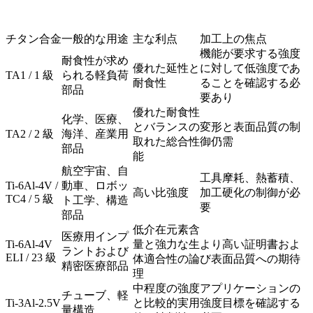
チタン合金
一般的な用途
主な利点
加工上の焦点
機能が要求する強度
耐食性が求め
優れた延性と
に対して低強度であ
TA1 / 1 級
られる軽負荷
耐食性
ることを確認する必
部品
要あり
優れた耐食性
化学、医療、
とバランスの
変形と表面品質の制
TA2 / 2 級
海洋、産業用
取れた総合性
御仍需
部品
能
航空宇宙、自
工具摩耗、熱蓄積、
Ti-6Al-4V /
動車、ロボッ
高い比強度
加工硬化の制御が必
TC4 / 5 級
ト工学、構造
要
部品
低介在元素含
医療用インプ
Ti-6Al-4V
量と強力な生
より高い証明書およ
ラントおよび
ELI / 23 級
体適合性の論
び表面品質への期待
精密医療部品
理
中程度の強度
アプリケーションの
チューブ、軽
Ti-3Al-2.5V
と比較的実用
強度目標を確認する
量構造