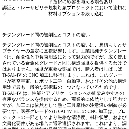
ド選択に影響を与える場合あり
認証とトレーサビリテ
規制対象プロジェクトにおいて適切な
ィ
材料オプションを絞り込む
チタングレード間の被削性とコストの違い
チタングレード間の被削性とコストの違いは、見積もりとサ
プライヤーの選定に直接影響します。工業用純チタングレー
ドは、耐食性と中負荷用途にとって魅力的ですが、広く使用
されている合金化グレードと同じ構造強度を提供するわけで
はありません。強度が重要な部品では、購入者はしばしば
Ti-6Al-4V の CNC 加工
に移行します。これは、このグレー
ドが航空宇宙、ロボット工学、自動車、およびその他の構造
用途で最も一般的な選択肢の一つとなっているためです。
Ti-6Al-4V は、性能とアプリケーションへの馴染みやすさの
有用なバランスを提供するため、商業的に依然として強力で
すが、加工には依然として熱と工具摩耗の注意深い制御が必
要です。医療グレードの
Ti-6Al-4V ELI の CNC 加工
は、プロ
ジェクトの一部としてより厳格な清浄度、材料状態、および
文書化要件がある場合に通常選択されます。これにより、調