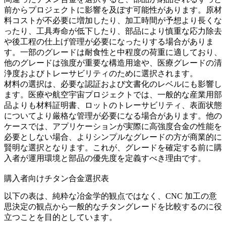
前からプロジェクトに影響を及ぼす可能性があります。原材
料コストが不必要に増加したり、加工時間が予想より長くな
ったり、工具寿命が低下したり、部品により慎重な応力除去
や後工程の仕上げ管理が必要になったりする場合がありま
す。一部のグレードは耐食性と中程度の荷重に適しており、
他のグレードは強度が重要な構造用途や、医療グレードの清
浄度およびトレーサビリティのために選択されます。
材料の選択は、必要な認証および文書化のレベルにも影響し
ます。医療や航空宇宙プロジェクトでは、一般的な産業用部
品よりも材料証明書、ロットのトレーサビリティ、表面状態
についてより厳格な管理が必要になる場合があります。他の
ケースでは、アプリケーションが実際に高強度合金の性能を
必要としない場合、よりシンプルなグレードの方が商業的に
賢明な選択となります。これが、グレードを確定する前に購
入者が運用環境と部品の優先度を定義すべき理由です。
購入者向けチタン合金選択表
以下の表は、純粋な冶金学的観点ではなく、CNC 加工の意
思決定の観点から一般的なチタングレードを比較するのに役
立つことを目的としています。