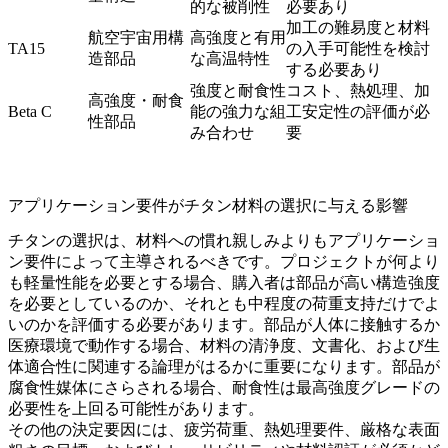
的な被削性
必要あり
加工の難易度と材料
航空宇宙用構
高強度と有用
TA15
の入手可能性を検討
造部品
な高温特性
する必要あり
強度と耐食性
コスト、熱処理、加
高強度・耐食
Beta C
能の強力な組
工安定性の評価が必
性部品
み合わせ
要
アプリケーション要件がチタン材料の選択に与える影響
チタンの選択は、材料への慣れ親しみよりもアプリケーショ
ン要件によって主導されるべきです。プロジェクトが何より
も軽量性能を必要とする場合、購入者は部品が高い構造強度
を必要としているのか、それとも中程度の荷重支持だけでよ
いのかを評価する必要があります。部品が人体に接触するか
医療環境で動作する場合、材料の清浄度、文書化、および生
体適合性に関連する論理がはるかに重要になります。部品が
腐食性媒体にさらされる場合、耐食性は最高強度グレードの
必要性を上回る可能性があります。
その他の決定要因には、疲労荷重、熱処理要件、厳格な表面