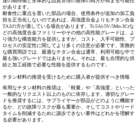
達の期待値と全体的な品質管理の規律の両方が高まる可能性
があります。
耐食性に重点を置いた部品の場合、使用条件が追加の加工負
担を正当化しないのであれば、高強度合金よりも
チタン合金
TA2
の方が適している場合があります。
Ti-5Al-5V-5Mo-3Cr
な
どの高強度合金ファミリーやその他の高性能グレードは、よ
り強力な構造能力を提供しますが、コスト、入手可能性、プ
ロセスの安定性に関してより多くの注意が必要です。実務的
な購買用語では、最適なチタン合金は通常、利用可能な中で
最も強いグレードではありません。それは、最も合理的な供
給と加工経路で必要な性能を提供するものです。
チタン材料の推奨を受けるために購入者が提供すべき情報
有用なチタン材料の推奨は、「軽量」や「高強度」といった
一般的なリクエスト以上のものに依存します。適切なグレー
ドを推奨するには、サプライヤーが部品がどのように機能す
るか、どの故障リスクが最も重要か、そしてコストやリード
タイムを削減するために譲歩できない要件はどれかを理解す
る必要があります。