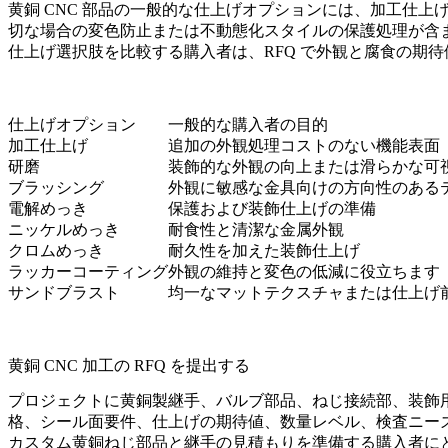
黄銅 CNC 部品の一般的な仕上げオプションには、加工仕
切な場合の変色防止または不動態化スタイルの保護処理が含
仕上げ選択肢を比較する購入者は、RFQ で外観と腐食の期
仕上げオプション
一般的な購入者の目的
加工仕上げ
追加の外観処理コストのない機能表面
研磨
装飾的な外観の向上または滑らかな可
ブラッシング
外観に敏感な金具向けの方向性のある
電解めっき
保護および装飾仕上げの準備
ニッケルめっき
耐食性と清潔な金属外観
クロムめっき
耐久性を加えた装飾仕上げ
ラッカーコーティング
外観の維持と変色の低減に役立ちます
サンドブラスト
均一なマットテクスチャまたは仕上げ
黄銅 CNC 加工の RFQ を提出する
プロジェクトに黄銅製継手、バルブ部品、ねじ接続部、装飾用
格、シール面要件、仕上げの期待値、数量レベル、検査ニー
カスタム黄銅ねじ部品と継手の見積もりを準備する購入者にとっ