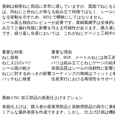
黄銅は精密ねじ部品に非常に適していますが、図面でねじを
は、内ねじと外ねじが単なる組み立て特徴ではなく、シールシ
なる挙動を示すため、RFQ で曖昧にしてはなりません。
シール面も独自のレビューが必要です。黄銅製継手は全体的
み立てと漏れ性能に影響を与える可能性があります。購入者
です。繰り返し生産においては、これがねじゲージと工程中
重要な特徴
重要な理由
ねじ規格
NPT、BSP、メートルねじは加
ねじ入口のバリ
バリは組み立てとねじゲージの結
シール面の粗さ
表面品質はシールの信頼性に影響
ねじに対するめっきの影響
コーティングの堆積はフィットと
バッチねじ検査
生産実行における再現性をサポー
黄銅 CNC 加工部品の表面仕上げオプション
表面仕上げは、購入者が産業用部品と装飾用部品の両方に黄
ミアムな最終表面を作成できます。しかし、仕上げ計画は機