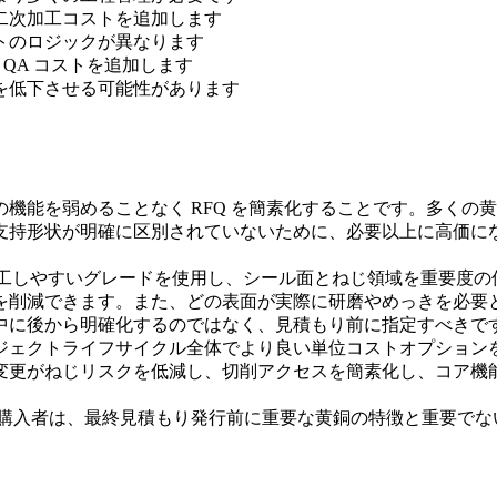
二次加工コストを追加します
トのロジックが異なります
QA コストを追加します
を低下させる可能性があります
機能を弱めることなく RFQ を簡素化することです。多くの
支持形状が明確に区別されていないために、必要以上に高価に
の加工しやすいグレードを使用し、シール面とねじ領域を重要度
を削減できます。また、どの表面が実際に研磨やめっきを必要
中に後から明確化するのではなく、見積もり前に指定すべきで
ジェクトライフサイクル全体でより良い単位コストオプション
変更がねじリスクを低減し、切削アクセスを簡素化し、コア機
る購入者は、最終見積もり発行前に重要な黄銅の特徴と重要で