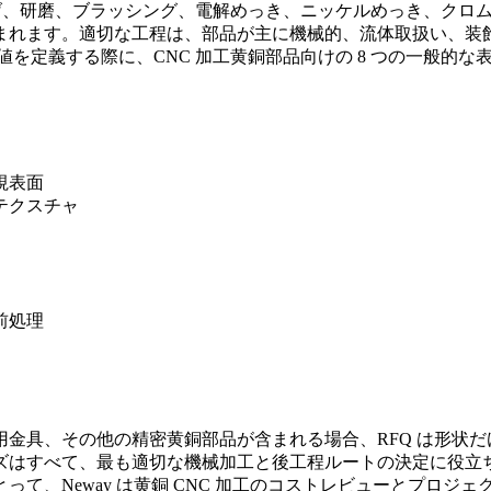
上げ、研磨、ブラッシング、電解めっき、ニッケルめっき、クロ
まれます。適切な工程は、部品が主に機械的、流体取扱い、装
待値を定義する際に、
CNC 加工黄銅部品向けの 8 つの一般的な
視表面
テクスチャ
前処理
金具、その他の精密黄銅部品が含まれる場合、RFQ は形状
ズはすべて、最も適切な機械加工と後工程ルートの決定に役立
て、Neway は
黄銅 CNC 加工のコスト
レビューとプロジェ