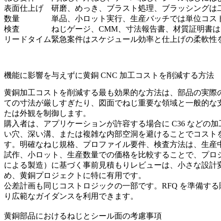
表面仕上げ
研磨、めっき、ブラスト処理、ブラッシングは
数量
単品、小ロット実行、生産バッチでは単位コス
検査
ねじゲージ、CMM、寸法報告書、材質証明書は 
リードタイム
緊急案件はスケジュール効率と仕上げの柔軟性
機能に影響を与えずに黄銅 CNC 加工コストを削減する方法
黄銅加工コストを削減する最も効果的な方法は、部品の実際の
ての寸法が厳しすぎたり、図面でねじ重要な領域と一般的な
たは外観を制御します。
購入者は、アプリケーションが許容する場合に C36 など
い穴、深い溝、または複雑な内部空洞を避けることでコスト
す。明確なねじ規格、プロファイル要件、検査方法は、生産
試作、小ロット、生産数量での価格を比較することで、プロ
による製造）
に基づく事前見積もりレビューは、小さな設計
め、黄銅プロジェクトに特に有用です。
公差計画も同じコストロジックの一部です。RFQ を準備す
り広範なガイダンスを利用できます。
黄銅部品におけるねじとシール面の考慮事項