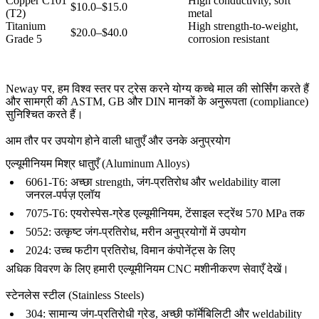
Copper C101
High conductivity, soft
$10.0–$15.0
(T2)
metal
Titanium
High strength-to-weight,
$20.0–$40.0
Grade 5
corrosion resistant
Neway पर, हम विश्व स्तर पर ट्रेस करने योग्य कच्चे माल की सोर्सिंग करते हैं
और सामग्री की ASTM, GB और DIN मानकों के अनुरूपता (compliance)
सुनिश्चित करते हैं।
आम तौर पर उपयोग होने वाली धातुएँ और उनके अनुप्रयोग
एल्यूमीनियम मिश्र धातुएँ (Aluminum Alloys)
6061-T6: अच्छा strength, जंग-प्रतिरोध और weldability वाला
जनरल-पर्पज़ एलॉय
7075-T6: एयरोस्पेस-ग्रेड एल्यूमीनियम, टेंसाइल स्ट्रेंथ 570 MPa तक
5052: उत्कृष्ट जंग-प्रतिरोध, मरीन अनुप्रयोगों में उपयोग
2024: उच्च फटीग प्रतिरोध, विमान कंपोनेंट्स के लिए
अधिक विवरण के लिए हमारी
एल्यूमीनियम CNC मशीनीकरण सेवाएँ
देखें।
स्टेनलेस स्टील (Stainless Steels)
304: सामान्य जंग-प्रतिरोधी ग्रेड, अच्छी फॉर्मेबिलिटी और weldability