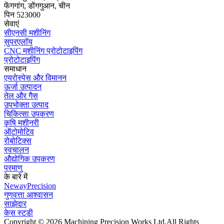
फेंगगांग, डोंगगुआन, चीन
पिन 523000
सेवाएं
सीएनसी मशीनिंग
सुपरएलॉय
CNC मशीनिंग प्रोटोटाइपिंग
प्रोटोटाइपिंग
समाधान
एयरोस्पेस और विमानन
ऊर्जा उत्पादन
तेल और गैस
उपभोक्ता उत्पाद
चिकित्सा उपकरण
कृषि मशीनरी
ऑटोमोटिव
रोबोटिक्स
स्वचालन
औद्योगिक उपकरण
परमाणु
के बारे में
NewayPrecision
गुणवत्ता आश्वासन
साझेदार
केस स्टडी
Copyright © 2026 Machining Precision Works Ltd.
All Rights