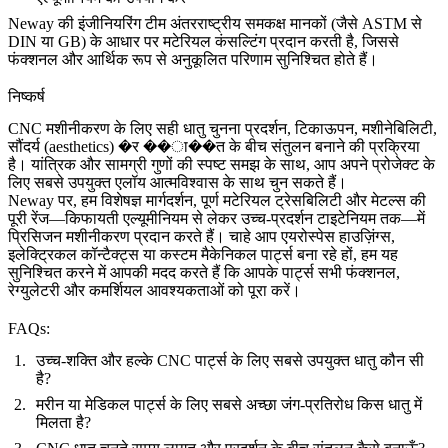
Neway की इंजीनियरिंग टीम अंतरराष्ट्रीय समकक्ष मानकों (जैसे ASTM से
DIN या GB) के आधार पर मटेरियल कंसल्टिंग प्रदान करती है, जिससे
फंक्शनल और आर्थिक रूप से अनुकूलित परिणाम सुनिश्चित होते हैं।
निष्कर्ष
CNC मशीनीकरण के लिए सही धातु चुनना प्रदर्शन, टिकाऊपन, मशीनेबिलिटी,
सौंदर्य (aesthetics) �र ��ा��त के बीच संतुलन बनाने की प्रक्रिया
है। यांत्रिक और सामग्री गुणों की स्पष्ट समझ के साथ, आप अपने प्रोजेक्ट के
लिए सबसे उपयुक्त एलॉय आत्मविश्वास के साथ चुन सकते हैं।
Neway
पर, हम विशेषज्ञ मार्गदर्शन, पूर्ण मटेरियल ट्रेसबिलिटी और मेटल्स की
पूरी रेंज—किफायती एल्यूमीनियम से लेकर उच्च-प्रदर्शन टाइटेनियम तक—में
प्रिसिजन मशीनीकरण प्रदान करते हैं। चाहे आप एयरोस्पेस हाउज़िंग्स,
इलेक्ट्रिकल कॉन्टैक्ट्स या कस्टम मैकेनिकल पार्ट्स बना रहे हों, हम यह
सुनिश्चित करने में आपकी मदद करते हैं कि आपके पार्ट्स सभी फंक्शनल,
रेग्युलेटरी और कमर्शियल आवश्यकताओं को पूरा करें।
FAQs:
उच्च-शक्ति और हल्के CNC पार्ट्स के लिए सबसे उपयुक्त धातु कौन सी
है?
मरीन या मेडिकल पार्ट्स के लिए सबसे अच्छा जंग-प्रतिरोध किस धातु में
मिलता है?