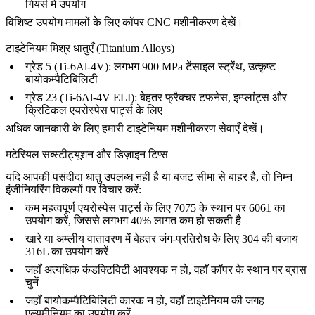
गियर्स में उपयोग
विशिष्ट उपयोग मामलों के लिए
कॉपर CNC मशीनीकरण
देखें।
टाइटेनियम मिश्र धातुएँ (Titanium Alloys)
ग्रेड 5 (Ti-6Al-4V): लगभग 900 MPa टेंसाइल स्ट्रेंथ, उत्कृष्ट
बायोकम्पैटिबिलिटी
ग्रेड 23 (Ti-6Al-4V ELI): बेहतर फ्रैक्चर टफनेस, इम्प्लांट्स और
क्रिटिकल एयरोस्पेस पार्ट्स के लिए
अधिक जानकारी के लिए हमारी
टाइटेनियम मशीनीकरण सेवाएँ
देखें।
मटेरियल सब्स्टीट्यूशन और डिज़ाइन टिप्स
यदि आपकी पसंदीदा धातु उपलब्ध नहीं है या बजट सीमा से बाहर है, तो निम्न
इंजीनियरिंग विकल्पों पर विचार करें:
कम महत्वपूर्ण एयरोस्पेस पार्ट्स के लिए 7075 के स्थान पर 6061 का
उपयोग करें, जिससे लगभग 40% लागत कम हो सकती है
खारे या अम्लीय वातावरण में बेहतर जंग-प्रतिरोध के लिए 304 की बजाय
316L का उपयोग करें
जहाँ अत्यधिक कंडक्टिविटी आवश्यक न हो, वहाँ कॉपर के स्थान पर ब्रास
चुनें
जहाँ बायोकम्पैटिबिलिटी कारक न हो, वहाँ टाइटेनियम की जगह
एल्यूमीनियम का उपयोग करें