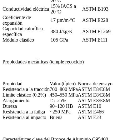
20°C
15% IACS a
Conductividad eléctrica
ASTM B193
20°C
Coeficiente de
17 µm/m·°C
ASTM E228
expansión
Capacidad calorífica
380 J/kg·K
ASTM E1269
específica
Módulo elástico
105 GPa
ASTM E111
Propiedades mecánicas (temple recocido)
Propiedad
Valor (típico)
Norma de ensayo
Resistencia a la tracción
700–800 MPa
ASTM E8/E8M
Límite elástico (0.2%)
450–550 MPa
ASTM E8/E8M
Alargamiento
15–25%
ASTM E8/E8M
Dureza
90–120 HB
ASTM E10
Resistencia a la fatiga
~250 MPa
ASTM E466
Resistencia al impacto
Buena
ASTM E23
Características clave del Bronce de Aluminio C95400