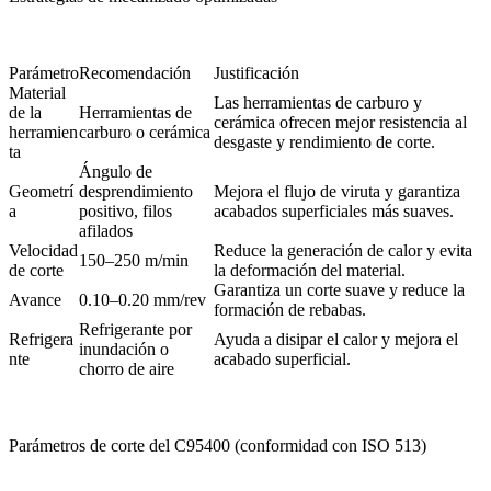
Parámetro
Recomendación
Justificación
Material
Las herramientas de carburo y
de la
Herramientas de
cerámica ofrecen mejor resistencia al
herramien
carburo o cerámica
desgaste y rendimiento de corte.
ta
Ángulo de
Geometrí
desprendimiento
Mejora el flujo de viruta y garantiza
a
positivo, filos
acabados superficiales más suaves.
afilados
Velocidad
Reduce la generación de calor y evita
150–250 m/min
de corte
la deformación del material.
Garantiza un corte suave y reduce la
Avance
0.10–0.20 mm/rev
formación de rebabas.
Refrigerante por
Refrigera
Ayuda a disipar el calor y mejora el
inundación o
nte
acabado superficial.
chorro de aire
Parámetros de corte del C95400 (conformidad con ISO 513)