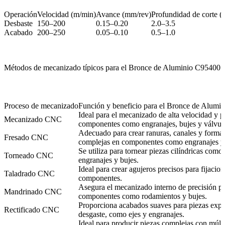
Operación
Velocidad (m/min)
Avance (mm/rev)
Profundidad de corte 
Desbaste
150–200
0.15–0.20
2.0–3.5
Acabado
200–250
0.05–0.10
0.5–1.0
Métodos de mecanizado típicos para el Bronce de Aluminio C95400
Proceso de mecanizado
Función y beneficio para el Bronce de Alumi
Ideal para el mecanizado de alta velocidad y p
Mecanizado CNC
componentes como engranajes, bujes y válvul
Adecuado para crear ranuras, canales y forma
Fresado CNC
complejas en componentes como engranajes y 
Se utiliza para tornear piezas cilíndricas como
Torneado CNC
engranajes y bujes.
Ideal para crear agujeros precisos para fijacion
Taladrado CNC
componentes.
Asegura el mecanizado interno de precisión p
Mandrinado CNC
componentes como rodamientos y bujes.
Proporciona acabados suaves para piezas expu
Rectificado CNC
desgaste, como ejes y engranajes.
Ideal para producir piezas complejas con múlti