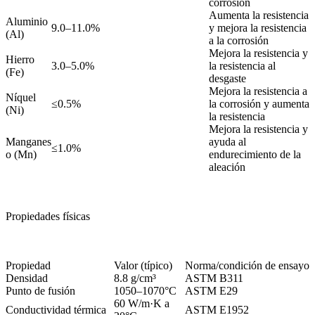
corrosión
Aumenta la resistencia
Aluminio
9.0–11.0%
y mejora la resistencia
(Al)
a la corrosión
Mejora la resistencia y
Hierro
3.0–5.0%
la resistencia al
(Fe)
desgaste
Mejora la resistencia a
Níquel
≤0.5%
la corrosión y aumenta
(Ni)
la resistencia
Mejora la resistencia y
Manganes
ayuda al
≤1.0%
o (Mn)
endurecimiento de la
aleación
Propiedades físicas
Propiedad
Valor (típico)
Norma/condición de ensayo
Densidad
8.8 g/cm³
ASTM B311
Punto de fusión
1050–1070°C
ASTM E29
60 W/m·K a
Conductividad térmica
ASTM E1952