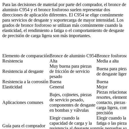
Para las decisiones de material por parte del comprador, el bronce de
aluminio C954 y el bronce fosforoso suelen representar dos
direcciones de aplicación diferentes. El C954 se elige comúnmente
para servicios de desgaste y soportecarga de mayor intensidad. Los
grados de bronce fosforoso se utilizan más comúnmente cuando la
elasticidad, el rendimiento a fatiga o el comportamiento de desgaste
de precisión de carga ligera son más importantes.
Elemento de comparación
Bronce de aluminio C954
Bronce fosforoso
Resistencia
Alta
Media a alta
Muy buena para piezas
Buena para piezas
Resistencia al desgaste
de fricción de servicio
de desgaste liger
pesado
Resistencia a la corrosión
Buena
Buena
Elasticidad
General
Mejor
Piezas relacionad
Bujes, cojinetes, piezas
resortes, elemento
de servicio pesado,
Aplicaciones comunes
contacto, piezas 
componentes de desgaste
carga ligera, com
en bombas y válvulas
precisión
Elegir cuando la
Elegir cuando la e
capacidad de carga y la
fatiga o las pieza
Guía para el comprador
resistencia al desgaste son
más pequeñas so