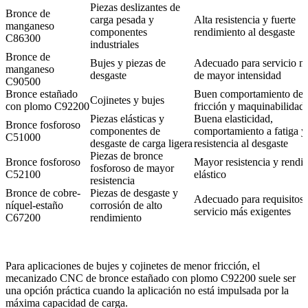
Piezas deslizantes de
Bronce de
carga pesada y
Alta resistencia y fuerte
manganeso
componentes
rendimiento al desgaste
C86300
industriales
Bronce de
Bujes y piezas de
Adecuado para servicio m
manganeso
desgaste
de mayor intensidad
C90500
Bronce estañado
Buen comportamiento de 
Cojinetes y bujes
con plomo C92200
fricción y maquinabilidad 
Piezas elásticas y
Buena elasticidad,
Bronce fosforoso
componentes de
comportamiento a fatiga y
C51000
desgaste de carga ligera
resistencia al desgaste
Piezas de bronce
Bronce fosforoso
Mayor resistencia y rendi
fosforoso de mayor
C52100
elástico
resistencia
Bronce de cobre-
Piezas de desgaste y
Adecuado para requisitos 
níquel-estaño
corrosión de alto
servicio más exigentes
C67200
rendimiento
Para aplicaciones de bujes y cojinetes de menor fricción, el
mecanizado CNC de bronce estañado con plomo C92200
suele ser
una opción práctica cuando la aplicación no está impulsada por la
máxima capacidad de carga.