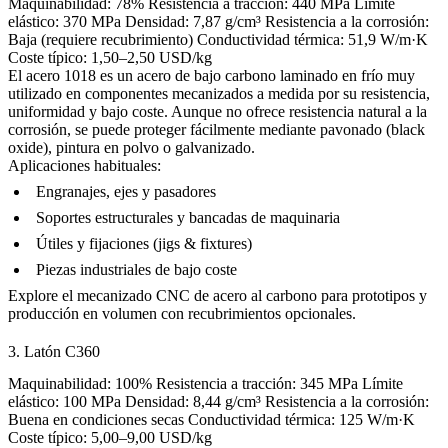
Maquinabilidad: 78% Resistencia a tracción: 440 MPa Límite
elástico: 370 MPa Densidad: 7,87 g/cm³ Resistencia a la corrosión:
Baja (requiere recubrimiento) Conductividad térmica: 51,9 W/m·K
Coste típico: 1,50–2,50 USD/kg
El acero 1018 es un acero de bajo carbono laminado en frío muy
utilizado en componentes mecanizados a medida por su resistencia,
uniformidad y bajo coste. Aunque no ofrece resistencia natural a la
corrosión, se puede proteger fácilmente mediante
pavonado (black
oxide)
,
pintura en polvo
o
galvanizado
.
Aplicaciones habituales:
Engranajes, ejes y pasadores
Soportes estructurales y bancadas de maquinaria
Útiles y fijaciones (jigs & fixtures)
Piezas industriales de bajo coste
Explore el
mecanizado CNC de acero al carbono
para prototipos y
producción en volumen con recubrimientos opcionales.
3. Latón C360
Maquinabilidad: 100% Resistencia a tracción: 345 MPa Límite
elástico: 100 MPa Densidad: 8,44 g/cm³ Resistencia a la corrosión:
Buena en condiciones secas Conductividad térmica: 125 W/m·K
Coste típico: 5,00–9,00 USD/kg