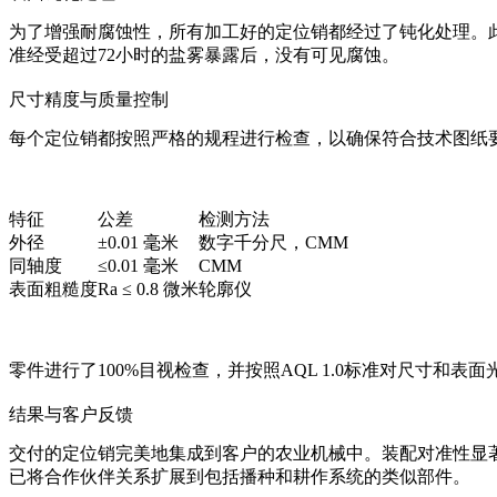
为了增强耐腐蚀性，所有加工好的定位销都经过了钝化处理。
准经受超过72小时的盐雾暴露后，没有可见腐蚀。
尺寸精度与质量控制
每个定位销都按照严格的规程进行检查，以确保符合技术图纸
特征
公差
检测方法
外径
±0.01 毫米
数字千分尺，CMM
同轴度
≤0.01 毫米
CMM
表面粗糙度
Ra ≤ 0.8 微米
轮廓仪
零件进行了100%目视检查，并按照AQL 1.0标准对尺寸和表
结果与客户反馈
交付的定位销完美地集成到客户的农业机械中。装配对准性显
已将合作伙伴关系扩展到包括播种和耕作系统的类似部件。