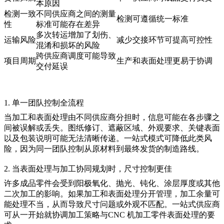
本原因
检测一致
不同供应商之间的测量
检测可遵循统一标准
性
标准可能存在差异
多次转运增加了划伤、
运输风险
减少交接环节可提高可控性
混淆和损坏的风险
跨供应商调度可能导致
项目周期
生产和表面处理更易于协调
交付延误
1. 单一团队控制全流程
当加工和表面处理由不同供应商分担时，信息可能在各步骤之
间被误解或丢失。图纸修订、遮蔽区域、外观要求、关键表面
以及包装说明可能无法清晰传递。一站式模式可降低此类风
险，因为同一团队控制从原材料到最终发货的制造路线。
2. 当表面处理与加工协同规划时，尺寸控制更佳
许多成品零件会受到阳极氧化、抛光、钝化、涂层厚度或其他
二次加工的影响。如果加工和表面处理分开管理，加工余量可
能处理不当，从而导致尺寸问题或外观不匹配。一站式供应商
可从一开始就协调加工策略与
CNC 机加工零件表面处理
的要