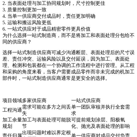
2. 当表面处理与加工协同规划时，尺寸控制更佳
3. 质量控制更加一致
4. 当单一供应商交付成品时，责任更加明确
5. 运输和搬运风险更低
6. 一站式供应对于成品精密零件更具价值
为什么选择一站式制造商，而不是将加工和表面处理分包给不
同的供应商？
选择
一站式制造供应商
可减少沟通断层、表面处理后的尺寸误
差、责任冲突、运输风险以及交付延误，因为加工、表面处
理、检测和包装都在一个协调的工作流程中进行管理。从工程
和采购的角度来看，当客户需要成品零件而非未完成的机加工
部件时，
一站式制造供应商
通常是更安全的选择。
项目领域
多家供应商
一站式供应商
需求可能在多方之间丢
单一团队审核并执行全套需
工程沟通
失
求
加工余量
加工与表面处理可能脱
可提前规划涂层、阳极氧
规划
节
化、抛光及表面处理的影响
出现问题时难以界定根
责任归属
单一供应商对成品交付负责